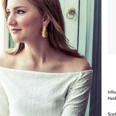
Infl
Hasi
Scar