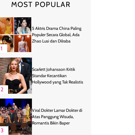
MOST POPULAR
5 Aktris Drama China Paling
Populer Secara Global, Ada
Zhao Lusi dan Dilraba
1
Scarlett Johansson Kritik
Standar Kecantikan
Hollywood yang Tak Realistis
2
Viral Dokter Lamar Dokter di
Atas Panggung Wisuda,
Romantis Bikin Baper
3