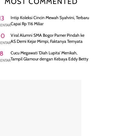
MOST COMMENTED
13
Intip Koleksi Cincin Mewah Syahrini, Terbaru
Capai Rp 116 Miliar
ENTAR
10
Viral Alumni SMA Bogor Pamer Pindah ke
AS Demi Kejar Mimpi, Faktanya Ternyata
ENTAR
8
Cucu Megawati 'Diah Lupita' Menikah,
Tampil Glamour dengan Kebaya Eddy Betty
ENTAR