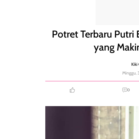
Potret Terbaru Putri Elisabeth, Calon Ratu Belgia y
Potret Terbaru Putri 
yang Makin
Kiki
Minggu,
0