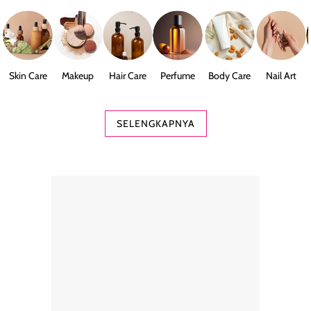
Skin Care
Makeup
Hair Care
Perfume
Body Care
Nail Art
SELENGKAPNYA