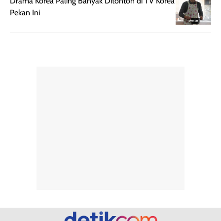
Drama Korea Paling Banyak Ditonton di TV Korea
rambut terasa
mencoba, review
Pekan Ini
berat. Perlu
ini berfokus pada
diingat bahwa
kesan awal
ketahanan aroma
penggunaan.
dapat berbeda
Penilaian
pada setiap orang,
mengenai
tergantung jenis
performa dalam
rambut, aktivitas,
jangka panjang,
dan kondisi
seperti
lingkungan.
kenyamanan
Namun, dari
setelah
pengalaman
pemakaian rutin
penggunaan
atau
hingga repurchase
kecocokannya
beberapa kali,
pada berbagai
performanya
kondisi kulit,
terasa cukup
masih
konsisten untuk
memerlukan