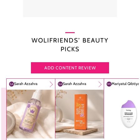
WOLIFRIENDS’ BEAUTY
PICKS
ADD CONTENT REVIEW
Sarah Azzahra
Sarah Azzahra
Mariyatul Qibtiy