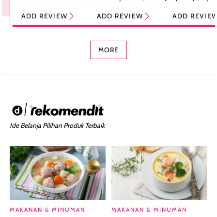
Tint Stick,
Pelembap Bibir
Cream Glossy
ADD REVIEW
ADD REVIEW
ADD REVIE
Foundation dan
dengan Aroma
Ringan dengan 
Concealer 2-in-1
Cokelat
Bibir Plumpy
MORE
Ide Belanja Pilihan Produk Terbaik
MAKANAN & MINUMAN
MAKANAN & MINUMAN