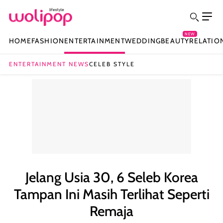
NEW
HOME
FASHION
ENTERTAINMENT
WEDDING
BEAUTY
RELATIO
ENTERTAINMENT NEWS
CELEB STYLE
Jelang Usia 30, 6 Seleb Korea
Tampan Ini Masih Terlihat Seperti
Remaja