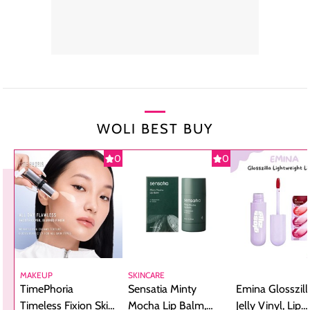
WOLI BEST BUY
0
0
MAKEUP
SKINCARE
TimePhoria
Sensatia Minty
Emina Glosszill
Timeless Fixion Skin
Mocha Lip Balm,
Jelly Vinyl, Lip