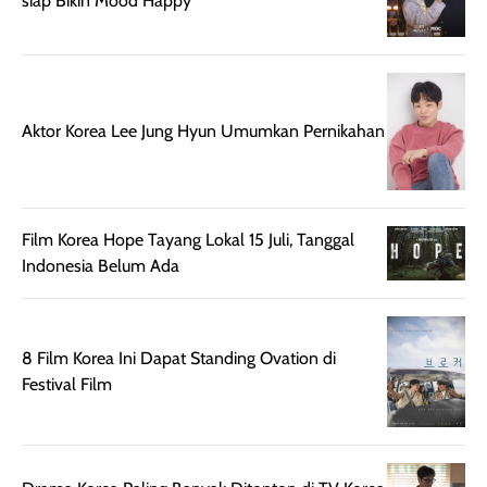
siap Bikin Mood Happy
juga membantu
Amino dan
rambut terasa
Vitamin C, serta
lebih halus dan
dilengkapi SPF 35
mudah diatur
PA+++ untuk
setelah
membantu
Aktor Korea Lee Jung Hyun Umumkan Pernikahan
diaplikasikan.
melindungi kulit
Kemasannya
dari paparan sinar
praktis dengan
UV saat
botol spray yang
beraktivitas di
Film Korea Hope Tayang Lokal 15 Juli, Tanggal
mudah digunakan
siang hari.
Indonesia Belum Ada
dan cukup ringkas
Meskipun begitu,
untuk dibawa saat
sunscreen tetap
bepergian.
perlu diaplikasikan
Semprotan yang
ulang sesuai
8 Film Korea Ini Dapat Standing Ovation di
dihasilkan juga
kebutuhan agar
Festival Film
merata sehingga
perlindungannya
memudahkan
tetap optimal.
pengaplikasian
Karena baru
tanpa membuat
pertama kali