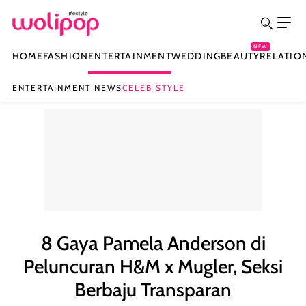
NEW
HOME
FASHION
ENTERTAINMENT
WEDDING
BEAUTY
RELATIO
ENTERTAINMENT NEWS
CELEB STYLE
8 Gaya Pamela Anderson di
Peluncuran H&M x Mugler, Seksi
Berbaju Transparan