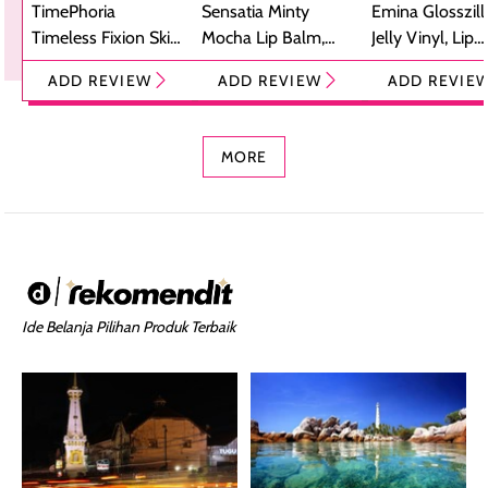
TimePhoria
Sensatia Minty
Emina Glosszill
Timeless Fixion Skin
Mocha Lip Balm,
Jelly Vinyl, Lip
Tint Stick,
Pelembap Bibir
Cream Glossy
ADD REVIEW
ADD REVIEW
ADD REVIE
Foundation dan
dengan Aroma
Ringan dengan 
Concealer 2-in-1
Cokelat
Bibir Plumpy
MORE
Ide Belanja Pilihan Produk Terbaik