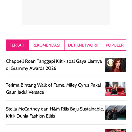
Hair mist ini
pertama,
juga ga peelin
memiliki aroma
teksturnya terasa
jadi nyaman gi
yang lembut dan
ringan dan mudah
Packagingnya 
memberikan
diratakan di kulit.
plastik tutup ul
kesan rambut
Produk juga
mutul botolny
lebih segar
memberikan hasil
meruncing jadi
TERKAIT
REKOMENDASI
DETIKNETWORK
POPULER
setelah
akhir yang
pas buat nakar
digunakan.
nyaman tanpa
sunscreennya.
Chappell Roan Tanggapi Kritik soal Gaya Liarnya
Wanginya tidak
terasa lengket
terus udah SP
di Grammy Awards 2026
terasa berlebihan
berlebihan. Varian
40 yang pasti
sehingga tetap
Bright Glow
cocok dipakai 
nyaman dipakai
memberikan efek
aktifitas outdo
Terima Bintang Walk of Fame, Miley Cyrus Pakai
untuk aktivitas
akhir yang
juga. baru
Gaun Jadul Versace
harian, baik
membuat kulit
pemakaaian 6
sebelum maupun
tampak lebih
bulan tapi ker
Stella McCartney dan H&M Rilis Baju Sustainable,
setelah
cerah, namun
bersihnya mu
Kritik Dunia Fashion Elitis
beraktivitas di luar
hasilnya tetap
ku
ruangan. Selain
dapat berbeda