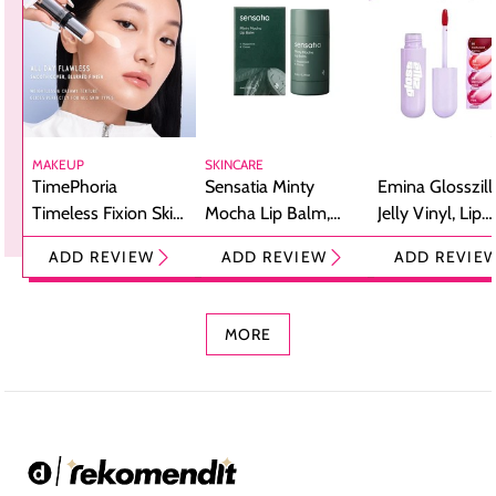
MAKEUP
SKINCARE
TimePhoria
Sensatia Minty
Emina Glosszill
Timeless Fixion Skin
Mocha Lip Balm,
Jelly Vinyl, Lip
Tint Stick,
Pelembap Bibir
Cream Glossy
ADD REVIEW
ADD REVIEW
ADD REVIE
Foundation dan
dengan Aroma
Ringan dengan 
Concealer 2-in-1
Cokelat
Bibir Plumpy
MORE