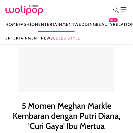
NEW
HOME
FASHION
ENTERTAINMENT
WEDDING
BEAUTY
RELATIO
ENTERTAINMENT NEWS
CELEB STYLE
5 Momen Meghan Markle
Kembaran dengan Putri Diana,
'Curi Gaya' Ibu Mertua