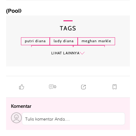
(Pool)
TAGS
putri diana
lady diana
meghan markle
adu gaya selebriti
ikon fashion
LIHAT LAINNYA
0
Komentar
Tulis komentar Anda....