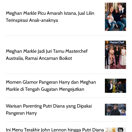
nyaman dipakai
memberikan efek
aktifitas outdo
untuk aktivitas
akhir yang
juga. baru
Meghan Markle Picu Amarah Istana, Jual Lilin
harian, baik
membuat kulit
pemakaaian 6
Terinspirasi Anak-anaknya
sebelum maupun
tampak lebih
bulan tapi ker
setelah
cerah, namun
bersihnya mu
beraktivitas di luar
hasilnya tetap
ku
ruangan. Selain
dapat berbeda
Meghan Markle Jadi Juri Tamu Masterchef
memberikan
pada setiap jenis
Australia, Ramai Ancaman Boikot
aroma pada
kulit. Produk ini
rambut, produk ini
mengandung
juga membantu
Amino dan
rambut terasa
Vitamin C, serta
Momen Glamor Pangeran Harry dan Meghan
lebih halus dan
dilengkapi SPF 35
Markle di Tengah Gugatan Mengejutkan
mudah diatur
PA+++ untuk
setelah
membantu
Warisan Parenting Putri Diana yang Dipakai
diaplikasikan.
melindungi kulit
Pangeran Harry
Kemasannya
dari paparan sinar
praktis dengan
UV saat
Ini Menu Terakhir John Lennon hingga Putri Diana
botol spray yang
beraktivitas di