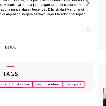
ie, Ilham Habibie, pesepakbola legendaris Diego Maradono
Akt
s. Menariknya, kedua jam tangan tersebut selalu bermodel
ona punya alasan tersendiri. Dilansir dari Metro, arloji
 di Argentina, negara asalnya, agar Maradona teringat di
ona waktu negara lain yang sedang dikunjungi Maradona.
to: Getty Images)
1/6 Foto
TAGS
diana
fidel castro
diego maradona
chris pratt
justin bieber