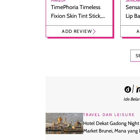
MAKEUP
SKINCA
TimePhoria Timeless
Sensa
Fixion Skin Tint Stick,
Lip B
Foundation dan
Bibir
ADD REVIEW
A
Concealer 2-in-1
Cokel
S
Ide Belan
TRAVEL DAN LEISURE
Hotel Dekat Gadong Night
Market Brunei, Mana yang 
Cocok Buat Kamu?