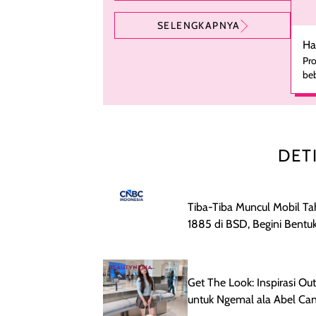
ADD CONTENT REVIEW
SELENGKAPNYA
Ha
Pro
beb
ka
se
pe
ha
pe
DET
men
te
rutinita
me
Tiba-Tiba Muncul Mobil T
le
1885 di BSD, Begini Bentu
kes
set
Wan
ber