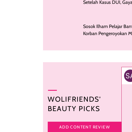
Penampilan Britney Spe
Setelah Kasus DUI, Gay
Rambut Baru Jadi Sorot
Sosok Ilham Pelajar Ban
Korban Pengeroyokan Ma
Mata Gurunya
WOLIFRIENDS’
BEAUTY PICKS