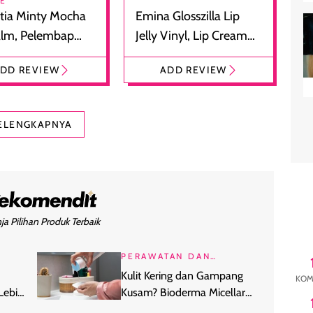
RE
tia Minty Mocha
Emina Glosszilla Lip
alm, Pelembap
Jelly Vinyl, Lip Cream
 dengan Aroma
Glossy Ringan dengan
DD REVIEW
ADD REVIEW
at
Efek Bibir Plumpy
ELENGKAPNYA
ja Pilihan Produk Terbaik
PERAWATAN DAN
KECANTIKAN
Kulit Kering dan Gampang
KOM
Lebih
Kusam? Bioderma Micellar
Water Khusus Kulit Dehidrasi