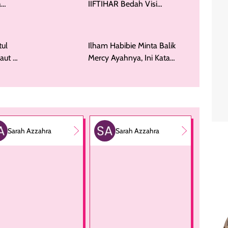
Hadirkan Tokoh Nasional,
ars
IIFTIHAR Bedah Visi
a
Teknologi Habibie
an
Ilham Habibie Minta Balik
tul
Mercy Ayahnya, Ini Kata
ut di
Pemilik Bengkel
Sarah Azzahra
Sarah Azzahra