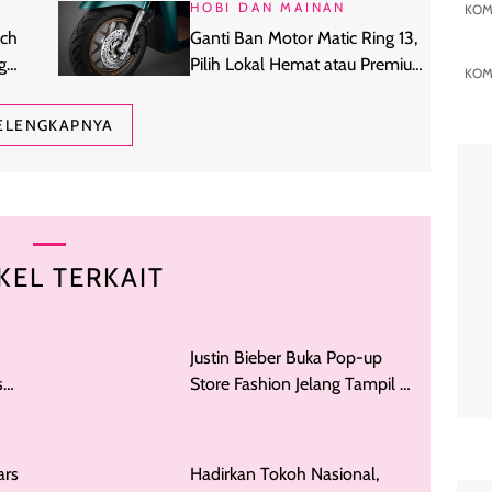
HOBI DAN MAINAN
KOM
ich
Ganti Ban Motor Matic Ring 13,
g
Pilih Lokal Hemat atau Premium
KOM
Global?
ELENGKAPNYA
KEL TERKAIT
Justin Bieber Buka Pop-up
s
Store Fashion Jelang Tampil di
Final Piala Dunia 2026