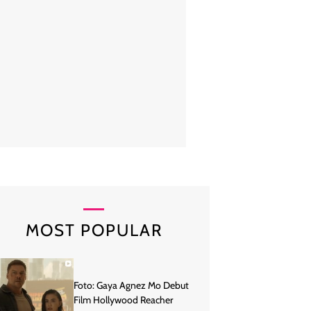
or Hollywood sesekali memakai dua jam tangan sekaligus. Seperti Ilham
Avengers ini terdiri analog dan digital. (Foto: Getty I
MOST POPULAR
Foto: Gaya Agnez Mo Debut
Film Hollywood Reacher