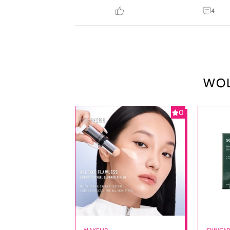
4
WOL
0