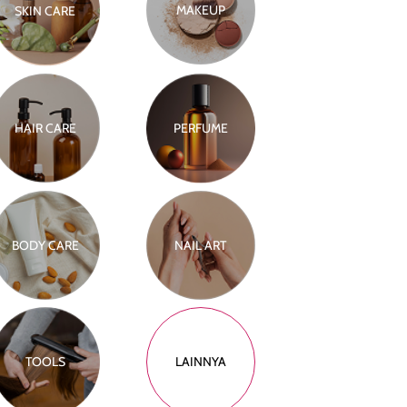
MAKEUP
SKIN CARE
HAIR CARE
PERFUME
BODY CARE
NAIL ART
TOOLS
LAINNYA