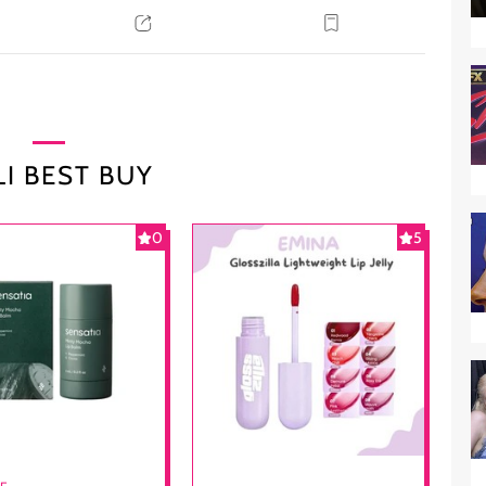
I BEST BUY
0
5