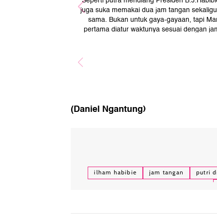
Seperti putra mendiang Presiden B.J.Habib
juga suka memakai dua jam tangan sekaligu
sama. Bukan untuk gaya-gayaan, tapi Marad
pertama diatur waktunya sesuai dengan jam
rumah. Sementara jam lain mengacu pada z
(Fo
(Daniel Ngantung)
ilham habibie
jam tangan
putri 