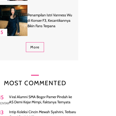
Penampilan Istri Vanness Wu
di Konser F3, Kecantikannya
Bikin Fans Terpana
5
More
MOST COMMENTED
15
Viral Alumni SMA Bogor Pamer Pindah ke
AS Demi Kejar Mimpi, Faktanya Ternyata
ENTAR
13
Intip Koleksi Cincin Mewah Syahrini, Terbaru