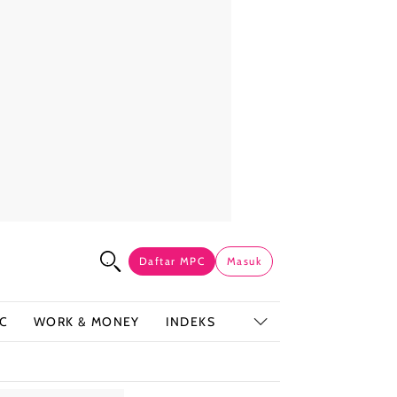
Daftar MPC
Masuk
C
WORK & MONEY
INDEKS