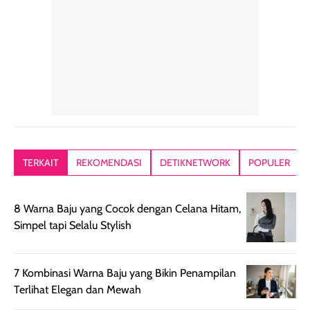
konsisten menjadi
di dalam pouch
karna kulit aku
alasan produk ini
atau dibawa saat
kering meront
tetap masuk
bepergian. Dari
Kalau dipakai
dalam rutinitas.
penggunaan
dibawah mak
Hair mist ini
pertama,
juga ga peelin
memiliki aroma
teksturnya terasa
jadi nyaman gi
yang lembut dan
ringan dan mudah
Packagingnya 
memberikan
diratakan di kulit.
plastik tutup ul
kesan rambut
Produk juga
mutul botolny
lebih segar
memberikan hasil
meruncing jadi
TERKAIT
REKOMENDASI
DETIKNETWORK
POPULER
setelah
akhir yang
pas buat nakar
digunakan.
nyaman tanpa
sunscreennya.
Wanginya tidak
terasa lengket
terus udah SP
8 Warna Baju yang Cocok dengan Celana Hitam,
terasa berlebihan
berlebihan. Varian
40 yang pasti
Simpel tapi Selalu Stylish
sehingga tetap
Bright Glow
cocok dipakai 
nyaman dipakai
memberikan efek
aktifitas outdo
untuk aktivitas
akhir yang
juga. baru
7 Kombinasi Warna Baju yang Bikin Penampilan
harian, baik
membuat kulit
pemakaaian 6
Terlihat Elegan dan Mewah
sebelum maupun
tampak lebih
bulan tapi ker