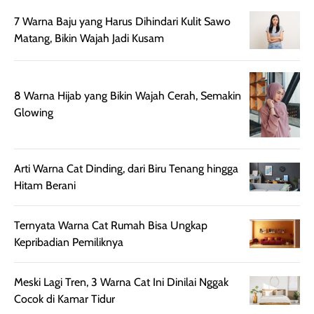
setelah
cerah, namun
bersihnya mu
7 Warna Baju yang Harus Dihindari Kulit Sawo
beraktivitas di luar
hasilnya tetap
ku
Matang, Bikin Wajah Jadi Kusam
ruangan. Selain
dapat berbeda
memberikan
pada setiap jenis
aroma pada
kulit. Produk ini
8 Warna Hijab yang Bikin Wajah Cerah, Semakin
rambut, produk ini
mengandung
Glowing
juga membantu
Amino dan
rambut terasa
Vitamin C, serta
lebih halus dan
dilengkapi SPF 35
mudah diatur
PA+++ untuk
Arti Warna Cat Dinding, dari Biru Tenang hingga
setelah
membantu
Hitam Berani
diaplikasikan.
melindungi kulit
Kemasannya
dari paparan sinar
Ternyata Warna Cat Rumah Bisa Ungkap
praktis dengan
UV saat
Kepribadian Pemiliknya
botol spray yang
beraktivitas di
mudah digunakan
siang hari.
dan cukup ringkas
Meskipun begitu,
Meski Lagi Tren, 3 Warna Cat Ini Dinilai Nggak
untuk dibawa saat
sunscreen tetap
Cocok di Kamar Tidur