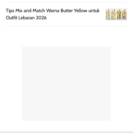
bepergian.
perlu diaplikasikan
Semprotan yang
ulang sesuai
Tips Mix and Match Warna Butter Yellow untuk
dihasilkan juga
kebutuhan agar
Outfit Lebaran 2026
merata sehingga
perlindungannya
memudahkan
tetap optimal.
pengaplikasian
Karena baru
tanpa membuat
pertama kali
rambut terasa
mencoba, review
berat. Perlu
ini berfokus pada
diingat bahwa
kesan awal
ketahanan aroma
penggunaan.
dapat berbeda
Penilaian
pada setiap orang,
mengenai
tergantung jenis
performa dalam
rambut, aktivitas,
jangka panjang,
dan kondisi
seperti
lingkungan.
kenyamanan
Namun, dari
setelah
pengalaman
pemakaian rutin