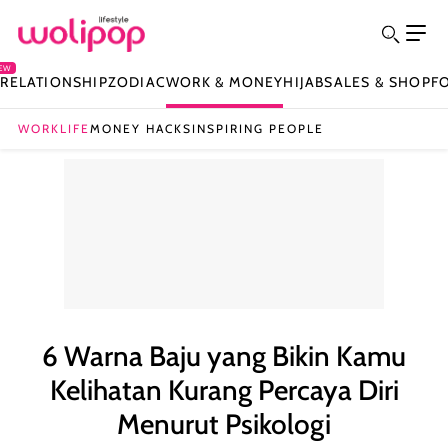
EW
Y
RELATIONSHIP
ZODIAC
WORK & MONEY
HIJAB
SALES & SHOP
F
WORKLIFE
MONEY HACKS
INSPIRING PEOPLE
6 Warna Baju yang Bikin Kamu
Kelihatan Kurang Percaya Diri
Menurut Psikologi