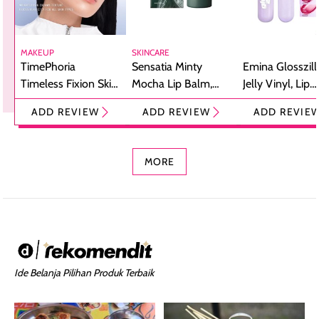
MAKEUP
SKINCARE
TimePhoria
Sensatia Minty
Emina Glosszill
Timeless Fixion Skin
Mocha Lip Balm,
Jelly Vinyl, Lip
Tint Stick,
Pelembap Bibir
Cream Glossy
ADD REVIEW
ADD REVIEW
ADD REVIE
Foundation dan
dengan Aroma
Ringan dengan 
Concealer 2-in-1
Cokelat
Bibir Plumpy
MORE
Ide Belanja Pilihan Produk Terbaik