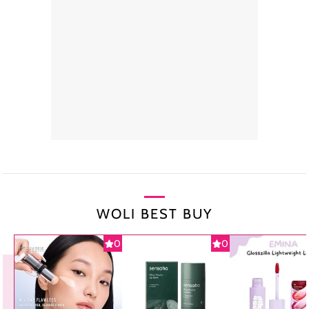
WOLI BEST BUY
0
0