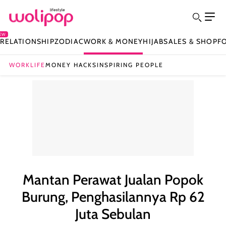
EW
Y
RELATIONSHIP
ZODIAC
WORK & MONEY
HIJAB
SALES & SHOP
F
WORKLIFE
MONEY HACKS
INSPIRING PEOPLE
Mantan Perawat Jualan Popok
Burung, Penghasilannya Rp 62
Juta Sebulan