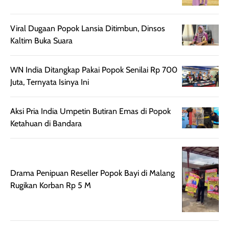
nyaman dipakai
memberikan efek
aktifitas outdo
untuk aktivitas
akhir yang
juga. baru
Viral Dugaan Popok Lansia Ditimbun, Dinsos
harian, baik
membuat kulit
pemakaaian 6
Kaltim Buka Suara
sebelum maupun
tampak lebih
bulan tapi ker
setelah
cerah, namun
bersihnya mu
WN India Ditangkap Pakai Popok Senilai Rp 700
beraktivitas di luar
hasilnya tetap
ku
Juta, Ternyata Isinya Ini
ruangan. Selain
dapat berbeda
memberikan
pada setiap jenis
aroma pada
kulit. Produk ini
Aksi Pria India Umpetin Butiran Emas di Popok
rambut, produk ini
mengandung
Ketahuan di Bandara
juga membantu
Amino dan
rambut terasa
Vitamin C, serta
lebih halus dan
dilengkapi SPF 35
mudah diatur
PA+++ untuk
Drama Penipuan Reseller Popok Bayi di Malang
setelah
membantu
Rugikan Korban Rp 5 M
diaplikasikan.
melindungi kulit
Kemasannya
dari paparan sinar
praktis dengan
UV saat