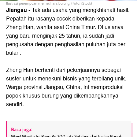
Ilustrasi perempuan memelihara burung. (Foto: iStock)
Jiangsu
- Tak ada usaha yang mengkhianati hasil.
Pepatah
itu rasanya cocok diberikan kepada
Zheng Han, wanita asal
China
Timur. Di usianya
yang baru menginjak 25 tahun, ia sudah jadi
pengusaha dengan penghasilan puluhan juta per
bulan.
Zheng Han berhenti dari pekerjaannya sebagai
suster untuk menekuni bisnis yang terbilang unik.
Warga provinsi Jiangsu, China, ini memproduksi
popok khusus burung yang dikembangkannya
sendiri.
Baca juga:
Wow! Wanita Ini Raup Rp 700 Juta Setahun dari Jualan Popok