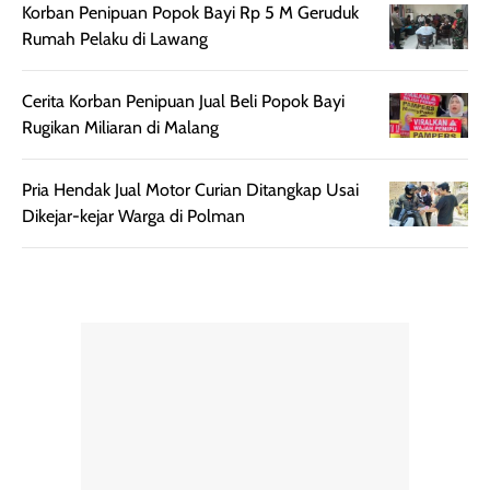
botol spray yang
beraktivitas di
Korban Penipuan Popok Bayi Rp 5 M Geruduk
mudah digunakan
siang hari.
Rumah Pelaku di Lawang
dan cukup ringkas
Meskipun begitu,
untuk dibawa saat
sunscreen tetap
Cerita Korban Penipuan Jual Beli Popok Bayi
bepergian.
perlu diaplikasikan
Rugikan Miliaran di Malang
Semprotan yang
ulang sesuai
dihasilkan juga
kebutuhan agar
merata sehingga
perlindungannya
Pria Hendak Jual Motor Curian Ditangkap Usai
memudahkan
tetap optimal.
Dikejar-kejar Warga di Polman
pengaplikasian
Karena baru
tanpa membuat
pertama kali
rambut terasa
mencoba, review
berat. Perlu
ini berfokus pada
diingat bahwa
kesan awal
ketahanan aroma
penggunaan.
dapat berbeda
Penilaian
pada setiap orang,
mengenai
tergantung jenis
performa dalam
rambut, aktivitas,
jangka panjang,