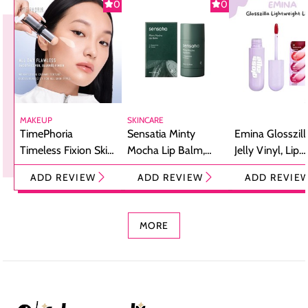
0
0
MAKEUP
SKINCARE
TimePhoria
Sensatia Minty
Emina Glosszill
Timeless Fixion Skin
Mocha Lip Balm,
Jelly Vinyl, Lip
Tint Stick,
Pelembap Bibir
Cream Glossy
ADD REVIEW
ADD REVIEW
ADD REVIE
Foundation dan
dengan Aroma
Ringan dengan 
Concealer 2-in-1
Cokelat
Bibir Plumpy
MORE