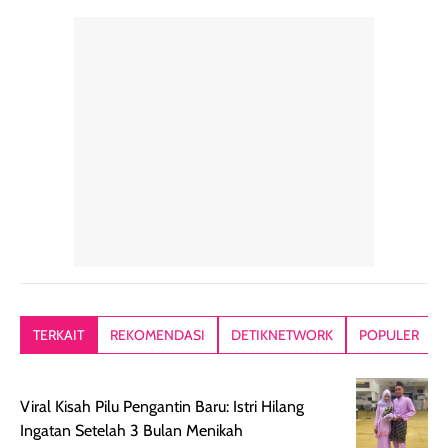
perawatan
praktis.
diratakan, ada
rambut sehari-
Kemasannya
sensai dinginy
hari. Pengalaman
ringkas sehingga
ada efek
penggunaan yang
mudah disimpan
lembabnya ju
konsisten menjadi
di dalam pouch
karna kulit aku
alasan produk ini
atau dibawa saat
kering meront
tetap masuk
bepergian. Dari
Kalau dipakai
dalam rutinitas.
penggunaan
dibawah mak
Hair mist ini
pertama,
juga ga peelin
memiliki aroma
teksturnya terasa
jadi nyaman gi
yang lembut dan
ringan dan mudah
Packagingnya 
memberikan
diratakan di kulit.
plastik tutup ul
kesan rambut
Produk juga
mutul botolny
lebih segar
memberikan hasil
meruncing jadi
TERKAIT
REKOMENDASI
DETIKNETWORK
POPULER
setelah
akhir yang
pas buat nakar
digunakan.
nyaman tanpa
sunscreennya.
Wanginya tidak
terasa lengket
terus udah SP
Viral Kisah Pilu Pengantin Baru: Istri Hilang
terasa berlebihan
berlebihan. Varian
40 yang pasti
Ingatan Setelah 3 Bulan Menikah
sehingga tetap
Bright Glow
cocok dipakai 