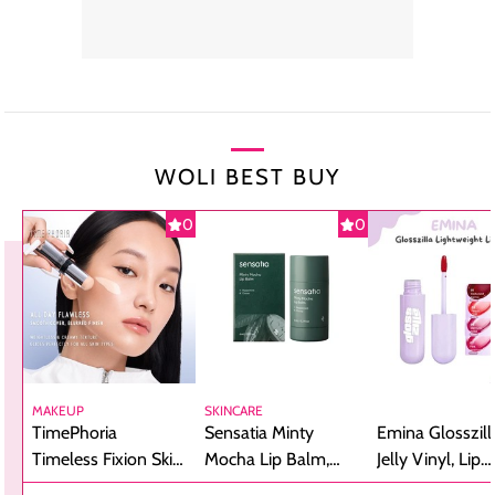
WOLI BEST BUY
0
0
MAKEUP
SKINCARE
TimePhoria
Sensatia Minty
Emina Glosszill
Timeless Fixion Skin
Mocha Lip Balm,
Jelly Vinyl, Lip
Tint Stick,
Pelembap Bibir
Cream Glossy