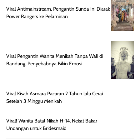
juga membantu
Amino dan
rambut terasa
Vitamin C, serta
Viral Antimainstream, Pengantin Sunda Ini Diarak
lebih halus dan
dilengkapi SPF 35
Power Rangers ke Pelaminan
mudah diatur
PA+++ untuk
setelah
membantu
diaplikasikan.
melindungi kulit
Kemasannya
dari paparan sinar
praktis dengan
UV saat
Viral Pengantin Wanita Menikah Tanpa Wali di
botol spray yang
beraktivitas di
Bandung, Penyebabnya Bikin Emosi
mudah digunakan
siang hari.
dan cukup ringkas
Meskipun begitu,
untuk dibawa saat
sunscreen tetap
bepergian.
perlu diaplikasikan
Semprotan yang
ulang sesuai
Viral Kisah Asmara Pacaran 2 Tahun lalu Cerai
dihasilkan juga
kebutuhan agar
Setelah 3 Minggu Menikah
merata sehingga
perlindungannya
memudahkan
tetap optimal.
pengaplikasian
Karena baru
Viral! Wanita Batal Nikah H-14, Nekat Bakar
tanpa membuat
pertama kali