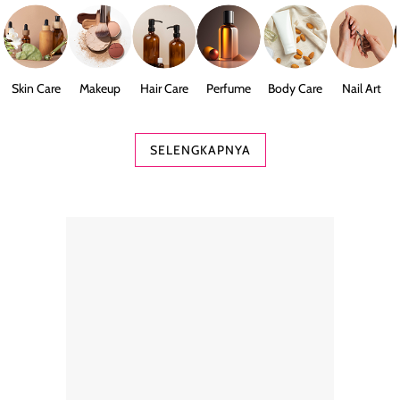
Skin Care
Makeup
Hair Care
Perfume
Body Care
Nail Art
SELENGKAPNYA