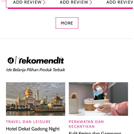
ADD REVIEW
ADD REVIEW
ADD REVIE
Foundation dan
dengan Aroma
Ringan dengan 
Concealer 2-in-1
Cokelat
Bibir Plumpy
MORE
Ide Belanja Pilihan Produk Terbaik
TRAVEL DAN LEISURE
PERAWATAN DAN
KECANTIKAN
Hotel Dekat Gadong Night
Kulit Kering dan Gampang