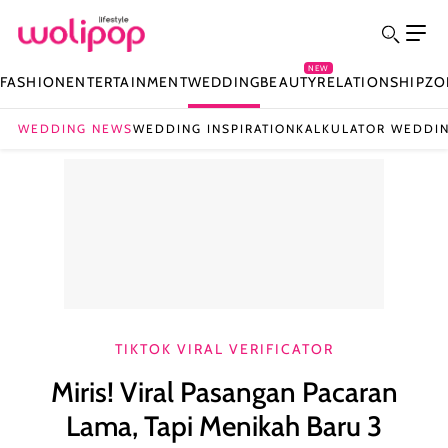
NEW
FASHION
ENTERTAINMENT
WEDDING
BEAUTY
RELATIONSHIP
ZO
WEDDING NEWS
WEDDING INSPIRATION
KALKULATOR WEDDI
TIKTOK VIRAL VERIFICATOR
Miris! Viral Pasangan Pacaran
Lama, Tapi Menikah Baru 3