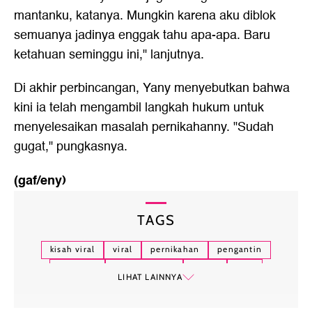
mantanku, katanya. Mungkin karena aku diblok
semuanya jadinya enggak tahu apa-apa. Baru
ketahuan seminggu ini," lanjutnya.
Di akhir perbincangan, Yany menyebutkan bahwa
kini ia telah mengambil langkah hukum untuk
menyelesaikan masalah pernikahanny. "Sudah
gugat," pungkasnya.
(gaf/eny)
TAGS
kisah viral
viral
pernikahan
pengantin
menikah
rumah tangga
suami
istri
LIHAT LAINNYA
banten