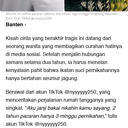
Wanita ini curhat pacaran selama dua tahun, tiga minggu langsung berpisah.
Foto: Dok. TikTok @nyyyyyy250.
Banten
-
Kisah cinta yang berakhir tragis ini datang dari
seorang wanita yang membagikan curahan hatinya
di media sosial. Setelah menjalin hubungan
asmara selama dua tahun, ia harus menelan
kenyataan pahit bahwa ikatan suci pernikahannya
hanya bertahan seumur jagung.
Berawal dari akun TikTok @nyyyyyy250, yang
menceritakan perjalanan rumah tangganya yang
singkat. "
Aku janji bakal nikahin kamu sayang. 2
tahun pacaran hanya 3 minggu pernikahan
," tulis
akun TikTok @nyyyyyy250.