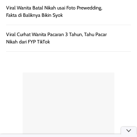
Undangan untuk Bridesmaid
rambut terasa
mencoba, review
berat. Perlu
ini berfokus pada
diingat bahwa
kesan awal
Viral Wanita Batal Nikah usai Foto Prewedding,
ketahanan aroma
penggunaan.
Fakta di Baliknya Bikin Syok
dapat berbeda
Penilaian
pada setiap orang,
mengenai
tergantung jenis
performa dalam
rambut, aktivitas,
jangka panjang,
dan kondisi
seperti
Viral Curhat Wanita Pacaran 3 Tahun, Tahu Pacar
lingkungan.
kenyamanan
Nikah dari FYP TikTok
Namun, dari
setelah
pengalaman
pemakaian rutin
penggunaan
atau
hingga repurchase
kecocokannya
beberapa kali,
pada berbagai
performanya
kondisi kulit,
terasa cukup
masih
konsisten untuk
memerlukan
penggunaan
penggunaan lebih