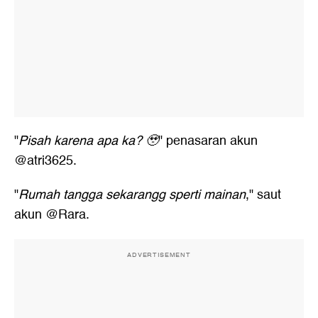
"
Pisah karena apa ka? 🥹
" penasaran akun
@atri3625.
"
Rumah tangga sekarangg sperti mainan
," saut
akun @Rara.
ADVERTISEMENT