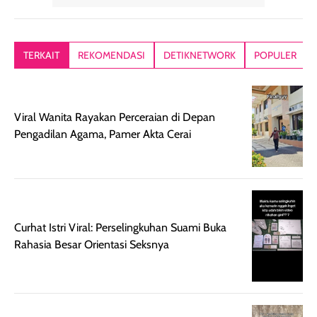
memberikan
diratakan di kulit.
plastik tutup ul
kesan rambut
Produk juga
mutul botolny
lebih segar
memberikan hasil
meruncing jadi
TERKAIT
REKOMENDASI
DETIKNETWORK
POPULER
setelah
akhir yang
pas buat nakar
digunakan.
nyaman tanpa
sunscreennya.
Wanginya tidak
terasa lengket
terus udah SP
terasa berlebihan
berlebihan. Varian
40 yang pasti
Viral Wanita Rayakan Perceraian di Depan
sehingga tetap
Bright Glow
cocok dipakai 
Pengadilan Agama, Pamer Akta Cerai
nyaman dipakai
memberikan efek
aktifitas outdo
untuk aktivitas
akhir yang
juga. baru
harian, baik
membuat kulit
pemakaaian 6
sebelum maupun
tampak lebih
bulan tapi ker
setelah
cerah, namun
bersihnya mu
Curhat Istri Viral: Perselingkuhan Suami Buka
beraktivitas di luar
hasilnya tetap
ku
Rahasia Besar Orientasi Seksnya
ruangan. Selain
dapat berbeda
memberikan
pada setiap jenis
aroma pada
kulit. Produk ini
rambut, produk ini
mengandung