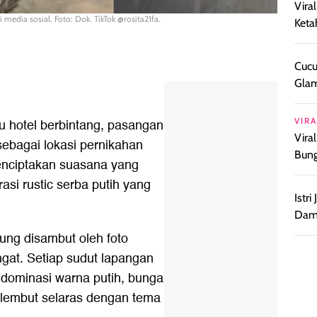
Vira
 media sosial. Foto: Dok. TikTok @rosita21fa.
Keta
Cucu
Glam
au hotel berbintang, pasangan
VIRA
Vira
sebagai lokasi pernikahan
Bun
 menciptakan suasana yang
si rustic serba putih yang
Istr
Damp
ung disambut oleh foto
gat. Setiap sudut lapangan
 dominasi warna putih, bunga
i lembut selaras dengan tema