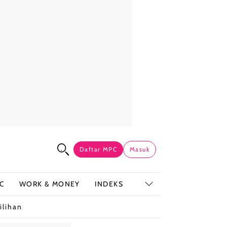
Daftar MPC
Masuk
C
WORK & MONEY
INDEKS
ilihan