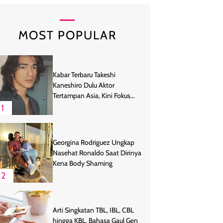
MOST POPULAR
Kabar Terbaru Takeshi
Kaneshiro Dulu Aktor
Tertampan Asia, Kini Fokus
Bertani
1
Georgina Rodriguez Ungkap
Nasehat Ronaldo Saat Dirinya
Kena Body Shaming
2
Arti Singkatan TBL, IBL, CBL
hingga KBL, Bahasa Gaul Gen