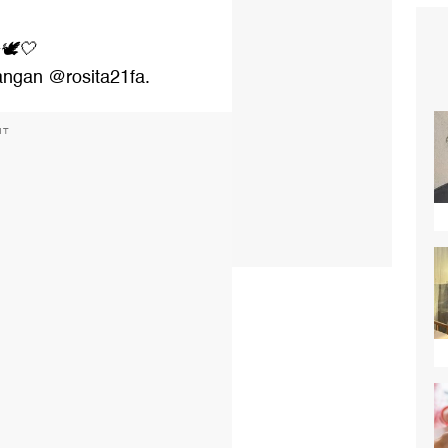
️🤍
erangan @rosita21fa.
NT