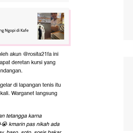
ang Ngopi di Kafe
leh akun @rosita21fa ini
dapat deretan kursi yang
 undangan.
elar di lapangan tenis itu
a kali. Warganet langsung
an tetangga karna
 kmarin pas nikah ada
 baso, soto, sosis bakar.