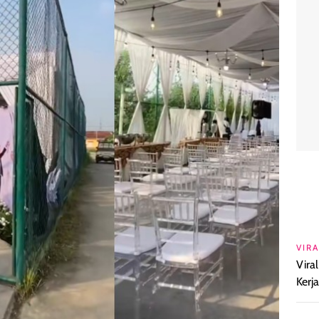
VIRA
Vira
Kerj