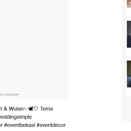
ITH CONTENT
h & Wulan✨🕊️🤍 Tema
eddingsimple
er
#eventbekasi
#eventdecor