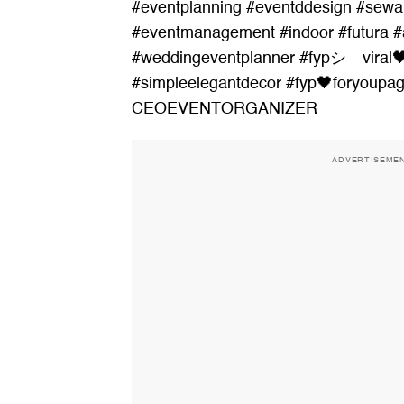
#eventplanning
#eventddesign
#sewa
#eventmanagement
#indoor
#futura
#
#weddingeventplanner
#fypシ゚viral
#simpleelegantdecor
#fyp🖤foryoupa
CEOEVENTORGANIZER
ADVERTISEME