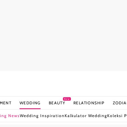
New
NMENT
WEDDING
BEAUTY
RELATIONSHIP
ZODIA
ing News
Wedding Inspiration
Kalkulator Wedding
Koleksi P