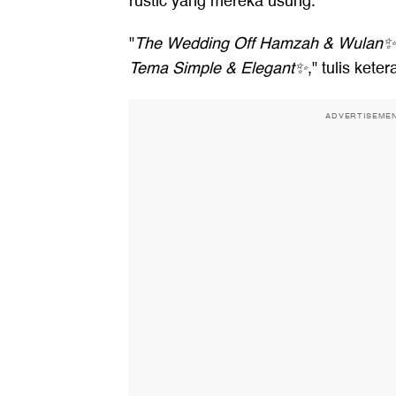
rustic yang mereka usung.
"
The Wedding Off Hamzah & Wulan✨
Tema Simple & Elegant✨
," tulis ket
ADVERTISEME