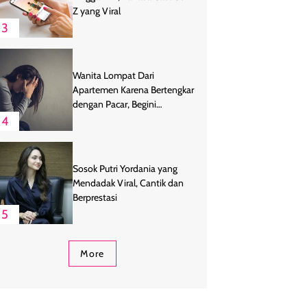
Z yang Viral
3
Wanita Lompat Dari
Apartemen Karena Bertengkar
dengan Pacar, Begini
Endingnya
4
Sosok Putri Yordania yang
Mendadak Viral, Cantik dan
Berprestasi
5
More