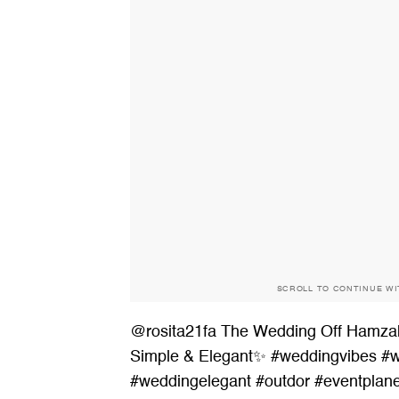
SCROLL TO CONTINUE W
@rosita21fa
The Wedding Off Hamza
Simple & Elegant✨
#weddingvibes
#w
#weddingelegant
#outdor
#eventplan