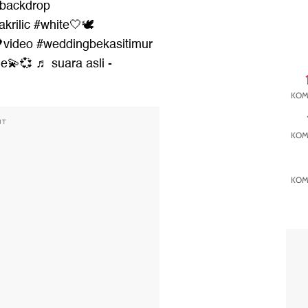
backdrop
akrilic
#white🤍🕊️
video
#weddingbekasitimur
ge💫💞
♬ suara asli -
KOM
NT
KOM
KOM