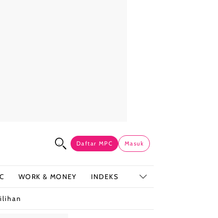
Daftar MPC
Masuk
C
WORK & MONEY
INDEKS
ilihan