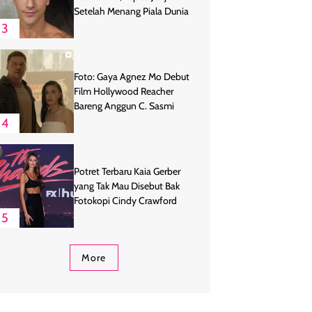
Setelah Menang Piala Dunia
3
Foto: Gaya Agnez Mo Debut
Film Hollywood Reacher
Bareng Anggun C. Sasmi
4
Potret Terbaru Kaia Gerber
yang Tak Mau Disebut Bak
Fotokopi Cindy Crawford
5
More