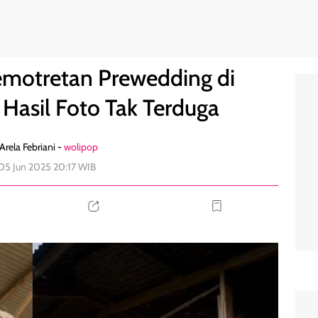
 Ayam, Hasil Foto Tak Terduga
1
emotretan Prewedding di
Hasil Foto Tak Terduga
Arela Febriani -
wolipop
05 Jun 2025 20:17 WIB