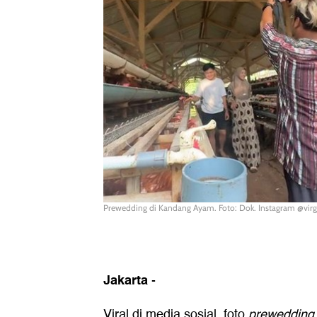
Prewedding di Kandang Ayam. Foto: Dok. Instagram @virg
Jakarta
-
Viral di media sosial, foto
prewedding