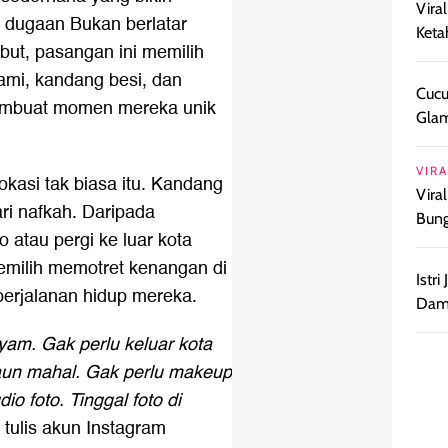
Vira
r dugaan Bukan berlatar
Keta
but, pasangan ini memilih
ami, kandang besi, dan
Cucu
 membuat momen mereka unik
Glam
VIRA
kasi tak biasa itu. Kandang
Vira
i nafkah. Daripada
Bun
atau pergi ke luar kota
milih memotret kenangan di
Istr
erjalanan hidup mereka.
Damp
am. Gak perlu keluar kota
aun mahal. Gak perlu makeup
io foto. Tinggal foto di
" tulis akun Instagram