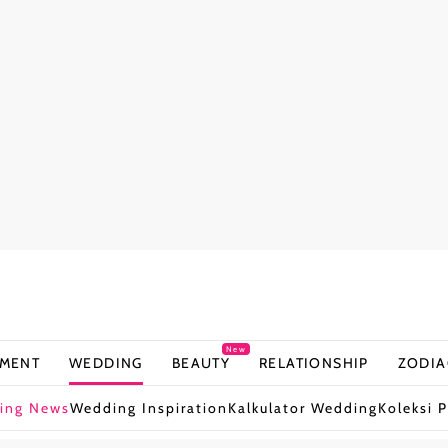
New
NMENT
WEDDING
BEAUTY
RELATIONSHIP
ZODIA
ing News
Wedding Inspiration
Kalkulator Wedding
Koleksi P