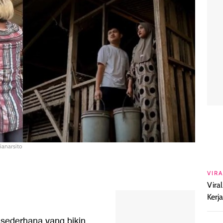
ianarsito
VIRA
Vira
Kerj
sederhana yang bikin