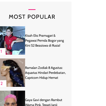
MOST POPULAR
Kisah Eks Pramugari &
Pegawai Pemda Bogor yang
Kini S2 Beasiswa di Rusia!
1
Ramalan Zodiak 8 Agustus:
Aquarius Hindari Perdebatan,
Capricorn Hidup Hemat
2
Gaya Gavi dengan Rambut
Warna Pink, Tepati Janji