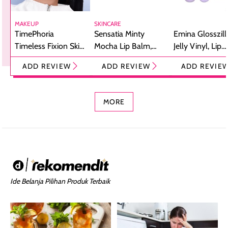
MAKEUP
SKINCARE
TimePhoria
Sensatia Minty
Emina Glosszill
Timeless Fixion Skin
Mocha Lip Balm,
Jelly Vinyl, Lip
Tint Stick,
Pelembap Bibir
Cream Glossy
ADD REVIEW
ADD REVIEW
ADD REVIE
Foundation dan
dengan Aroma
Ringan dengan 
Concealer 2-in-1
Cokelat
Bibir Plumpy
MORE
Ide Belanja Pilihan Produk Terbaik