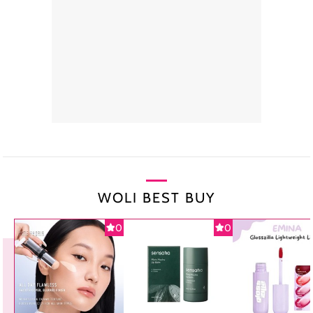
WOLI BEST BUY
0
0