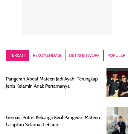
tetap masuk
bepergian. Dari
Kalau dipakai
dalam rutinitas.
penggunaan
dibawah mak
Hair mist ini
pertama,
juga ga peelin
memiliki aroma
teksturnya terasa
jadi nyaman gi
yang lembut dan
ringan dan mudah
Packagingnya 
memberikan
diratakan di kulit.
plastik tutup ul
kesan rambut
Produk juga
mutul botolny
lebih segar
memberikan hasil
meruncing jadi
TERKAIT
REKOMENDASI
DETIKNETWORK
POPULER
setelah
akhir yang
pas buat nakar
digunakan.
nyaman tanpa
sunscreennya.
Wanginya tidak
terasa lengket
terus udah SP
Pangeran Abdul Mateen Jadi Ayah! Terungkap
terasa berlebihan
berlebihan. Varian
40 yang pasti
Jenis Kelamin Anak Pertamanya
sehingga tetap
Bright Glow
cocok dipakai 
nyaman dipakai
memberikan efek
aktifitas outdo
untuk aktivitas
akhir yang
juga. baru
harian, baik
membuat kulit
pemakaaian 6
sebelum maupun
tampak lebih
bulan tapi ker
Gemas, Potret Keluarga Kecil Pangeran Mateen
setelah
cerah, namun
bersihnya mu
Ucapkan Selamat Lebaran
beraktivitas di luar
hasilnya tetap
ku