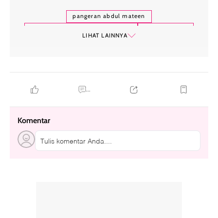
pangeran abdul mateen
pangeran abdul mateen menikah
anisha rosnah
LIHAT LAINNYA
royal wedding brunei darussalam
...
Komentar
Tulis komentar Anda....