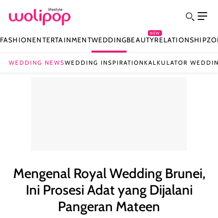
NEW
FASHION
ENTERTAINMENT
WEDDING
BEAUTY
RELATIONSHIP
ZO
WEDDING NEWS
WEDDING INSPIRATION
KALKULATOR WEDDI
Mengenal Royal Wedding Brunei,
Ini Prosesi Adat yang Dijalani
Pangeran Mateen