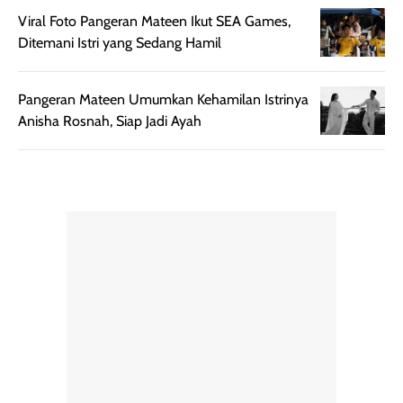
merata sehingga
perlindungannya
Viral Foto Pangeran Mateen Ikut SEA Games,
memudahkan
tetap optimal.
Ditemani Istri yang Sedang Hamil
pengaplikasian
Karena baru
tanpa membuat
pertama kali
Pangeran Mateen Umumkan Kehamilan Istrinya
rambut terasa
mencoba, review
Anisha Rosnah, Siap Jadi Ayah
berat. Perlu
ini berfokus pada
diingat bahwa
kesan awal
ketahanan aroma
penggunaan.
dapat berbeda
Penilaian
pada setiap orang,
mengenai
tergantung jenis
performa dalam
rambut, aktivitas,
jangka panjang,
dan kondisi
seperti
lingkungan.
kenyamanan
Namun, dari
setelah
pengalaman
pemakaian rutin
penggunaan
atau
hingga repurchase
kecocokannya