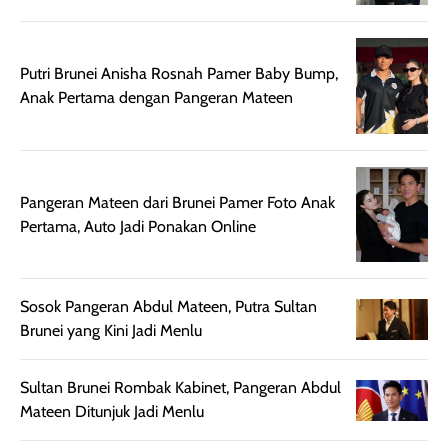
ruangan. Selain
dapat berbeda
memberikan
pada setiap jenis
aroma pada
kulit. Produk ini
Putri Brunei Anisha Rosnah Pamer Baby Bump,
rambut, produk ini
mengandung
Anak Pertama dengan Pangeran Mateen
juga membantu
Amino dan
rambut terasa
Vitamin C, serta
lebih halus dan
dilengkapi SPF 35
mudah diatur
PA+++ untuk
Pangeran Mateen dari Brunei Pamer Foto Anak
setelah
membantu
Pertama, Auto Jadi Ponakan Online
diaplikasikan.
melindungi kulit
Kemasannya
dari paparan sinar
praktis dengan
UV saat
botol spray yang
beraktivitas di
Sosok Pangeran Abdul Mateen, Putra Sultan
mudah digunakan
siang hari.
Brunei yang Kini Jadi Menlu
dan cukup ringkas
Meskipun begitu,
untuk dibawa saat
sunscreen tetap
Sultan Brunei Rombak Kabinet, Pangeran Abdul
bepergian.
perlu diaplikasikan
Mateen Ditunjuk Jadi Menlu
Semprotan yang
ulang sesuai
dihasilkan juga
kebutuhan agar