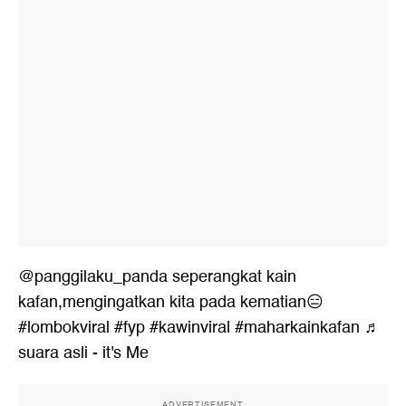
@panggilaku_panda
seperangkat kain
kafan,mengingatkan kita pada kematian😑
#lombokviral
#fyp
#kawinviral
#maharkainkafan
♬
suara asli - it's Me
ADVERTISEMENT