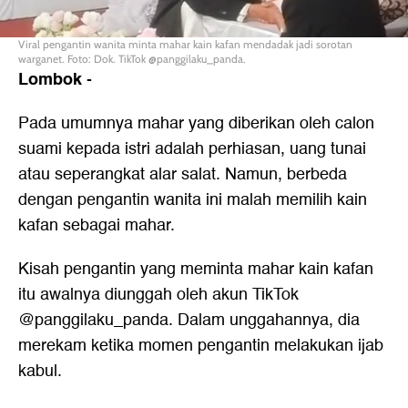
Viral pengantin wanita minta mahar kain kafan mendadak jadi sorotan
warganet. Foto: Dok. TikTok @panggilaku_panda.
Lombok
-
Pada umumnya mahar yang diberikan oleh calon
suami kepada istri adalah perhiasan, uang tunai
atau seperangkat alar salat. Namun, berbeda
dengan pengantin wanita ini malah memilih kain
kafan sebagai mahar.
Kisah pengantin yang meminta mahar kain kafan
itu awalnya diunggah oleh akun TikTok
@panggilaku_panda. Dalam unggahannya, dia
merekam ketika momen pengantin melakukan ijab
kabul.