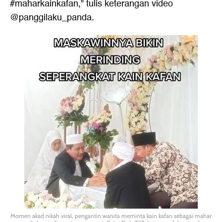
#maharkainkafan," tulis keterangan video
@panggilaku_panda.
Momen akad nikah viral, pengantin wanita meminta kain kafan sebagai mahar