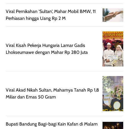
aroma pada
kulit. Produk ini
rambut, produk ini
mengandung
Viral Pernikahan 'Sultan', Mahar Mobil BMW, 11
juga membantu
Amino dan
Perhiasan hingga Uang Rp 2 M
rambut terasa
Vitamin C, serta
lebih halus dan
dilengkapi SPF 35
mudah diatur
PA+++ untuk
setelah
membantu
Viral Kisah Pekerja Hungaria Lamar Gadis
diaplikasikan.
melindungi kulit
Lhokseumawe dengan Mahar Rp 280 Juta
Kemasannya
dari paparan sinar
praktis dengan
UV saat
botol spray yang
beraktivitas di
mudah digunakan
siang hari.
dan cukup ringkas
Meskipun begitu,
Viral Akad Nikah Sultan, Maharnya Tanah Rp 1,8
untuk dibawa saat
sunscreen tetap
Miliar dan Emas 50 Gram
bepergian.
perlu diaplikasikan
Semprotan yang
ulang sesuai
dihasilkan juga
kebutuhan agar
merata sehingga
perlindungannya
Bupati Bandung Bagi-bagi Kain Kafan di Malam
memudahkan
tetap optimal.