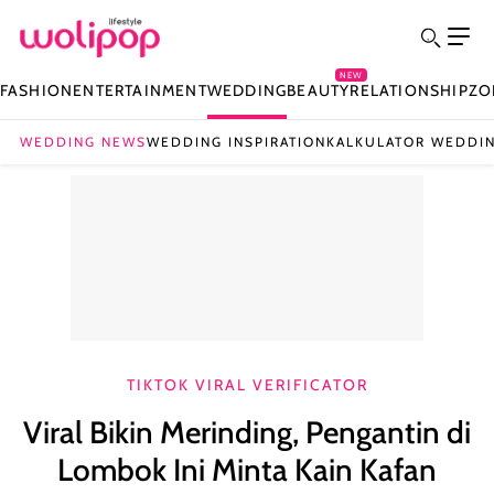
NEW
FASHION
ENTERTAINMENT
WEDDING
BEAUTY
RELATIONSHIP
ZO
WEDDING NEWS
WEDDING INSPIRATION
KALKULATOR WEDDI
TIKTOK VIRAL VERIFICATOR
Viral Bikin Merinding, Pengantin di
Lombok Ini Minta Kain Kafan