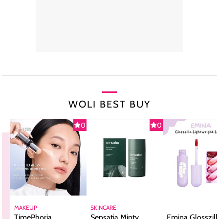
WOLI BEST BUY
0
0
MAKEUP
SKINCARE
TimePhoria
Sensatia Minty
Emina Glosszill