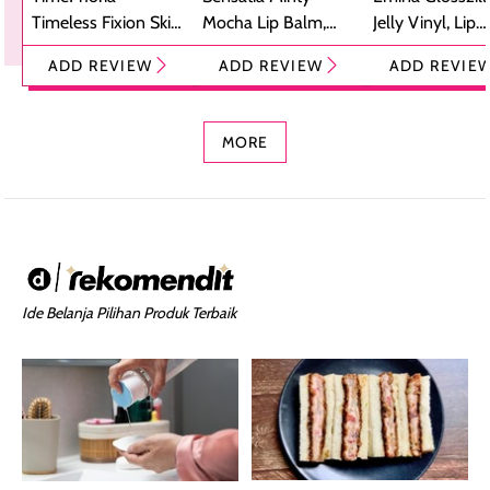
Timeless Fixion Skin
Mocha Lip Balm,
Jelly Vinyl, Lip
Tint Stick,
Pelembap Bibir
Cream Glossy
ADD REVIEW
ADD REVIEW
ADD REVIE
Foundation dan
dengan Aroma
Ringan dengan 
Concealer 2-in-1
Cokelat
Bibir Plumpy
MORE
Ide Belanja Pilihan Produk Terbaik