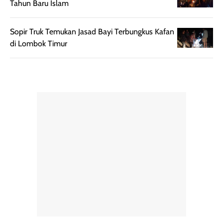
Tahun Baru Islam
pengaplikasian
Karena baru
tanpa membuat
pertama kali
Sopir Truk Temukan Jasad Bayi Terbungkus Kafan
rambut terasa
mencoba, review
di Lombok Timur
berat. Perlu
ini berfokus pada
diingat bahwa
kesan awal
ketahanan aroma
penggunaan.
dapat berbeda
Penilaian
pada setiap orang,
mengenai
tergantung jenis
performa dalam
rambut, aktivitas,
jangka panjang,
dan kondisi
seperti
lingkungan.
kenyamanan
Namun, dari
setelah
pengalaman
pemakaian rutin
penggunaan
atau
hingga repurchase
kecocokannya
beberapa kali,
pada berbagai
performanya
kondisi kulit,