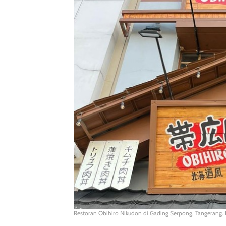
Restoran Obihiro Nikudon di Gading Serpong, Tangerang.