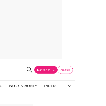
Daftar MPC
Masuk
C
WORK & MONEY
INDEKS