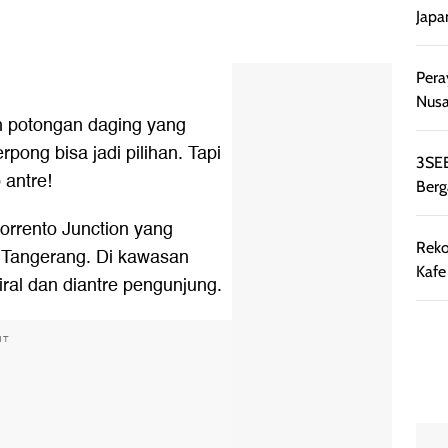
Japa
Pera
Nusa
 potongan daging yang
pong bisa jadi pilihan. Tapi
3SEE
 antre!
Berg
orrento Junction yang
Reko
 Tangerang. Di kawasan
Kafe
iral dan diantre pengunjung.
NT