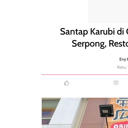
Santap Karubi di Obihiro Nikudon, Gading Serpong
Santap Karubi di
Serpong, Rest
Eny K
Rabu, 