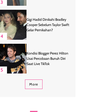
Bertani
3
Gigi Hadid Dinikahi Bradley
Cooper Sebelum Taylor Swift
Gelar Pernikahan?
4
Kondisi Blogger Perez Hilton
Usai Percobaan Bunuh Diri
Saat Live TikTok
5
More