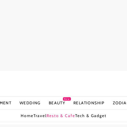
New
NMENT
WEDDING
BEAUTY
RELATIONSHIP
ZODIA
Home
Travel
Resto & Cafe
Tech & Gadget