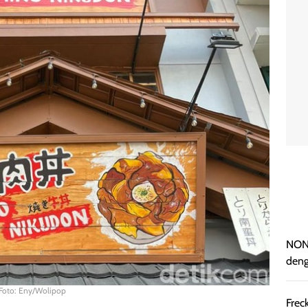
NON 
deng
 Foto: Eny/Wolipop
Frec