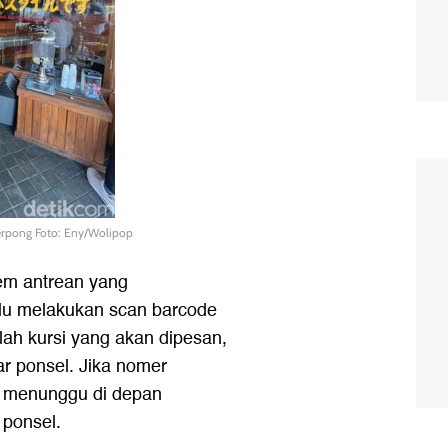
erpong Foto: Eny/Wolipop
em antrean yang
u melakukan scan barcode
lah kursi yang akan dipesan,
ar ponsel. Jika nomer
s menunggu di depan
 ponsel.