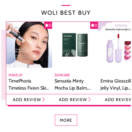
WOLI BEST BUY
0
0
MAKEUP
SKINCARE
TimePhoria
Sensatia Minty
Emina Glosszill
Timeless Fixion Skin
Mocha Lip Balm,
Jelly Vinyl, Lip
Tint Stick,
Pelembap Bibir
Cream Glossy
ADD REVIEW
ADD REVIEW
ADD REVIE
Foundation dan
dengan Aroma
Ringan dengan 
Concealer 2-in-1
Cokelat
Bibir Plumpy
MORE