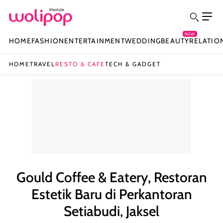
NEW
HOME
FASHION
ENTERTAINMENT
WEDDING
BEAUTY
RELATIO
HOME
TRAVEL
RESTO & CAFE
TECH & GADGET
Gould Coffee & Eatery, Restoran
Estetik Baru di Perkantoran
Setiabudi, Jaksel