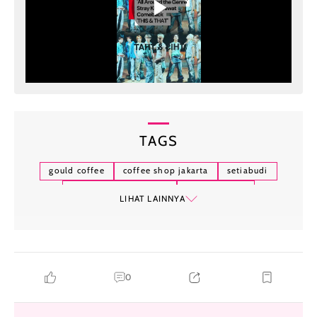
TAGS
gould coffee
coffee shop jakarta
setiabudi
tempat makan estetik
restoran baru
LIHAT LAINNYA
tempat ngopi
kuliner jakarta
0