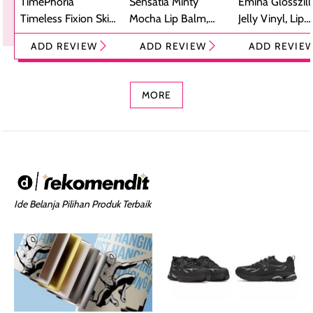
TimePhoria
Sensatia Minty
Emina Glosszill
Timeless Fixion Skin
Mocha Lip Balm,
Jelly Vinyl, Lip
Tint Stick,
Pelembap Bibir
Cream Glossy
ADD REVIEW
ADD REVIEW
ADD REVIE
Foundation dan
dengan Aroma
Ringan dengan 
Concealer 2-in-1
Cokelat
Bibir Plumpy
MORE
Ide Belanja Pilihan Produk Terbaik