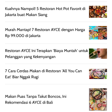
aroma pada
kulit. Produk ini
Kuahnya Nampol! 5 Restoran Hot Pot Favorit di
rambut, produk ini
mengandung
Jakarta buat Makan Siang
juga membantu
Amino dan
rambut terasa
Vitamin C, serta
lebih halus dan
dilengkapi SPF 35
Murah Mantap! 7 Restoran AYCE dengan Harga
mudah diatur
PA+++ untuk
Rp 99.000 di Jakarta
setelah
membantu
diaplikasikan.
melindungi kulit
Restoran AYCE Ini Terapkan 'Biaya Muntah' untuk
Kemasannya
dari paparan sinar
Pelanggan yang Kekenyangan
praktis dengan
UV saat
botol spray yang
beraktivitas di
mudah digunakan
siang hari.
7 Cara Cerdas Makan di Restoran 'All You Can
dan cukup ringkas
Meskipun begitu,
Eat' Biar Nggak Rugi
untuk dibawa saat
sunscreen tetap
bepergian.
perlu diaplikasikan
Semprotan yang
ulang sesuai
Makan Puas Tanpa Takut Boncos, Ini
dihasilkan juga
kebutuhan agar
Rekomendasi 6 AYCE di Bali
merata sehingga
perlindungannya
memudahkan
tetap optimal.