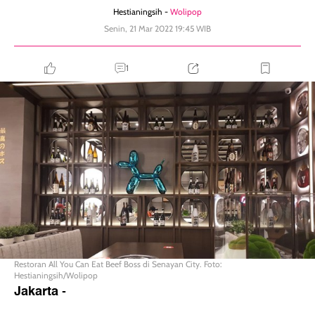
Hestianingsih -
Wolipop
Senin, 21 Mar 2022 19:45 WIB
1
Restoran All You Can Eat Beef Boss di Senayan City. Foto:
Hestianingsih/Wolipop
Jakarta
-