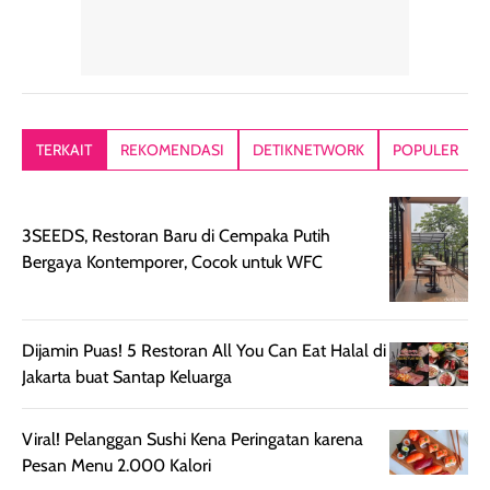
Hair mist ini
pertama,
juga ga peelin
memiliki aroma
teksturnya terasa
jadi nyaman gi
yang lembut dan
ringan dan mudah
Packagingnya 
memberikan
diratakan di kulit.
plastik tutup ul
kesan rambut
Produk juga
mutul botolny
lebih segar
memberikan hasil
meruncing jadi
TERKAIT
REKOMENDASI
DETIKNETWORK
POPULER
setelah
akhir yang
pas buat nakar
digunakan.
nyaman tanpa
sunscreennya.
Wanginya tidak
terasa lengket
terus udah SP
3SEEDS, Restoran Baru di Cempaka Putih
terasa berlebihan
berlebihan. Varian
40 yang pasti
Bergaya Kontemporer, Cocok untuk WFC
sehingga tetap
Bright Glow
cocok dipakai 
nyaman dipakai
memberikan efek
aktifitas outdo
untuk aktivitas
akhir yang
juga. baru
harian, baik
membuat kulit
pemakaaian 6
Dijamin Puas! 5 Restoran All You Can Eat Halal di
sebelum maupun
tampak lebih
bulan tapi ker
Jakarta buat Santap Keluarga
setelah
cerah, namun
bersihnya mu
beraktivitas di luar
hasilnya tetap
ku
Viral! Pelanggan Sushi Kena Peringatan karena
ruangan. Selain
dapat berbeda
Pesan Menu 2.000 Kalori
memberikan
pada setiap jenis