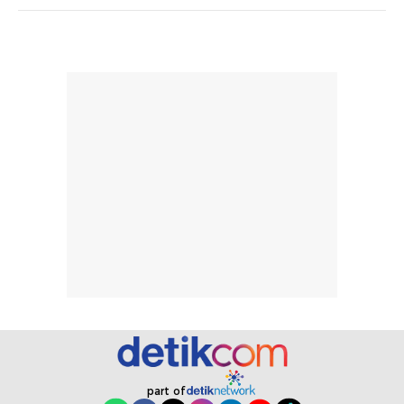
pengaplikasian
Karena baru
tanpa membuat
pertama kali
rambut terasa
mencoba, review
berat. Perlu
ini berfokus pada
diingat bahwa
kesan awal
ketahanan aroma
penggunaan.
dapat berbeda
Penilaian
pada setiap orang,
mengenai
tergantung jenis
performa dalam
rambut, aktivitas,
jangka panjang,
dan kondisi
seperti
lingkungan.
kenyamanan
Namun, dari
setelah
pengalaman
pemakaian rutin
penggunaan
atau
hingga repurchase
kecocokannya
beberapa kali,
pada berbagai
performanya
kondisi kulit,
part of