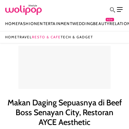
NEW
HOME
FASHION
ENTERTAINMENT
WEDDING
BEAUTY
RELATIO
HOME
TRAVEL
RESTO & CAFE
TECH & GADGET
Makan Daging Sepuasnya di Beef
Boss Senayan City, Restoran
AYCE Aesthetic