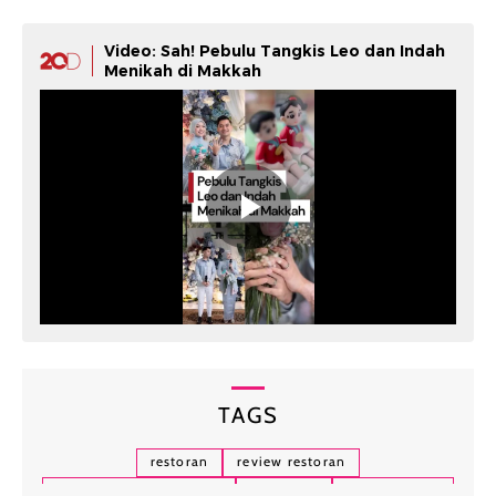
Video: Sah! Pebulu Tangkis Leo dan Indah
Menikah di Makkah
TAGS
restoran
review restoran
restoran all you can eat
beef boss
japanese bbq