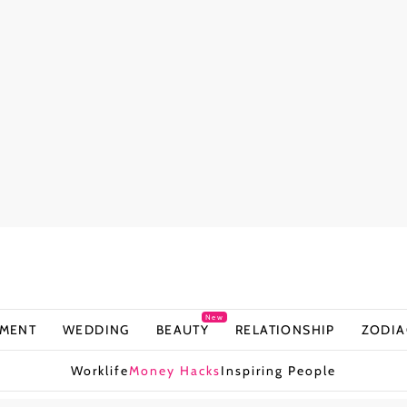
New
NMENT
WEDDING
BEAUTY
RELATIONSHIP
ZODIA
Worklife
Money Hacks
Inspiring People