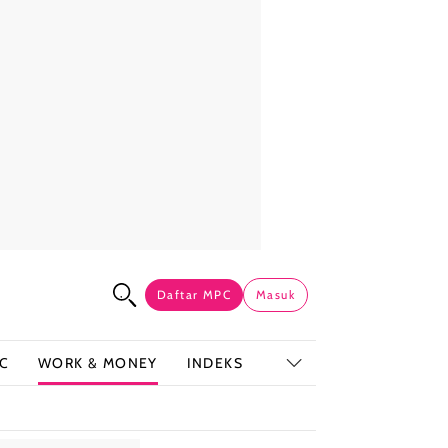
Daftar MPC
Masuk
C
WORK & MONEY
INDEKS