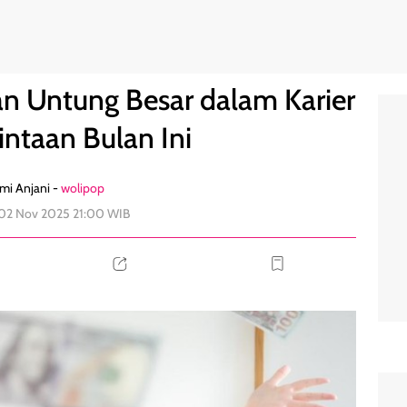
 dan Percintaan Bulan Ini
0
an Untung Besar dalam Karier
intaan Bulan Ini
mi Anjani -
wolipop
 02 Nov 2025 21:00 WIB