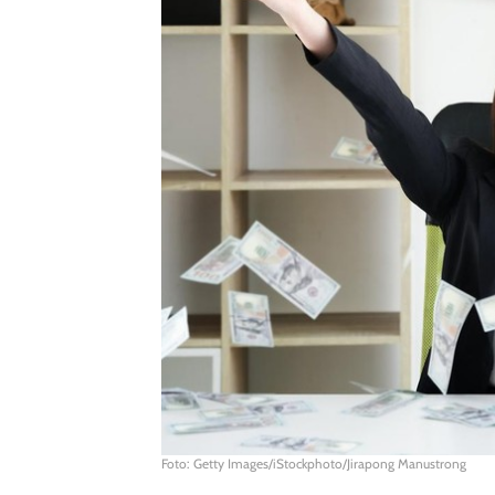
Foto: Getty Images/iStockphoto/Jirapong Manustrong