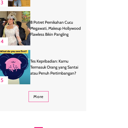
3
8 Potret Pernikahan Cucu
Megawati, Makeup Hollywood
Flawless Bikin Pangling
4
Tes Kepribadian: Kamu
Termasuk Orang yang Santai
atau Penuh Pertimbangan?
5
More