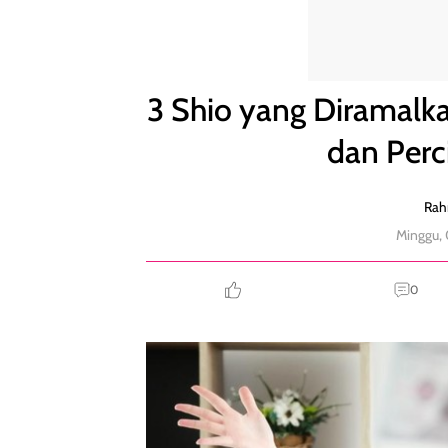
3 Shio yang Diramalkan Untung Besar dalam Karier
3 Shio yang Diramalk
dan Perc
Rah
Minggu,
0