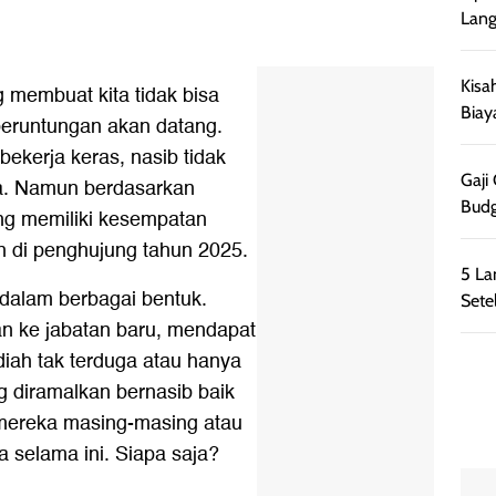
Lang
Kisa
 membuat kita tidak bisa
Biay
eruntungan akan datang.
bekerja keras, nasib tidak
Gaji
ya. Namun berdasarkan
Budg
ng memiliki kesempatan
in di penghujung tahun 2025.
5 La
dalam berbagai bentuk.
Sete
n ke jabatan baru, mendapat
iah tak terduga atau hanya
ng diramalkan bernasib baik
mereka masing-masing atau
a selama ini. Siapa saja?