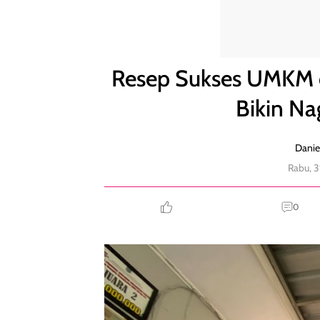
Resep Sukses UMKM di Serpong yang Sambalnya B
Resep Sukses UMKM 
Bikin Na
Danie
Rabu, 
0