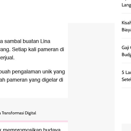
Lang
Kisa
Biay
a sambal buatan Lina
Gaji
ang. Setiap kali pameran di
Budg
erjual.
sebuah pengalaman unik yang
5 La
uah pameran yang digelar di
Sete
Transformasi Digital
tuk mempromosikan budaya