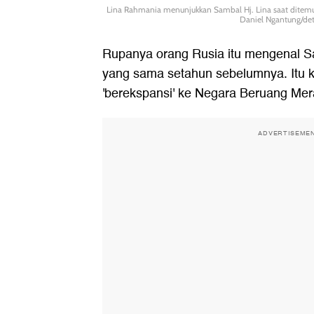
Lina Rahmania menunjukkan Sambal Hj. Lina saat ditemui
Daniel Ngantung/de
Rupanya orang Rusia itu mengenal Sa
yang sama setahun sebelumnya. Itu k
'berekspansi' ke Negara Beruang Mer
ADVERTISEME