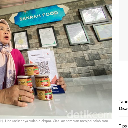
Tand
Disa
. Lina racikannya sudah diekspor. Giat ikut pameran menjadi salah satu
Tips