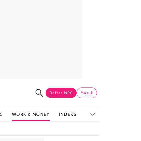
Daftar MPC
Masuk
C
WORK & MONEY
INDEKS