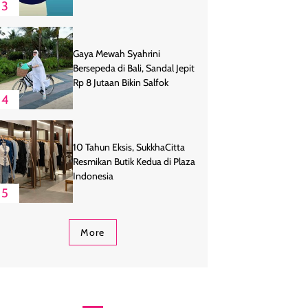
3
Gaya Mewah Syahrini
Bersepeda di Bali, Sandal Jepit
Rp 8 Jutaan Bikin Salfok
4
10 Tahun Eksis, SukkhaCitta
Resmikan Butik Kedua di Plaza
Indonesia
5
More