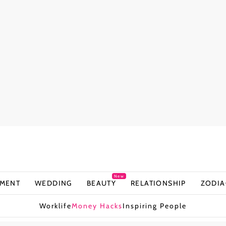
New
NMENT
WEDDING
BEAUTY
RELATIONSHIP
ZODIA
Worklife
Money Hacks
Inspiring People