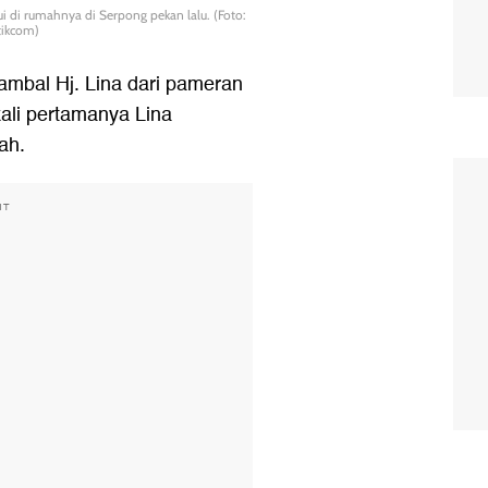
 di rumahnya di Serpong pekan lalu. (Foto:
tikcom)
mbal Hj. Lina dari pameran
ali pertamanya Lina
ah.
NT