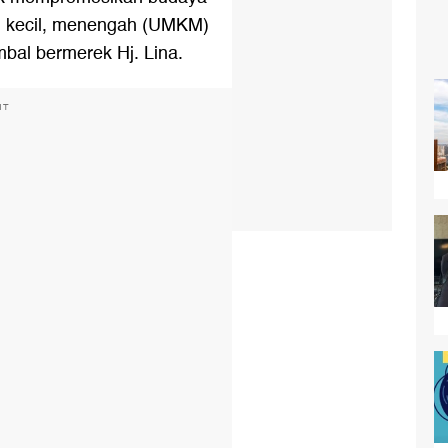
 kecil, menengah (
UMKM
)
bal bermerek Hj. Lina.
NT