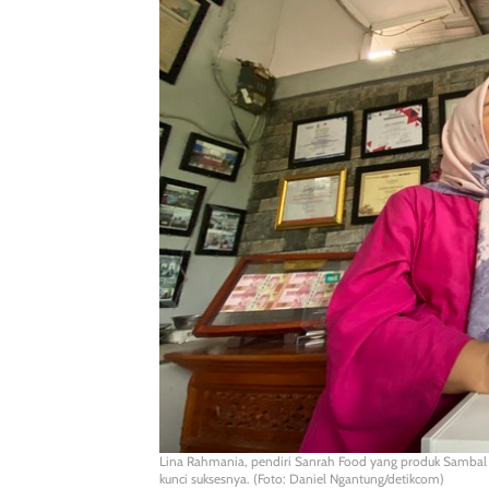
Lina Rahmania, pendiri Sanrah Food yang produk Sambal Hj
kunci suksesnya. (Foto: Daniel Ngantung/detikcom)