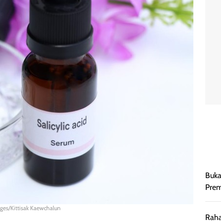
Buka
Prem
ages/Kittisak Kaewchalun
Raha