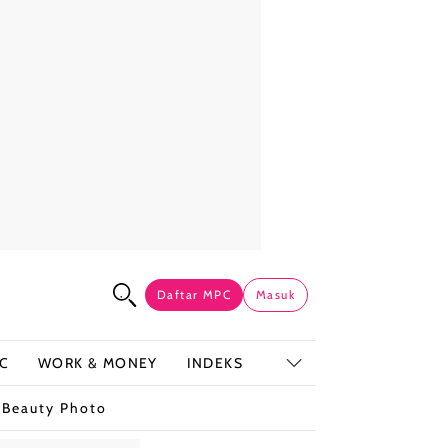
Daftar MPC
Masuk
C
WORK & MONEY
INDEKS
t
Beauty Photo