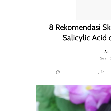
8 Rekomendasi Skincare yang Mengandung Salicyl
8 Rekomendasi Sk
Salicylic Aci
Arin
Senin,
0