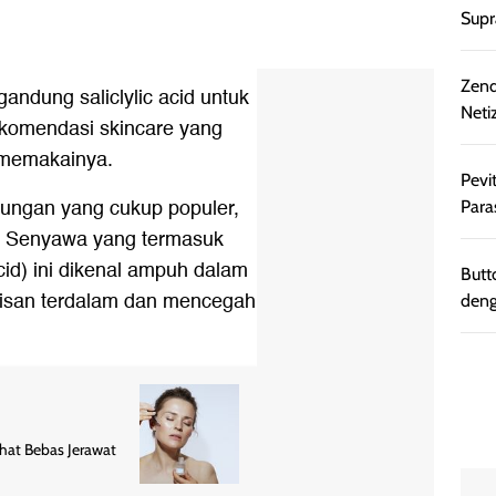
Supr
Zend
andung saliclylic acid untuk
Neti
komendasi skincare yang
s memakainya.
Pevi
ndungan yang cukup populer,
Para
at. Senyawa yang termasuk
id) ini dikenal ampuh dalam
Butt
pisan terdalam dan mencegah
deng
ehat Bebas Jerawat