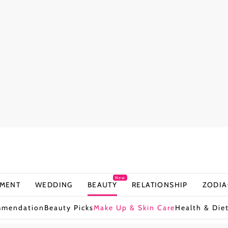
New
NMENT
WEDDING
BEAUTY
RELATIONSHIP
ZODIA
mmendation
Beauty Picks
Make Up & Skin Care
Health & Die