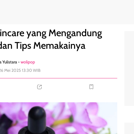
ic Acid dan Tips Memakainya
0
incare yang Mengandung
d dan Tips Memakainya
a Yulistara -
wolipop
 26 Mei 2025 13:30 WIB