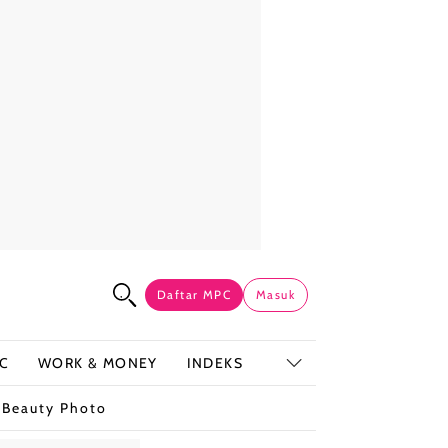
Daftar MPC
Masuk
C
WORK & MONEY
INDEKS
t
Beauty Photo