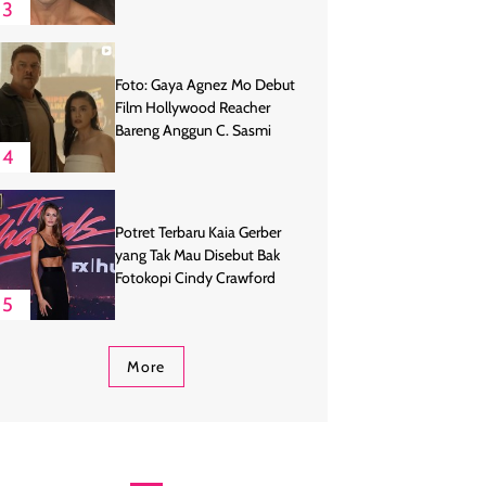
3
Foto: Gaya Agnez Mo Debut
Film Hollywood Reacher
Bareng Anggun C. Sasmi
4
Potret Terbaru Kaia Gerber
yang Tak Mau Disebut Bak
Fotokopi Cindy Crawford
5
More