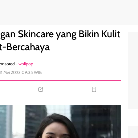
t Sehat-Bercahaya
0
an Skincare yang Bikin Kulit
t-Bercahaya
onsored -
wolipop
 11 Mei 2023 09:35 WIB