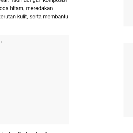
lokal, hadir dengan komposisi
oda hitam, meredakan
kerutan kulit, serta membantu
NT