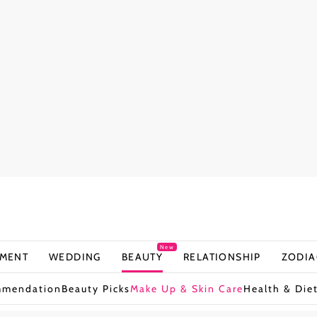
New
NMENT
WEDDING
BEAUTY
RELATIONSHIP
ZODIA
mmendation
Beauty Picks
Make Up & Skin Care
Health & Die