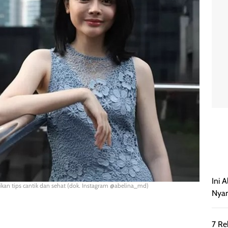
Ini 
gikan tips cantik dan sehat (dok. Instagram @abelina_md)
Nyam
7 Re