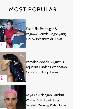
MOST POPULAR
Kisah Eks Pramugari &
Pegawai Pemda Bogor yang
Kini S2 Beasiswa di Rusia!
1
Ramalan Zodiak 8 Agustus:
Aquarius Hindari Perdebatan,
Capricorn Hidup Hemat
2
Gaya Gavi dengan Rambut
Warna Pink, Tepati Janji
Setelah Menang Piala Dunia