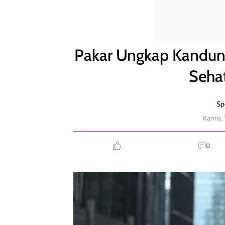
Pakar Ungkap Kandungan Skincare yang Bikin Kuli
Pakar Ungkap Kandung
Seha
Sp
Kamis,
0