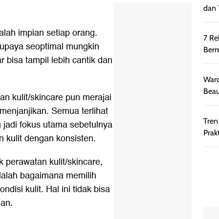
dan 
alah impian setiap orang.
7 Re
rupaya seoptimal mungkin
Berm
r bisa tampil lebih cantik dan
Ward
Beau
n kulit/skincare pun merajai
menjanjikan. Semua terlihat
Tren
 jadi fokus utama sebetulnya
Prakt
kulit dengan konsisten.
 perawatan kulit/skincare,
adalah bagaimana memilih
isi kulit. Hal ini tidak bisa
lan.