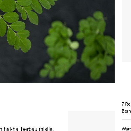
7 Re
Berm
n hal-hal berbau mistis.
Ward