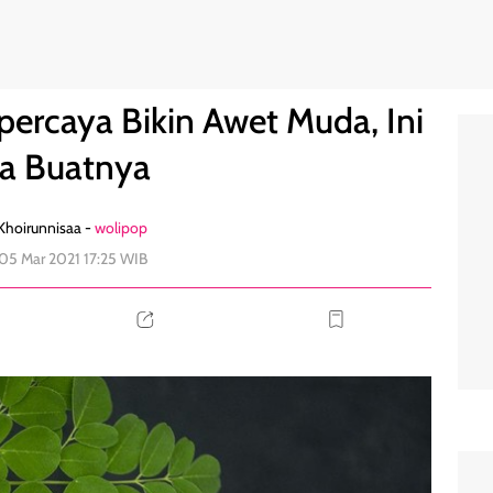
i Cara Buatnya
0
percaya Bikin Awet Muda, Ini
a Buatnya
Khoirunnisaa -
wolipop
 05 Mar 2021 17:25 WIB