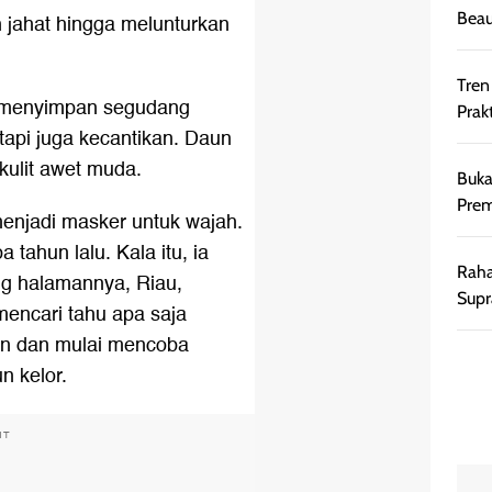
Beau
 jahat hingga melunturkan
Tren
ni menyimpan segudang
Prakt
tapi juga kecantikan. Daun
 kulit awet muda.
Buka
Prem
menjadi masker untuk wajah.
tahun lalu. Kala itu, ia
Raha
ng halamannya, Riau,
Supr
encari tahu apa saja
an dan mulai mencoba
 kelor.
NT