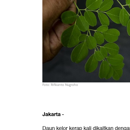
Foto: Rifkianto Nugroho
Jakarta
-
Daun kelor kerap kali dikaitkan denga