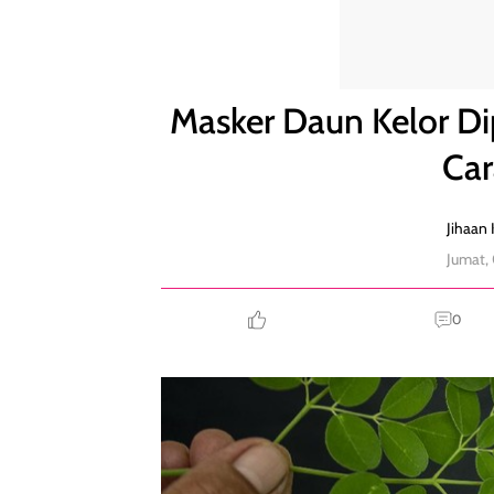
Masker Daun Kelor Dipercaya Bikin Awet Muda, In
Masker Daun Kelor Di
Car
Jihaan 
Jumat,
0