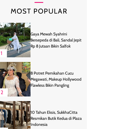
MOST POPULAR
Gaya Mewah Syahrini
Bersepeda di Bali, Sandal Jepit
Rp 8 Jutaan Bikin Salfok
1
8 Potret Pernikahan Cucu
Megawati, Makeup Hollywood
Flawless Bikin Pangling
2
10 Tahun Eksis, SukkhaCitta
Resmikan Butik Kedua di Plaza
Indonesia