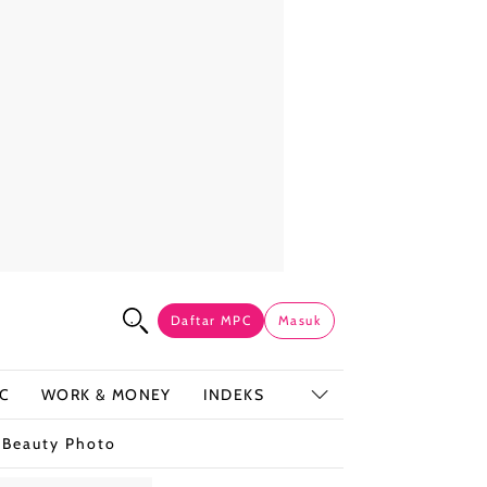
Daftar MPC
Masuk
C
WORK & MONEY
INDEKS
t
Beauty Photo