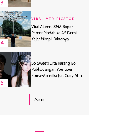
3
VIRAL VERIFICATOR
Viral Alumni SMA Bogor
Pamer Pindah ke AS Demi
Kejar Mimpi, Faktanya
4
Ternyata
So Sweet! Dita Karang Go
Public dengan YouTuber
Korea-Amerika Jun Curry Ahn
5
More