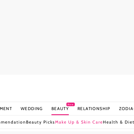
New
NMENT
WEDDING
BEAUTY
RELATIONSHIP
ZODIA
mmendation
Beauty Picks
Make Up & Skin Care
Health & Die