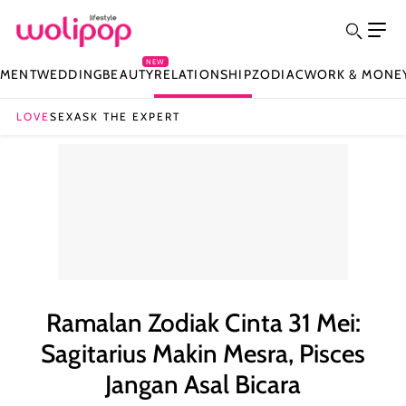
NEW
NMENT
WEDDING
BEAUTY
RELATIONSHIP
ZODIAC
WORK & MONE
LOVE
SEX
ASK THE EXPERT
Ramalan Zodiak Cinta 31 Mei:
Sagitarius Makin Mesra, Pisces
Jangan Asal Bicara