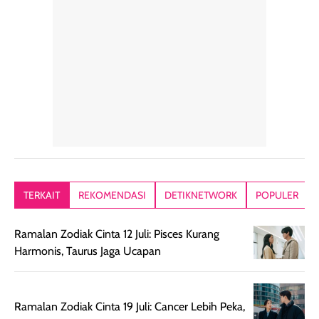
hari. Pengalaman
ringkas sehingga
ada efek
penggunaan yang
mudah disimpan
lembabnya ju
konsisten menjadi
di dalam pouch
karna kulit aku
alasan produk ini
atau dibawa saat
kering meront
tetap masuk
bepergian. Dari
Kalau dipakai
dalam rutinitas.
penggunaan
dibawah mak
Hair mist ini
pertama,
juga ga peelin
memiliki aroma
teksturnya terasa
jadi nyaman gi
yang lembut dan
ringan dan mudah
Packagingnya 
memberikan
diratakan di kulit.
plastik tutup ul
kesan rambut
Produk juga
mutul botolny
lebih segar
memberikan hasil
meruncing jadi
TERKAIT
REKOMENDASI
DETIKNETWORK
POPULER
setelah
akhir yang
pas buat nakar
digunakan.
nyaman tanpa
sunscreennya.
Ramalan Zodiak Cinta 12 Juli: Pisces Kurang
Wanginya tidak
terasa lengket
terus udah SP
Harmonis, Taurus Jaga Ucapan
terasa berlebihan
berlebihan. Varian
40 yang pasti
sehingga tetap
Bright Glow
cocok dipakai 
nyaman dipakai
memberikan efek
aktifitas outdo
Ramalan Zodiak Cinta 19 Juli: Cancer Lebih Peka,
untuk aktivitas
akhir yang
juga. baru