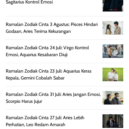
Sagitarius Kontrol Emosi
harian, baik
membuat kulit
pemakaaian 6
sebelum maupun
tampak lebih
bulan tapi ker
setelah
cerah, namun
bersihnya mu
beraktivitas di luar
hasilnya tetap
ku
Ramalan Zodiak Cinta 3 Agustus: Pisces Hindari
ruangan. Selain
dapat berbeda
Godaan, Aries Terima Kekurangan
memberikan
pada setiap jenis
aroma pada
kulit. Produk ini
Ramalan Zodiak Cinta 24 Juli: Virgo Kontrol
rambut, produk ini
mengandung
Emosi, Aquarius Kesabaran Diuji
juga membantu
Amino dan
rambut terasa
Vitamin C, serta
Ramalan Zodiak Cinta 23 Juli: Aquarius Keras
lebih halus dan
dilengkapi SPF 35
Kepala, Gemini Cobalah Sabar
mudah diatur
PA+++ untuk
setelah
membantu
diaplikasikan.
melindungi kulit
Ramalan Zodiak Cinta 31 Juli: Aries Jangan Emosi,
Kemasannya
dari paparan sinar
Scorpio Harus Jujur
praktis dengan
UV saat
botol spray yang
beraktivitas di
Ramalan Zodiak Cinta 27 Juli: Aries Lebih
mudah digunakan
siang hari.
Perhatian, Leo Redam Amarah
dan cukup ringkas
Meskipun begitu,