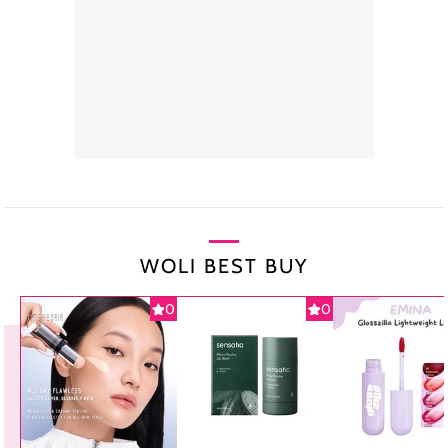
WOLI BEST BUY
0
0