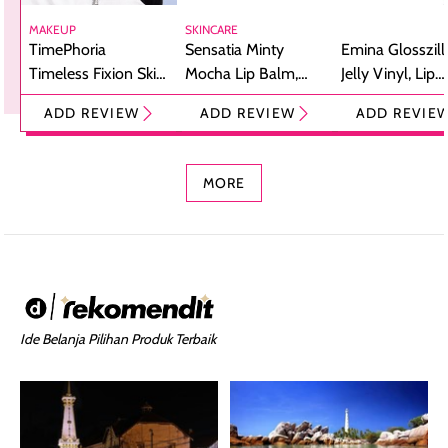
MAKEUP
SKINCARE
TimePhoria
Sensatia Minty
Emina Glosszill
Timeless Fixion Skin
Mocha Lip Balm,
Jelly Vinyl, Lip
Tint Stick,
Pelembap Bibir
Cream Glossy
ADD REVIEW
ADD REVIEW
ADD REVIE
Foundation dan
dengan Aroma
Ringan dengan 
Concealer 2-in-1
Cokelat
Bibir Plumpy
MORE
Ide Belanja Pilihan Produk Terbaik