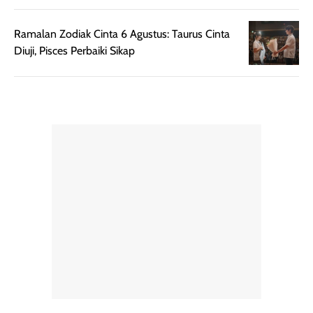
untuk dibawa saat
sunscreen tetap
bepergian.
perlu diaplikasikan
Ramalan Zodiak Cinta 6 Agustus: Taurus Cinta
Semprotan yang
ulang sesuai
Diuji, Pisces Perbaiki Sikap
dihasilkan juga
kebutuhan agar
merata sehingga
perlindungannya
memudahkan
tetap optimal.
pengaplikasian
Karena baru
tanpa membuat
pertama kali
rambut terasa
mencoba, review
berat. Perlu
ini berfokus pada
diingat bahwa
kesan awal
ketahanan aroma
penggunaan.
dapat berbeda
Penilaian
pada setiap orang,
mengenai
tergantung jenis
performa dalam
rambut, aktivitas,
jangka panjang,
dan kondisi
seperti
lingkungan.
kenyamanan