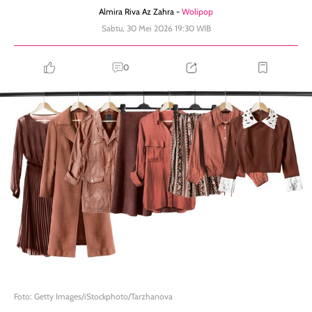
Almira Riva Az Zahra -
Wolipop
Sabtu, 30 Mei 2026 19:30 WIB
0
Foto: Getty Images/iStockphoto/Tarzhanova