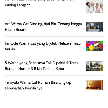
rambut terasa
Vitamin C, serta
Kuning Langsat
lebih halus dan
dilengkapi SPF 35
mudah diatur
PA+++ untuk
setelah
membantu
Arti Warna Cat Dinding, dari Biru Tenang hingga
diaplikasikan.
melindungi kulit
Hitam Berani
Kemasannya
dari paparan sinar
praktis dengan
UV saat
Ini Kode Warna Cat yang Dijuluki Netizen 'Hijau
botol spray yang
beraktivitas di
Miskin'
mudah digunakan
siang hari.
dan cukup ringkas
Meskipun begitu,
untuk dibawa saat
sunscreen tetap
5 Warna yang Sebaiknya Tak Dipakai di Teras
bepergian.
perlu diaplikasikan
Rumah, Nomor 3 Bikin Terlihat Kotor
Semprotan yang
ulang sesuai
dihasilkan juga
kebutuhan agar
Ternyata Warna Cat Rumah Bisa Ungkap
merata sehingga
perlindungannya
Kepribadian Pemiliknya
memudahkan
tetap optimal.
pengaplikasian
Karena baru
tanpa membuat
pertama kali