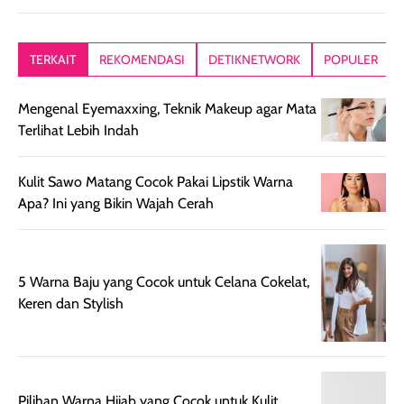
memberikan
diratakan di kulit.
plastik tutup ul
kesan rambut
Produk juga
mutul botolny
lebih segar
memberikan hasil
meruncing jadi
TERKAIT
REKOMENDASI
DETIKNETWORK
POPULER
setelah
akhir yang
pas buat nakar
digunakan.
nyaman tanpa
sunscreennya.
Mengenal Eyemaxxing, Teknik Makeup agar Mata
Wanginya tidak
terasa lengket
terus udah SP
Terlihat Lebih Indah
terasa berlebihan
berlebihan. Varian
40 yang pasti
sehingga tetap
Bright Glow
cocok dipakai 
nyaman dipakai
memberikan efek
aktifitas outdo
Kulit Sawo Matang Cocok Pakai Lipstik Warna
untuk aktivitas
akhir yang
juga. baru
Apa? Ini yang Bikin Wajah Cerah
harian, baik
membuat kulit
pemakaaian 6
sebelum maupun
tampak lebih
bulan tapi ker
setelah
cerah, namun
bersihnya mu
5 Warna Baju yang Cocok untuk Celana Cokelat,
beraktivitas di luar
hasilnya tetap
ku
Keren dan Stylish
ruangan. Selain
dapat berbeda
memberikan
pada setiap jenis
aroma pada
kulit. Produk ini
rambut, produk ini
mengandung
juga membantu
Amino dan
Pilihan Warna Hijab yang Cocok untuk Kulit