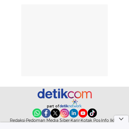
rambut terasa
mencoba, review
berat. Perlu
ini berfokus pada
diingat bahwa
kesan awal
ketahanan aroma
penggunaan.
dapat berbeda
Penilaian
pada setiap orang,
mengenai
tergantung jenis
performa dalam
rambut, aktivitas,
jangka panjang,
dan kondisi
seperti
lingkungan.
kenyamanan
Namun, dari
setelah
pengalaman
pemakaian rutin
penggunaan
atau
hingga repurchase
kecocokannya
beberapa kali,
pada berbagai
performanya
kondisi kulit,
part of
terasa cukup
masih
konsisten untuk
memerlukan
Redaksi
Pedoman Media Siber
Karir
Kotak Pos
Info Iklan
penggunaan
penggunaan lebih
Privacy Policy
Disclaimer