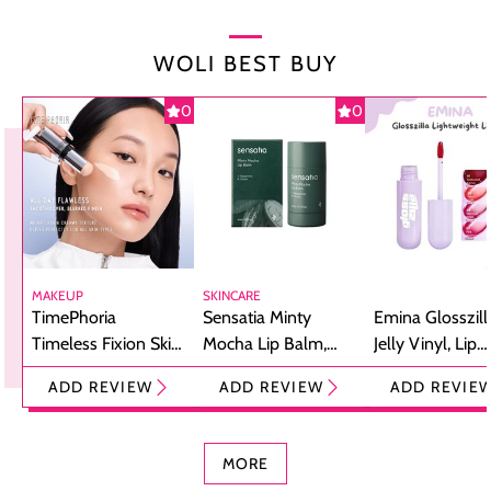
WOLI BEST BUY
0
0
MAKEUP
SKINCARE
TimePhoria
Sensatia Minty
Emina Glosszill
Timeless Fixion Skin
Mocha Lip Balm,
Jelly Vinyl, Lip
Tint Stick,
Pelembap Bibir
Cream Glossy
ADD REVIEW
ADD REVIEW
ADD REVIE
Foundation dan
dengan Aroma
Ringan dengan 
Concealer 2-in-1
Cokelat
Bibir Plumpy
MORE