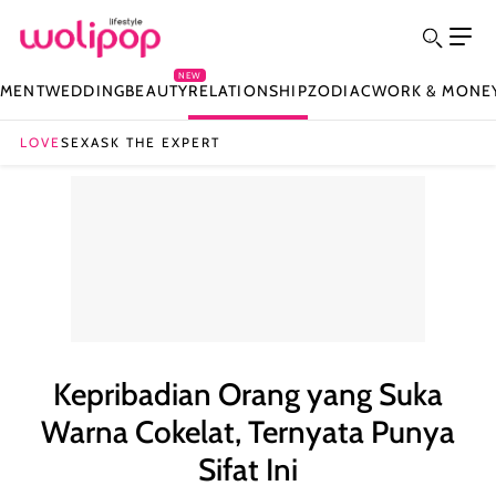
NEW
NMENT
WEDDING
BEAUTY
RELATIONSHIP
ZODIAC
WORK & MONE
LOVE
SEX
ASK THE EXPERT
Kepribadian Orang yang Suka
Warna Cokelat, Ternyata Punya
Sifat Ini