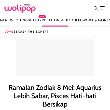
NEW
NMENT
WEDDING
BEAUTY
RELATIONSHIP
ZODIAC
WORK & MONE
LOVE
SEX
ASK THE EXPERT
Ramalan Zodiak 8 Mei: Aquarius
Lebih Sabar, Pisces Hati-hati
Bersikap