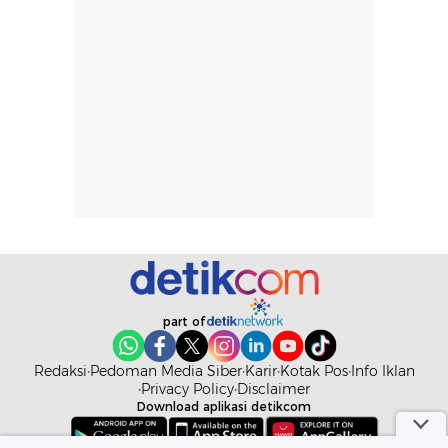
memudahkan
tetap optimal.
pengaplikasian
Karena baru
tanpa membuat
pertama kali
rambut terasa
mencoba, review
berat. Perlu
ini berfokus pada
diingat bahwa
kesan awal
ketahanan aroma
penggunaan.
dapat berbeda
Penilaian
pada setiap orang,
mengenai
tergantung jenis
performa dalam
rambut, aktivitas,
jangka panjang,
dan kondisi
seperti
lingkungan.
kenyamanan
Namun, dari
setelah
part of
pengalaman
pemakaian rutin
penggunaan
atau
Redaksi
Pedoman Media Siber
Karir
Kotak Pos
Info Iklan
hingga repurchase
kecocokannya
Privacy Policy
Disclaimer
Download aplikasi detikcom
beberapa kali,
pada berbagai
performanya
kondisi kulit,