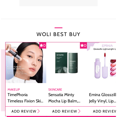
WOLI BEST BUY
0
0
MAKEUP
SKINCARE
TimePhoria
Sensatia Minty
Emina Glosszill
Timeless Fixion Skin
Mocha Lip Balm,
Jelly Vinyl, Lip
Tint Stick,
Pelembap Bibir
Cream Glossy
ADD REVIEW
ADD REVIEW
ADD REVIE
Foundation dan
dengan Aroma
Ringan dengan 