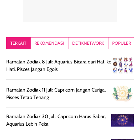
Hair mist ini
pertama,
juga ga peelin
memiliki aroma
teksturnya terasa
jadi nyaman gi
yang lembut dan
ringan dan mudah
Packagingnya 
memberikan
diratakan di kulit.
plastik tutup ul
kesan rambut
Produk juga
mutul botolny
lebih segar
memberikan hasil
meruncing jadi
TERKAIT
REKOMENDASI
DETIKNETWORK
POPULER
setelah
akhir yang
pas buat nakar
digunakan.
nyaman tanpa
sunscreennya.
Ramalan Zodiak 8 Juli: Aquarius Bicara dari Hati ke
Wanginya tidak
terasa lengket
terus udah SP
Hati, Pisces Jangan Egois
terasa berlebihan
berlebihan. Varian
40 yang pasti
sehingga tetap
Bright Glow
cocok dipakai 
nyaman dipakai
memberikan efek
aktifitas outdo
Ramalan Zodiak 11 Juli: Capricorn Jangan Curiga,
untuk aktivitas
akhir yang
juga. baru
Pisces Tetap Tenang
harian, baik
membuat kulit
pemakaaian 6
sebelum maupun
tampak lebih
bulan tapi ker
setelah
cerah, namun
bersihnya mu
Ramalan Zodiak 30 Juli: Capricorn Harus Sabar,
beraktivitas di luar
hasilnya tetap
ku
Aquarius Lebih Peka
ruangan. Selain
dapat berbeda
memberikan
pada setiap jenis