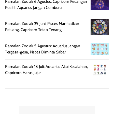
Ramalan Zodiak 6 Agustus: Capricorn Keuangan
aroma pada
kulit. Produk ini
Positif, Aquarius Jangan Cemburu
rambut, produk ini
mengandung
juga membantu
Amino dan
rambut terasa
Vitamin C, serta
Ramalan Zodiak 29 Juni: Pisces Manfaatkan
lebih halus dan
dilengkapi SPF 35
Peluang, Capricorn Tetap Tenang
mudah diatur
PA+++ untuk
setelah
membantu
Ramalan Zodiak 5 Agustus: Aquarius Jangan
diaplikasikan.
melindungi kulit
Tergesa-gesa, Pisces Diminta Sabar
Kemasannya
dari paparan sinar
praktis dengan
UV saat
botol spray yang
beraktivitas di
Ramalan Zodiak 18 Juli: Aquarius Akui Kesalahan,
mudah digunakan
siang hari.
Capricorn Harus Jujur
dan cukup ringkas
Meskipun begitu,
untuk dibawa saat
sunscreen tetap
bepergian.
perlu diaplikasikan
Semprotan yang
ulang sesuai
dihasilkan juga
kebutuhan agar
merata sehingga
perlindungannya