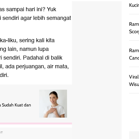
Kuci
s sampai hari ini? Yuk
i sendiri agar lebih semangat
Rama
Scor
-liku, sering kali kita
ng lain, namun lupa
Rama
sendiri. Padahal di balik
Canc
l, ada perjuangan, air mata,
iri.
Vira
Wisu
na Sudah Kuat dan
NT