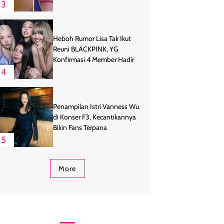
3
Heboh Rumor Lisa Tak Ikut
Reuni BLACKPINK, YG
Konfirmasi 4 Member Hadir
4
Penampilan Istri Vanness Wu
di Konser F3, Kecantikannya
Bikin Fans Terpana
5
More