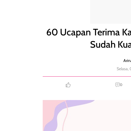
60 Ucapan Terima Kasih untuk Diri Sendiri karena 
60 Ucapan Terima Kas
Sudah Kua
Arin
Selasa,
0