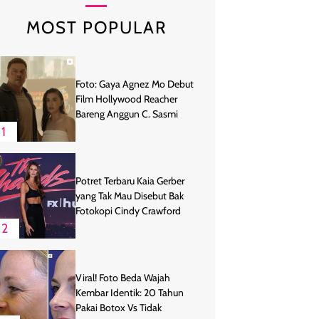
MOST POPULAR
Foto: Gaya Agnez Mo Debut
Film Hollywood Reacher
Bareng Anggun C. Sasmi
1
Potret Terbaru Kaia Gerber
yang Tak Mau Disebut Bak
Fotokopi Cindy Crawford
2
Viral! Foto Beda Wajah
Kembar Identik: 20 Tahun
Pakai Botox Vs Tidak