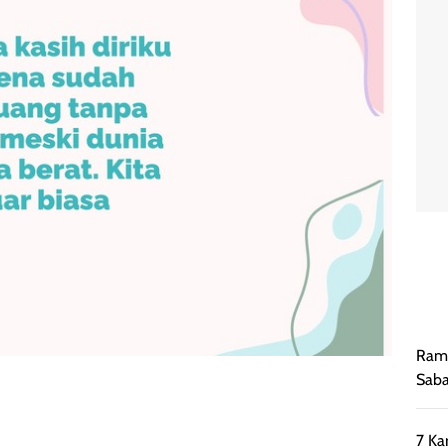
Rama
Saba
7 Ka