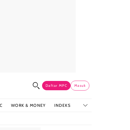
Daftar MPC
Masuk
C
WORK & MONEY
INDEKS