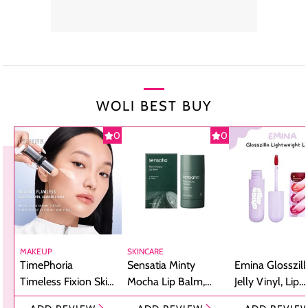
WOLI BEST BUY
0
0
MAKEUP
SKINCARE
TimePhoria
Sensatia Minty
Emina Glosszill
Timeless Fixion Skin
Mocha Lip Balm,
Jelly Vinyl, Lip
Tint Stick,
Pelembap Bibir
Cream Glossy