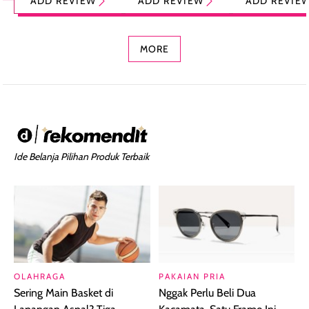
ADD REVIEW
ADD REVIEW
ADD REVIE
Foundation dan
dengan Aroma
Ringan dengan 
Concealer 2-in-1
Cokelat
Bibir Plumpy
MORE
Ide Belanja Pilihan Produk Terbaik
OLAHRAGA
PAKAIAN PRIA
Sering Main Basket di
Nggak Perlu Beli Dua