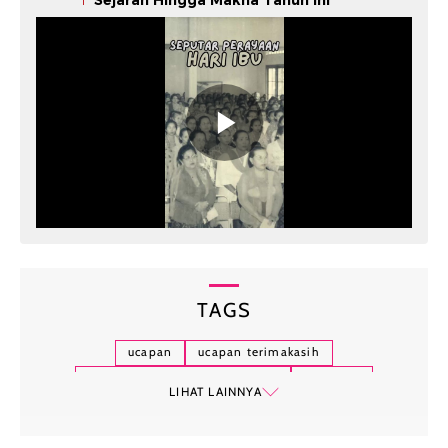
TAGS
ucapan
ucapan terimakasih
terima kasih untuk diri sendiri
self-love
LIHAT LAINNYA
terimakasih