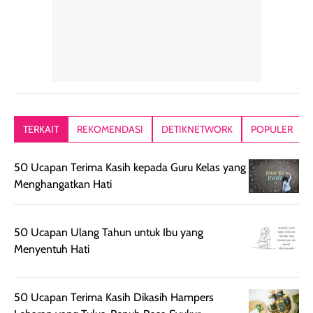
tetap masuk
bepergian. Dari
Kalau dipakai
dalam rutinitas.
penggunaan
dibawah mak
Hair mist ini
pertama,
juga ga peelin
memiliki aroma
teksturnya terasa
jadi nyaman gi
yang lembut dan
ringan dan mudah
Packagingnya 
memberikan
diratakan di kulit.
plastik tutup ul
kesan rambut
Produk juga
mutul botolny
lebih segar
memberikan hasil
meruncing jadi
TERKAIT
REKOMENDASI
DETIKNETWORK
POPULER
setelah
akhir yang
pas buat nakar
digunakan.
nyaman tanpa
sunscreennya.
50 Ucapan Terima Kasih kepada Guru Kelas yang
Wanginya tidak
terasa lengket
terus udah SP
Menghangatkan Hati
terasa berlebihan
berlebihan. Varian
40 yang pasti
sehingga tetap
Bright Glow
cocok dipakai 
nyaman dipakai
memberikan efek
aktifitas outdo
50 Ucapan Ulang Tahun untuk Ibu yang
untuk aktivitas
akhir yang
juga. baru
Menyentuh Hati
harian, baik
membuat kulit
pemakaaian 6
sebelum maupun
tampak lebih
bulan tapi ker
setelah
cerah, namun
bersihnya mu
50 Ucapan Terima Kasih Dikasih Hampers
beraktivitas di luar
hasilnya tetap
ku