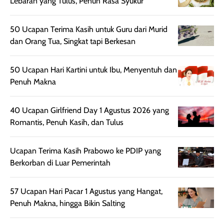
Lebaran yang Tulus, Penuh Rasa Syukur
ruangan. Selain
dapat berbeda
memberikan
pada setiap jenis
50 Ucapan Terima Kasih untuk Guru dari Murid
aroma pada
kulit. Produk ini
dan Orang Tua, Singkat tapi Berkesan
rambut, produk ini
mengandung
juga membantu
Amino dan
rambut terasa
Vitamin C, serta
50 Ucapan Hari Kartini untuk Ibu, Menyentuh dan
lebih halus dan
dilengkapi SPF 35
Penuh Makna
mudah diatur
PA+++ untuk
setelah
membantu
40 Ucapan Girlfriend Day 1 Agustus 2026 yang
diaplikasikan.
melindungi kulit
Romantis, Penuh Kasih, dan Tulus
Kemasannya
dari paparan sinar
praktis dengan
UV saat
Ucapan Terima Kasih Prabowo ke PDIP yang
botol spray yang
beraktivitas di
Berkorban di Luar Pemerintah
mudah digunakan
siang hari.
dan cukup ringkas
Meskipun begitu,
untuk dibawa saat
sunscreen tetap
57 Ucapan Hari Pacar 1 Agustus yang Hangat,
bepergian.
perlu diaplikasikan
Penuh Makna, hingga Bikin Salting
Semprotan yang
ulang sesuai
dihasilkan juga
kebutuhan agar