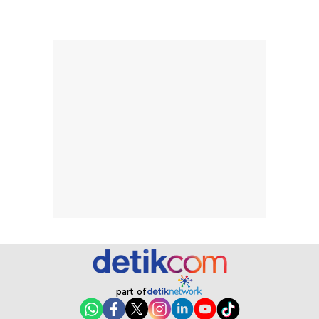
merata sehingga
perlindungannya
memudahkan
tetap optimal.
pengaplikasian
Karena baru
tanpa membuat
pertama kali
rambut terasa
mencoba, review
berat. Perlu
ini berfokus pada
diingat bahwa
kesan awal
ketahanan aroma
penggunaan.
dapat berbeda
Penilaian
pada setiap orang,
mengenai
tergantung jenis
performa dalam
rambut, aktivitas,
jangka panjang,
dan kondisi
seperti
lingkungan.
kenyamanan
Namun, dari
setelah
pengalaman
pemakaian rutin
penggunaan
atau
part of
hingga repurchase
kecocokannya