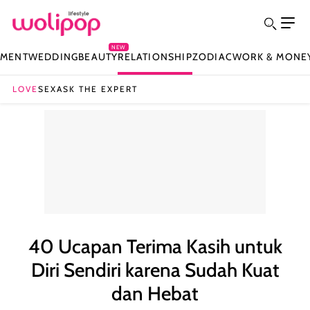
NEW
NMENT
WEDDING
BEAUTY
RELATIONSHIP
ZODIAC
WORK & MONE
LOVE
SEX
ASK THE EXPERT
40 Ucapan Terima Kasih untuk
Diri Sendiri karena Sudah Kuat
dan Hebat