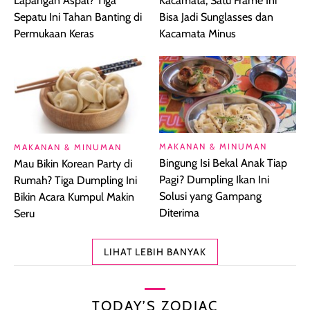
Lapangan Aspal? Tiga
Kacamata, Satu Frame Ini
Sepatu Ini Tahan Banting di
Bisa Jadi Sunglasses dan
Permukaan Keras
Kacamata Minus
MAKANAN & MINUMAN
MAKANAN & MINUMAN
Bingung Isi Bekal Anak Tiap
Mau Bikin Korean Party di
Pagi? Dumpling Ikan Ini
Rumah? Tiga Dumpling Ini
Solusi yang Gampang
Bikin Acara Kumpul Makin
Diterima
Seru
LIHAT LEBIH BANYAK
TODAY’S ZODIAC