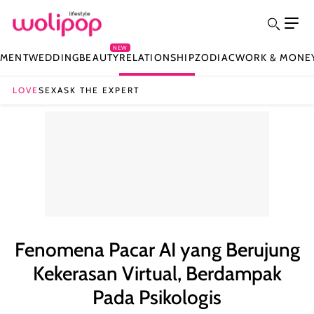
NEW
NMENT
WEDDING
BEAUTY
RELATIONSHIP
ZODIAC
WORK & MONE
LOVE
SEX
ASK THE EXPERT
Fenomena Pacar AI yang Berujung
Kekerasan Virtual, Berdampak
Pada Psikologis