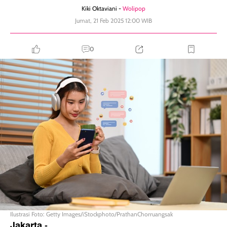
Kiki Oktaviani -
Wolipop
Jumat, 21 Feb 2025 12:00 WIB
0
Ilustrasi Foto: Getty Images/iStockphoto/PrathanChorruangsak
Jakarta
-