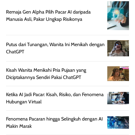
Wanginya tidak
terasa lengket
terus udah SP
Remaja Gen Alpha Pilih Pacar AI daripada
terasa berlebihan
berlebihan. Varian
40 yang pasti
Manusia Asli, Pakar Ungkap Risikonya
sehingga tetap
Bright Glow
cocok dipakai 
nyaman dipakai
memberikan efek
aktifitas outdo
untuk aktivitas
akhir yang
juga. baru
harian, baik
membuat kulit
pemakaaian 6
Putus dari Tunangan, Wanita Ini Menikah dengan
sebelum maupun
tampak lebih
bulan tapi ker
ChatGPT
setelah
cerah, namun
bersihnya mu
beraktivitas di luar
hasilnya tetap
ku
Kisah Wanita Menikahi Pria Pujaan yang
ruangan. Selain
dapat berbeda
Diciptakannya Sendiri Pakai ChatGPT
memberikan
pada setiap jenis
aroma pada
kulit. Produk ini
rambut, produk ini
mengandung
Ketika AI Jadi Pacar: Kisah, Risiko, dan Fenomena
juga membantu
Amino dan
Hubungan Virtual
rambut terasa
Vitamin C, serta
lebih halus dan
dilengkapi SPF 35
Fenomena Pacaran hingga Selingkuh dengan AI
mudah diatur
PA+++ untuk
Makin Marak
setelah
membantu