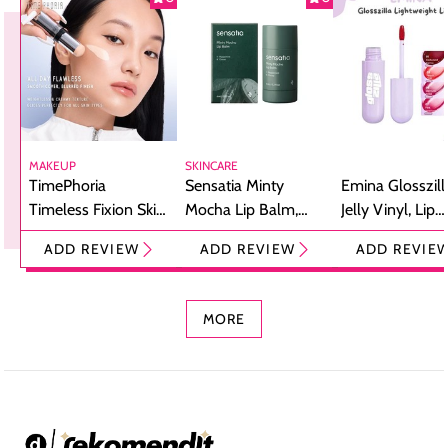
MAKEUP
SKINCARE
TimePhoria
Sensatia Minty
Emina Glosszill
Timeless Fixion Skin
Mocha Lip Balm,
Jelly Vinyl, Lip
Tint Stick,
Pelembap Bibir
Cream Glossy
ADD REVIEW
ADD REVIEW
ADD REVIE
Foundation dan
dengan Aroma
Ringan dengan 
Concealer 2-in-1
Cokelat
Bibir Plumpy
MORE