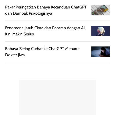
diaplikasikan.
melindungi kulit
Pakar Peringatkan Bahaya Kecanduan ChatGPT
Kemasannya
dari paparan sinar
dan Dampak Psikologisnya
praktis dengan
UV saat
botol spray yang
beraktivitas di
mudah digunakan
siang hari.
Fenomena Jatuh Cinta dan Pacaran dengan AI,
dan cukup ringkas
Meskipun begitu,
Kini Makin Serius
untuk dibawa saat
sunscreen tetap
bepergian.
perlu diaplikasikan
Bahaya Sering Curhat ke ChatGPT Menurut
Semprotan yang
ulang sesuai
Dokter Jiwa
dihasilkan juga
kebutuhan agar
merata sehingga
perlindungannya
memudahkan
tetap optimal.
pengaplikasian
Karena baru
tanpa membuat
pertama kali
rambut terasa
mencoba, review
berat. Perlu
ini berfokus pada
diingat bahwa
kesan awal
ketahanan aroma
penggunaan.
dapat berbeda
Penilaian