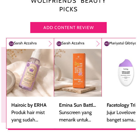
WOLIFRIENDS’ BEAUTY
PICKS
ADD CONTENT REVIEW
Sarah Azzahra
Sarah Azzahra
Mariyatul Qibtiy
Hairoic by ERHA
Emina Sun Battle
Facetology Tri
Produk hair mist
SPF 35 PA+++
Sunscreen yang
Care Sunscree
Jujur Lovelove
yang sudah
Bright Glow Fun
menarik untuk
SPF 40 PA+++
banget sama
beberapa kali
Size
dicoba, terutama
sunscreen iniii..
dibeli ulang
bagi yang mencari
suka sama