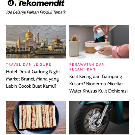
Ide Belanja Pilihan Produk Terbaik
TRAVEL DAN LEISURE
PERAWATAN DAN
KECANTIKAN
Hotel Dekat Gadong Night
Kulit Kering dan Gampang
Market Brunei, Mana yang
Kusam? Bioderma Micellar
Lebih Cocok Buat Kamu?
Water Khusus Kulit Dehidrasi