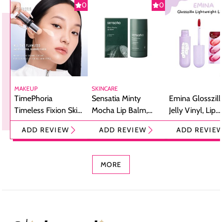
0
0
MAKEUP
SKINCARE
TimePhoria
Sensatia Minty
Emina Glosszill
Timeless Fixion Skin
Mocha Lip Balm,
Jelly Vinyl, Lip
Tint Stick,
Pelembap Bibir
Cream Glossy
ADD REVIEW
ADD REVIEW
ADD REVIE
Foundation dan
dengan Aroma
Ringan dengan 
Concealer 2-in-1
Cokelat
Bibir Plumpy
MORE