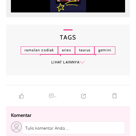
TAGS
ramalan zodiak
aries
taurus
gemini
zodiak
zodiak hari ini
LIHAT LAINNYA
...
Komentar
Tulis komentar Anda....