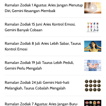
digunakan.
nyaman tanpa
sunscreennya.
Ramalan Zodiak 1 Agustus: Aries Jangan Menutup
Wanginya tidak
terasa lengket
terus udah SP
Diri, Gemini Keuangan Membaik
terasa berlebihan
berlebihan. Varian
40 yang pasti
sehingga tetap
Bright Glow
cocok dipakai 
nyaman dipakai
memberikan efek
aktifitas outdo
Ramalan Zodiak 15 Juni: Aries Kontrol Emosi,
untuk aktivitas
akhir yang
juga. baru
Gemini Banyak Cobaan
harian, baik
membuat kulit
pemakaaian 6
sebelum maupun
tampak lebih
bulan tapi ker
Ramalan Zodiak 8 Juli: Aries Lebih Sabar, Taurus
setelah
cerah, namun
bersihnya mu
Kontrol Emosi
beraktivitas di luar
hasilnya tetap
ku
ruangan. Selain
dapat berbeda
Ramalan Zodiak 19 Juli: Taurus Lebih Peduli,
memberikan
pada setiap jenis
Gemini Perlu Mengalah
aroma pada
kulit. Produk ini
rambut, produk ini
mengandung
juga membantu
Amino dan
Ramalan Zodiak 24 Juli: Gemini Hati-hati
rambut terasa
Vitamin C, serta
Melangkah, Taurus Cobalah Mengalah
lebih halus dan
dilengkapi SPF 35
mudah diatur
PA+++ untuk
setelah
membantu
Ramalan Zodiak 7 Agustus: Aries Jangan Buru-