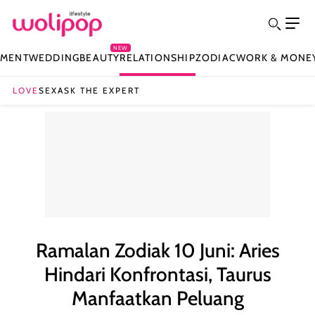
NEW
NMENT
WEDDING
BEAUTY
RELATIONSHIP
ZODIAC
WORK & MONE
LOVE
SEX
ASK THE EXPERT
Ramalan Zodiak 10 Juni: Aries
Hindari Konfrontasi, Taurus
Manfaatkan Peluang