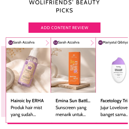
WOLIFRIENDS’ BEAUTY
PICKS
ADD CONTENT REVIEW
Sarah Azzahra
Sarah Azzahra
Mariyatul Qibtiy
Hairoic by ERHA
Emina Sun Battle
Facetology Tri
Produk hair mist
SPF 35 PA+++
Sunscreen yang
Care Sunscree
Jujur Lovelove
yang sudah
Bright Glow Fun
menarik untuk
SPF 40 PA+++
banget sama
beberapa kali
Size
dicoba, terutama
sunscreen iniii..
dibeli ulang
bagi yang mencari
suka sama