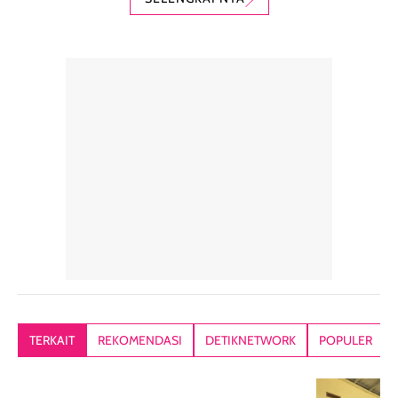
digunakan sebagai
harian dalam
milky lotion,
pelengkap
ukuran yang lebih
gampang
perawatan
praktis.
diratakan, ada
rambut sehari-
Kemasannya
sensai dinginy
hari. Pengalaman
ringkas sehingga
ada efek
penggunaan yang
mudah disimpan
lembabnya ju
konsisten menjadi
di dalam pouch
karna kulit aku
alasan produk ini
atau dibawa saat
kering meront
tetap masuk
bepergian. Dari
Kalau dipakai
dalam rutinitas.
penggunaan
dibawah mak
Hair mist ini
pertama,
juga ga peelin
memiliki aroma
teksturnya terasa
jadi nyaman gi
yang lembut dan
ringan dan mudah
Packagingnya 
memberikan
diratakan di kulit.
plastik tutup ul
kesan rambut
Produk juga
mutul botolny
lebih segar
memberikan hasil
meruncing jadi
TERKAIT
REKOMENDASI
DETIKNETWORK
POPULER
setelah
akhir yang
pas buat nakar
digunakan.
nyaman tanpa
sunscreennya.
Wanginya tidak
terasa lengket
terus udah SP