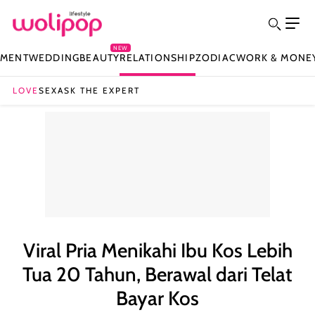
NEW
NMENT
WEDDING
BEAUTY
RELATIONSHIP
ZODIAC
WORK & MONE
LOVE
SEX
ASK THE EXPERT
Viral Pria Menikahi Ibu Kos Lebih
Tua 20 Tahun, Berawal dari Telat
Bayar Kos