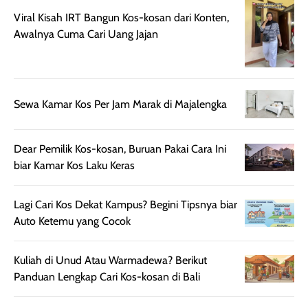
terasa berlebihan
berlebihan. Varian
40 yang pasti
Viral Kisah IRT Bangun Kos-kosan dari Konten,
sehingga tetap
Bright Glow
cocok dipakai 
Awalnya Cuma Cari Uang Jajan
nyaman dipakai
memberikan efek
aktifitas outdo
untuk aktivitas
akhir yang
juga. baru
harian, baik
membuat kulit
pemakaaian 6
sebelum maupun
tampak lebih
bulan tapi ker
Sewa Kamar Kos Per Jam Marak di Majalengka
setelah
cerah, namun
bersihnya mu
beraktivitas di luar
hasilnya tetap
ku
ruangan. Selain
dapat berbeda
Dear Pemilik Kos-kosan, Buruan Pakai Cara Ini
memberikan
pada setiap jenis
biar Kamar Kos Laku Keras
aroma pada
kulit. Produk ini
rambut, produk ini
mengandung
Lagi Cari Kos Dekat Kampus? Begini Tipsnya biar
juga membantu
Amino dan
Auto Ketemu yang Cocok
rambut terasa
Vitamin C, serta
lebih halus dan
dilengkapi SPF 35
Kuliah di Unud Atau Warmadewa? Berikut
mudah diatur
PA+++ untuk
Panduan Lengkap Cari Kos-kosan di Bali
setelah
membantu
diaplikasikan.
melindungi kulit