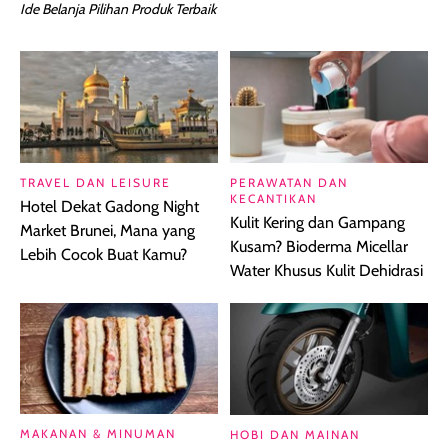
Ide Belanja Pilihan Produk Terbaik
TRAVEL DAN LEISURE
PERAWATAN DAN
KECANTIKAN
Hotel Dekat Gadong Night
Kulit Kering dan Gampang
Market Brunei, Mana yang
Kusam? Bioderma Micellar
Lebih Cocok Buat Kamu?
Water Khusus Kulit Dehidrasi
MAKANAN & MINUMAN
HOBI DAN MAINAN