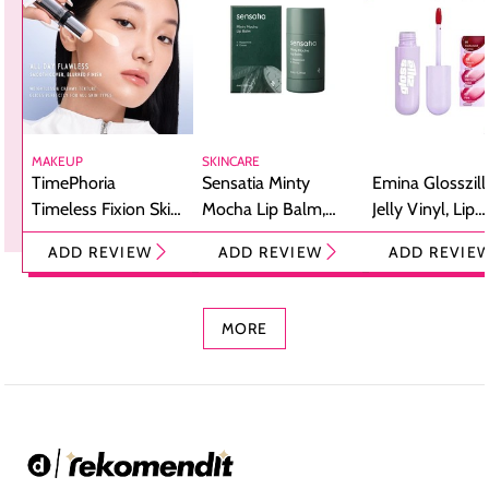
MAKEUP
SKINCARE
TimePhoria
Sensatia Minty
Emina Glosszill
Timeless Fixion Skin
Mocha Lip Balm,
Jelly Vinyl, Lip
Tint Stick,
Pelembap Bibir
Cream Glossy
ADD REVIEW
ADD REVIEW
ADD REVIE
Foundation dan
dengan Aroma
Ringan dengan 
Concealer 2-in-1
Cokelat
Bibir Plumpy
MORE