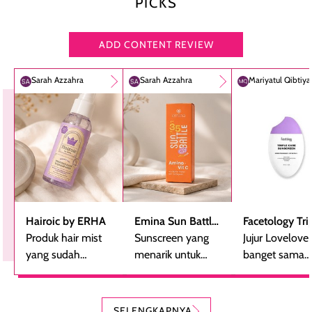
PICKS
ADD CONTENT REVIEW
Sarah Azzahra
Sarah Azzahra
Mariyatul Qibtiy
Hairoic by ERHA
Emina Sun Battle
Facetology Tri
Produk hair mist
SPF 35 PA+++
Sunscreen yang
Care Sunscree
Jujur Lovelove
yang sudah
Bright Glow Fun
menarik untuk
SPF 40 PA+++
banget sama
beberapa kali
Size
dicoba, terutama
sunscreen iniii..
dibeli ulang
bagi yang mencari
suka sama
karena nyaman
perlindungan
teksturnya yg
SELENGKAPNYA