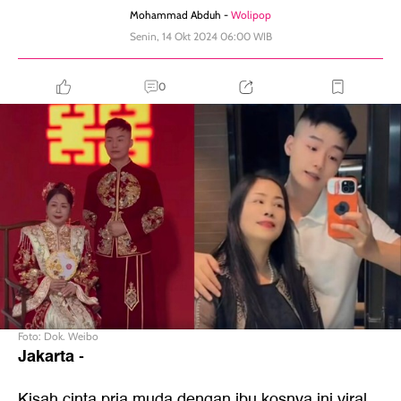
Mohammad Abduh -
Wolipop
Senin, 14 Okt 2024 06:00 WIB
0
Foto: Dok. Weibo
Jakarta
-
Kisah cinta pria muda dengan ibu kosnya ini viral