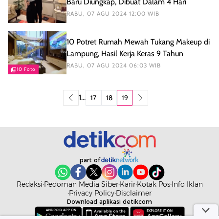
Baru Diungkap, Dibuat Dalam 4 Hari
RABU, 07 AGU 2024 12:00 WIB
10 Potret Rumah Mewah Tukang Makeup di
Lampung, Hasil Kerja Keras 9 Tahun
RABU, 07 AGU 2024 06:03 WIB
10 Foto
1
...
17
18
19
part of
Redaksi
Pedoman Media Siber
Karir
Kotak Pos
Info Iklan
Privacy Policy
Disclaimer
Download aplikasi detikcom