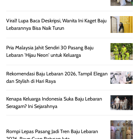
mudah diatur
PA+++ untuk
setelah
membantu
diaplikasikan.
melindungi kulit
Viral! Lupa Baca Deskripsi, Wanita Ini Kaget Baju
Kemasannya
dari paparan sinar
Lebarannya Bisa Naik Turun
praktis dengan
UV saat
botol spray yang
beraktivitas di
Pria Malaysia Jahit Sendiri 30 Pasang Baju
mudah digunakan
siang hari.
Lebaran 'Hijau Neon' untuk Keluarga
dan cukup ringkas
Meskipun begitu,
untuk dibawa saat
sunscreen tetap
bepergian.
perlu diaplikasikan
Rekomendasi Baju Lebaran 2026, Tampil Elegan
Semprotan yang
ulang sesuai
dan Stylish di Hari Raya
dihasilkan juga
kebutuhan agar
merata sehingga
perlindungannya
Kenapa Keluarga Indonesia Suka Baju Lebaran
memudahkan
tetap optimal.
Seragam? Ini Sejarahnya
pengaplikasian
Karena baru
tanpa membuat
pertama kali
rambut terasa
mencoba, review
berat. Perlu
ini berfokus pada
Rompi Lepas Pasang Jadi Tren Baju Lebaran
diingat bahwa
kesan awal
2026, Raup Cuan Ratusan Juta