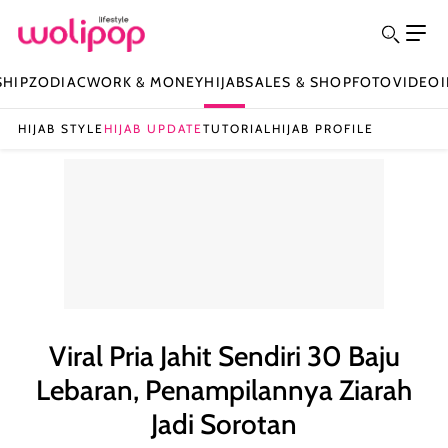
SHIP
ZODIAC
WORK & MONEY
HIJAB
SALES & SHOP
FOTO
VIDEO
HIJAB STYLE
HIJAB UPDATE
TUTORIAL
HIJAB PROFILE
Viral Pria Jahit Sendiri 30 Baju
Lebaran, Penampilannya Ziarah
Jadi Sorotan