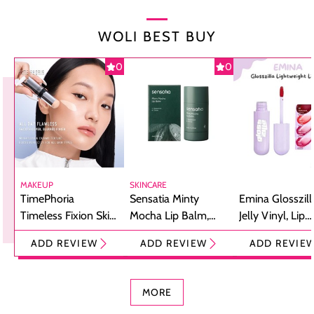
WOLI BEST BUY
0
0
MAKEUP
SKINCARE
TimePhoria
Sensatia Minty
Emina Glosszill
Timeless Fixion Skin
Mocha Lip Balm,
Jelly Vinyl, Lip
Tint Stick,
Pelembap Bibir
Cream Glossy
ADD REVIEW
ADD REVIEW
ADD REVIE
Foundation dan
dengan Aroma
Ringan dengan 
Concealer 2-in-1
Cokelat
Bibir Plumpy
MORE