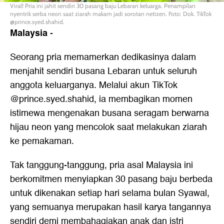
Viral! Pria ini jahit sendiri 30 pasang baju Lebaran keluarga. Penampilan
nyentrik serba neon saat ziarah makam jadi sorotan netizen. Foto: Dok. TikTok
@prince.syed.shahid.
Malaysia
-
Seorang pria memamerkan dedikasinya dalam
menjahit sendiri busana Lebaran untuk seluruh
anggota keluarganya. Melalui akun TikTok
@prince.syed.shahid, ia membagikan momen
istimewa mengenakan busana seragam berwarna
hijau neon yang mencolok saat melakukan ziarah
ke pemakaman.
Tak tanggung-tanggung, pria asal Malaysia ini
berkomitmen menyiapkan 30 pasang baju berbeda
untuk dikenakan setiap hari selama bulan Syawal,
yang semuanya merupakan hasil karya tangannya
sendiri demi membahagiakan anak dan istri