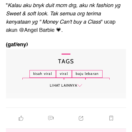
"
Kalau aku bnyk duit mcm drg, aku nk fashion yg
Sweet & soft look. Tak semua org terima
kenyataan yg " Money Can't buy a Class
" ucap
akun @Angel Barbie 💗.
(gaf/eny)
TAGS
kisah viral
viral
baju lebaran
baju lebaran 2026
lebaran
malaysia
LIHAT LAINNYA
1