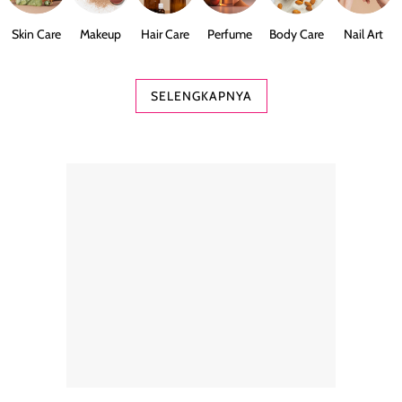
Skin Care
Makeup
Hair Care
Perfume
Body Care
Nail Art
SELENGKAPNYA