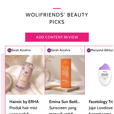
WOLIFRIENDS’ BEAUTY
PICKS
ADD CONTENT REVIEW
Sarah Azzahra
Sarah Azzahra
Mariyatul Qibtiy
Hairoic by ERHA
Emina Sun Battle
Facetology Tri
Produk hair mist
SPF 35 PA+++
Sunscreen yang
Care Sunscree
Jujur Lovelove
yang sudah
Bright Glow Fun
menarik untuk
SPF 40 PA+++
banget sama