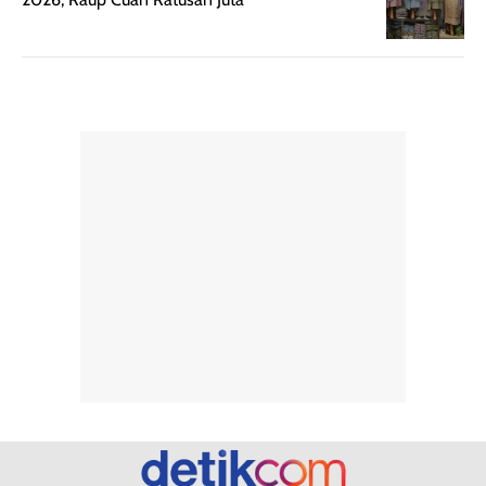
ketahanan aroma
penggunaan.
dapat berbeda
Penilaian
pada setiap orang,
mengenai
tergantung jenis
performa dalam
rambut, aktivitas,
jangka panjang,
dan kondisi
seperti
lingkungan.
kenyamanan
Namun, dari
setelah
pengalaman
pemakaian rutin
penggunaan
atau
hingga repurchase
kecocokannya
beberapa kali,
pada berbagai
performanya
kondisi kulit,
terasa cukup
masih
konsisten untuk
memerlukan
penggunaan
penggunaan lebih
sehari-hari.
lanjut.