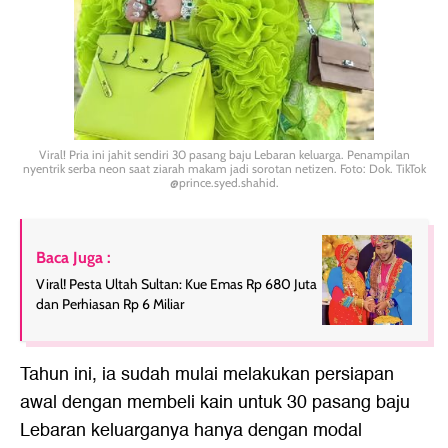
Viral! Pria ini jahit sendiri 30 pasang baju Lebaran keluarga. Penampilan
nyentrik serba neon saat ziarah makam jadi sorotan netizen. Foto: Dok. TikTok
@prince.syed.shahid.
Baca Juga :
Viral! Pesta Ultah Sultan: Kue Emas Rp 680 Juta
dan Perhiasan Rp 6 Miliar
Tahun ini, ia sudah mulai melakukan persiapan
awal dengan membeli kain untuk 30 pasang baju
Lebaran keluarganya hanya dengan modal