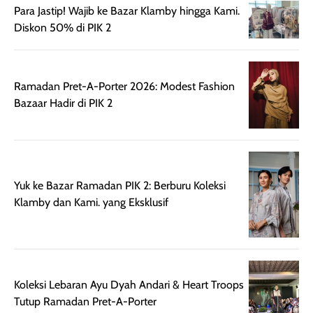
Para Jastip! Wajib ke Bazar Klamby hingga Kami.
Wanginya tidak
terasa lengket
terus udah SP
Diskon 50% di PIK 2
terasa berlebihan
berlebihan. Varian
40 yang pasti
sehingga tetap
Bright Glow
cocok dipakai 
nyaman dipakai
memberikan efek
aktifitas outdo
untuk aktivitas
akhir yang
juga. baru
Ramadan Pret-A-Porter 2026: Modest Fashion
harian, baik
membuat kulit
pemakaaian 6
Bazaar Hadir di PIK 2
sebelum maupun
tampak lebih
bulan tapi ker
setelah
cerah, namun
bersihnya mu
beraktivitas di luar
hasilnya tetap
ku
ruangan. Selain
dapat berbeda
memberikan
pada setiap jenis
Yuk ke Bazar Ramadan PIK 2: Berburu Koleksi
aroma pada
kulit. Produk ini
Klamby dan Kami. yang Eksklusif
rambut, produk ini
mengandung
juga membantu
Amino dan
rambut terasa
Vitamin C, serta
lebih halus dan
dilengkapi SPF 35
mudah diatur
PA+++ untuk
Koleksi Lebaran Ayu Dyah Andari & Heart Troops
setelah
membantu
Tutup Ramadan Pret-A-Porter