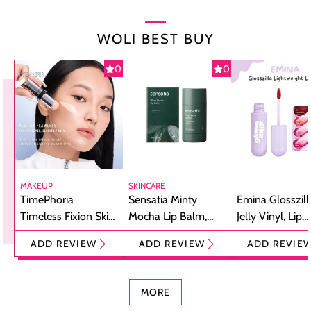
WOLI BEST BUY
0
0
MAKEUP
SKINCARE
TimePhoria
Sensatia Minty
Emina Glosszill
Timeless Fixion Skin
Mocha Lip Balm,
Jelly Vinyl, Lip
Tint Stick,
Pelembap Bibir
Cream Glossy
ADD REVIEW
ADD REVIEW
ADD REVIE
Foundation dan
dengan Aroma
Ringan dengan 
Concealer 2-in-1
Cokelat
Bibir Plumpy
MORE