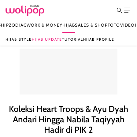
SHIP
ZODIAC
WORK & MONEY
HIJAB
SALES & SHOP
FOTO
VIDEO
HIJAB STYLE
HIJAB UPDATE
TUTORIAL
HIJAB PROFILE
Koleksi Heart Troops & Ayu Dyah
Andari Hingga Nabila Taqiyyah
Hadir di PIK 2