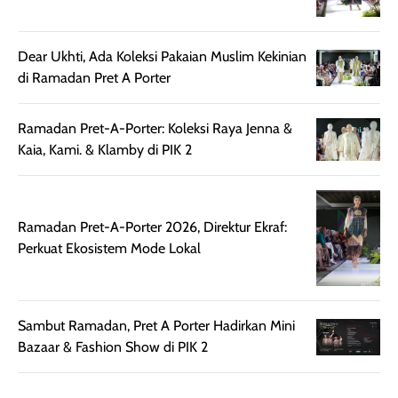
diaplikasikan.
melindungi kulit
Kemasannya
dari paparan sinar
praktis dengan
UV saat
Dear Ukhti, Ada Koleksi Pakaian Muslim Kekinian
botol spray yang
beraktivitas di
di Ramadan Pret A Porter
mudah digunakan
siang hari.
dan cukup ringkas
Meskipun begitu,
Ramadan Pret-A-Porter: Koleksi Raya Jenna &
untuk dibawa saat
sunscreen tetap
Kaia, Kami. & Klamby di PIK 2
bepergian.
perlu diaplikasikan
Semprotan yang
ulang sesuai
dihasilkan juga
kebutuhan agar
merata sehingga
perlindungannya
Ramadan Pret-A-Porter 2026, Direktur Ekraf:
memudahkan
tetap optimal.
Perkuat Ekosistem Mode Lokal
pengaplikasian
Karena baru
tanpa membuat
pertama kali
rambut terasa
mencoba, review
berat. Perlu
ini berfokus pada
Sambut Ramadan, Pret A Porter Hadirkan Mini
diingat bahwa
kesan awal
Bazaar & Fashion Show di PIK 2
ketahanan aroma
penggunaan.
dapat berbeda
Penilaian