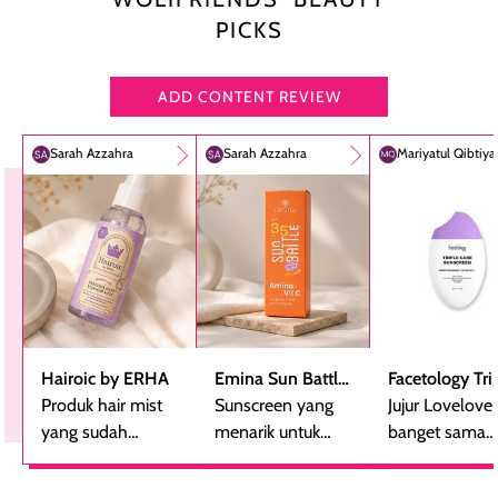
PICKS
ADD CONTENT REVIEW
Sarah Azzahra
Sarah Azzahra
Mariyatul Qibtiy
Hairoic by ERHA
Emina Sun Battle
Facetology Tri
Produk hair mist
SPF 35 PA+++
Sunscreen yang
Care Sunscree
Jujur Lovelove
yang sudah
Bright Glow Fun
menarik untuk
SPF 40 PA+++
banget sama
beberapa kali
Size
dicoba, terutama
sunscreen iniii..
dibeli ulang
bagi yang mencari
suka sama