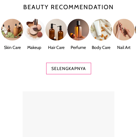
BEAUTY RECOMMENDATION
Skin Care
Makeup
Hair Care
Perfume
Body Care
Nail Art
SELENGKAPNYA