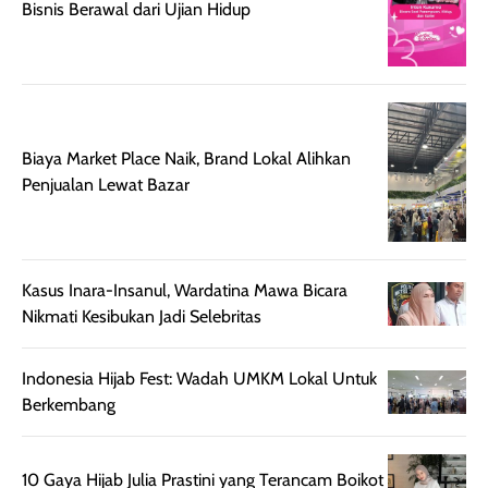
Bisnis Berawal dari Ujian Hidup
Meski harganya
point lainnya,
cukup tinggi,
produk ini juga
kualitasnya
minim oksidasi
sepadan. Bedak
jadi warnanya
ini cocok untuk
tetap stabil
kamu yang
setelah beber
Biaya Market Place Naik, Brand Lokal Alihkan
menginginkan
jam dipakai.
Penjualan Lewat Bazar
tampilan flawless,
Shade Carame
ringan, dan
juga pas di kuli
berkelas —
bikin complex
sempurna untuk
terlihat hangat
Kasus Inara-Insanul, Wardatina Mawa Bicara
daily look
dan natural. Kalau
Nikmati Kesibukan Jadi Selebritas
maupun acara
kamu suka
spesial.
makeup yang
Indonesia Hijab Fest: Wadah UMKM Lokal Untuk
ringan dengan
Berkembang
hasil natural,
menurutku E
Skin Tint ini wa
10 Gaya Hijab Julia Prastini yang Terancam Boikot
banget dicoba.