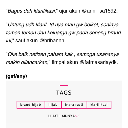
"
Bagus deh klarifikasi
," ujar akun @anni_sa1592.
"
Untung udh klarif, td nya mau gw boikot, soalnya
temen temen dan keluarga gw pada seneng brand
ini
," saut akun @hrlhannn.
"
Oke baik netizen paham kak , semoga usahanya
makin dilancarkan
," timpal akun @fatmasariaydk.
(gaf/eny)
TAGS
brand hijab
hijab
inara rusli
klarifikasi
kerja sama
LIHAT LAINNYA