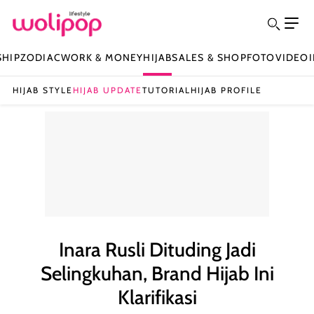
SHIP
ZODIAC
WORK & MONEY
HIJAB
SALES & SHOP
FOTO
VIDEO
HIJAB STYLE
HIJAB UPDATE
TUTORIAL
HIJAB PROFILE
Inara Rusli Dituding Jadi
Selingkuhan, Brand Hijab Ini
Klarifikasi