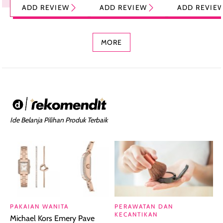
ADD REVIEW
ADD REVIEW
ADD REVIE
Foundation dan
dengan Aroma
Ringan dengan 
Concealer 2-in-1
Cokelat
Bibir Plumpy
MORE
Ide Belanja Pilihan Produk Terbaik
PAKAIAN WANITA
PERAWATAN DAN
KECANTIKAN
Michael Kors Emery Pave