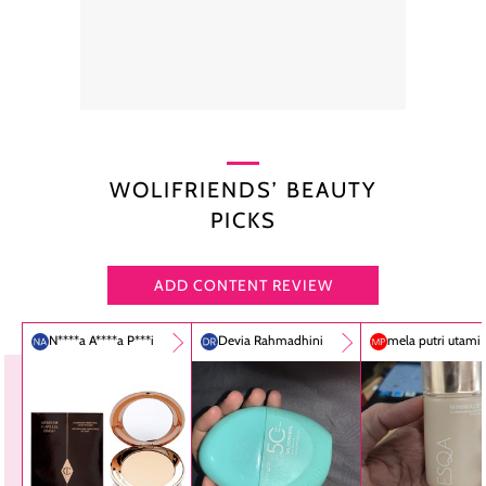
WOLIFRIENDS’ BEAUTY
PICKS
ADD CONTENT REVIEW
N****a A****a P***i
Devia Rahmadhini
mela putri utami