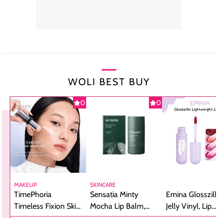
WOLI BEST BUY
0
0
MAKEUP
SKINCARE
TimePhoria
Sensatia Minty
Emina Glosszill
Timeless Fixion Skin
Mocha Lip Balm,
Jelly Vinyl, Lip
Tint Stick,
Pelembap Bibir
Cream Glossy