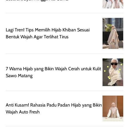
mudah digunakan
siang hari.
dan cukup ringkas
Meskipun begitu,
untuk dibawa saat
sunscreen tetap
bepergian.
perlu diaplikasikan
Lagi Tren! Tips Memilih Hijab Khiban Sesuai
Semprotan yang
ulang sesuai
Bentuk Wajah Agar Terlihat Tirus
dihasilkan juga
kebutuhan agar
merata sehingga
perlindungannya
memudahkan
tetap optimal.
pengaplikasian
Karena baru
tanpa membuat
pertama kali
7 Warna Hijab yang Bikin Wajah Cerah untuk Kulit
rambut terasa
mencoba, review
Sawo Matang
berat. Perlu
ini berfokus pada
diingat bahwa
kesan awal
ketahanan aroma
penggunaan.
dapat berbeda
Penilaian
Anti Kusam! Rahasia Padu Padan Hijab yang Bikin
pada setiap orang,
mengenai
Wajah Auto Fresh
tergantung jenis
performa dalam
rambut, aktivitas,
jangka panjang,
dan kondisi
seperti