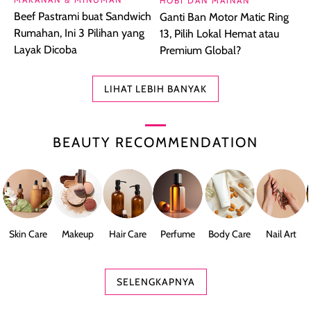
HOBI DAN MAINAN
Beef Pastrami buat Sandwich
Ganti Ban Motor Matic Ring
Rumahan, Ini 3 Pilihan yang
13, Pilih Lokal Hemat atau
Layak Dicoba
Premium Global?
LIHAT LEBIH BANYAK
BEAUTY RECOMMENDATION
Skin Care
Makeup
Hair Care
Perfume
Body Care
Nail Art
SELENGKAPNYA