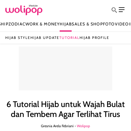
SHIP
ZODIAC
WORK & MONEY
HIJAB
SALES & SHOP
FOTO
VIDEO
HIJAB STYLE
HIJAB UPDATE
TUTORIAL
HIJAB PROFILE
6 Tutorial Hijab untuk Wajah Bulat
dan Tembem Agar Terlihat Tirus
Gresnia Arela Febriani -
Wolipop