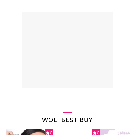
WOLI BEST BUY
0
0