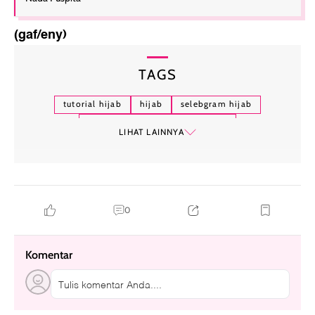
(gaf/eny)
TAGS
tutorial hijab
hijab
selebgram hijab
tutorial hijab untuk wajah bulat
LIHAT LAINNYA
tutorial hijab untuk wajah bulat dan tembem
tutorial hijab segi empat untuk wajah bulat
tutorial hijab pashmina untuk wajah bulat
cara memakai hijab untuk wajah bulat
0
Komentar
Tulis komentar Anda....