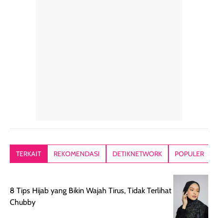
rambut sehari-
Kemasannya
sensai dinginy
hari. Pengalaman
ringkas sehingga
ada efek
penggunaan yang
mudah disimpan
lembabnya ju
konsisten menjadi
di dalam pouch
karna kulit aku
alasan produk ini
atau dibawa saat
kering meront
tetap masuk
bepergian. Dari
Kalau dipakai
dalam rutinitas.
penggunaan
dibawah mak
Hair mist ini
pertama,
juga ga peelin
memiliki aroma
teksturnya terasa
jadi nyaman gi
yang lembut dan
ringan dan mudah
Packagingnya 
memberikan
diratakan di kulit.
plastik tutup ul
kesan rambut
Produk juga
mutul botolny
lebih segar
memberikan hasil
meruncing jadi
TERKAIT
REKOMENDASI
DETIKNETWORK
POPULER
setelah
akhir yang
pas buat nakar
digunakan.
nyaman tanpa
sunscreennya.
Wanginya tidak
terasa lengket
terus udah SP
8 Tips Hijab yang Bikin Wajah Tirus, Tidak Terlihat
terasa berlebihan
berlebihan. Varian
40 yang pasti
Chubby
sehingga tetap
Bright Glow
cocok dipakai 