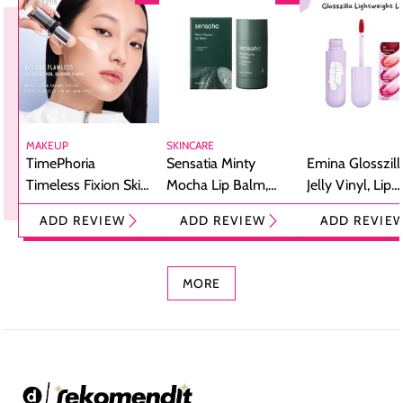
MAKEUP
SKINCARE
TimePhoria
Sensatia Minty
Emina Glosszill
Timeless Fixion Skin
Mocha Lip Balm,
Jelly Vinyl, Lip
Tint Stick,
Pelembap Bibir
Cream Glossy
ADD REVIEW
ADD REVIEW
ADD REVIE
Foundation dan
dengan Aroma
Ringan dengan 
Concealer 2-in-1
Cokelat
Bibir Plumpy
MORE