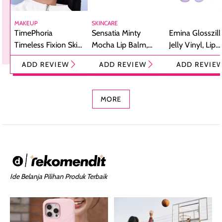
MAKEUP
SKINCARE
TimePhoria
Sensatia Minty
Emina Glosszill
Timeless Fixion Skin
Mocha Lip Balm,
Jelly Vinyl, Lip
Tint Stick,
Pelembap Bibir
Cream Glossy
ADD REVIEW
ADD REVIEW
ADD REVIE
Foundation dan
dengan Aroma
Ringan dengan 
Concealer 2-in-1
Cokelat
Bibir Plumpy
MORE
Ide Belanja Pilihan Produk Terbaik