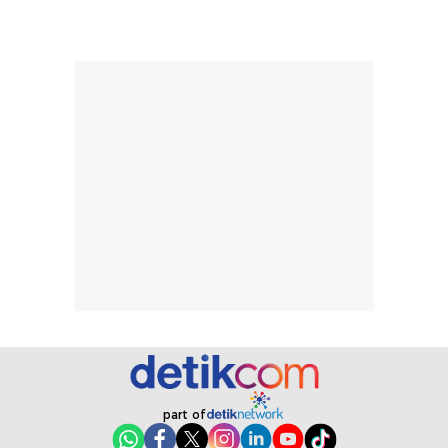
menurutku E
Skin Tint ini wa
banget dicoba.
part of