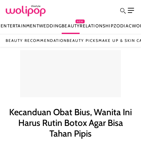
NEW
N
ENTERTAINMENT
WEDDING
BEAUTY
RELATIONSHIP
ZODIAC
WO
BEAUTY RECOMMENDATION
BEAUTY PICKS
MAKE UP & SKIN C
Kecanduan Obat Bius, Wanita Ini
Harus Rutin Botox Agar Bisa
Tahan Pipis