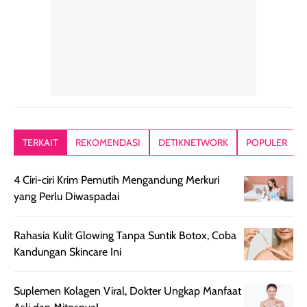
mudah dibaurkan
Teksturny blend-
jari, sponge,
tanpa terasa
able, tidak ada
ataupun brush
tebal. Hasil
wangi yang
Pas diaplikasi
akhirnya satin-
menyengat dan
langsung
matte, membuat
bikin kulit kita
menyatu di kuli
wajah tampak
terasa halus dan
jadi hasilnya
mulus dan segar
menyamarkan
kelihatan natur
tanpa terlihat
pori pori, enak
tanpa terasa
kering. Kemasan
banget dipakai
berat. Yang pa
TERKAIT
REKOMENDASI
DETIKNETWORK
POPULER
rose gold-nya
sebelum make up.
aku suka, finis
elegan dan tipis,
Pokonya produk
nya benar-ben
4 Ciri-ciri Krim Pemutih Mengandung Merkuri
meski agak rapuh
suncreen ter- the
skin like but
yang Perlu Diwaspadai
jika sering dibawa
best sejauh ini dari
better. Kulit te
bepergian. Daya
wardah. You guys
terlihat seperti
tahannya bagus
must try this one
kulit asli, cuma
Rahasia Kulit Glowing Tanpa Suntik Botox, Coba
untuk kulit normal
💖💕✨.
lebih rata, seha
Kandungan Skincare Ini
hingga kombinasi,
dan fresh. Coc
namun pada kulit
banget buat
Suplemen Kolagen Viral, Dokter Ungkap Manfaat
sangat berminyak
dipakai daily, b