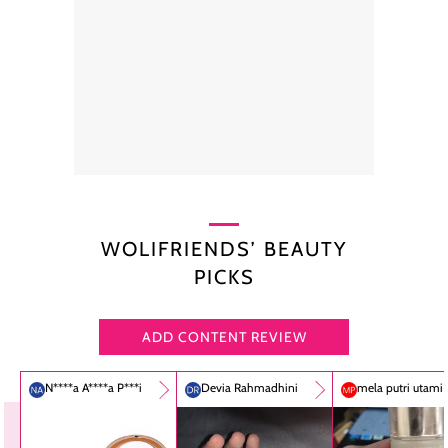
WOLIFRIENDS’ BEAUTY
PICKS
ADD CONTENT REVIEW
N****a A****a P***i
Devia Rahmadhini
mela putri utami