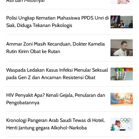
Asli dan Mitosnya!
mungkin butuh
ke kantor, kulia
touch-up setelah
ataupun sekad
Polisi Ungkap Kematian Mahasiswa PPDS Unri di
beberapa jam.
jalan santai. Pl
Siak, Diduga Tekanan Psikologis
Meski harganya
point lainnya,
cukup tinggi,
produk ini juga
kualitasnya
minim oksidasi
Ammar Zoni Masih Kecanduan, Dokter Kamelia
sepadan. Bedak
jadi warnanya
Rutin Kirim Obat ke Rutan
ini cocok untuk
tetap stabil
kamu yang
setelah beber
Waspada Ledakan Kasus Infeksi Menular Seksual
menginginkan
jam dipakai.
pada Gen Z dan Ancaman Resistensi Obat
tampilan flawless,
Shade Carame
ringan, dan
juga pas di kuli
berkelas —
bikin complex
HIV Penyakit Apa? Kenali Gejala, Penularan dan
sempurna untuk
terlihat hangat
Pengobatannya
daily look
dan natural. K
maupun acara
kamu suka
Kronologi Pangeran Arab Saudi Tewas di Hotel,
spesial.
makeup yang
Henti Jantung gegara Alkohol-Narkoba
ringan dengan
hasil natural,