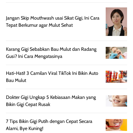
namun pada kulit
banget buat
sangat berminyak
dipakai daily, b
Jangan Skip Mouthwash usai Sikat Gigi, Ini Cara
mungkin butuh
ke kantor, kulia
Tepat Berkumur agar Mulut Sehat
touch-up setelah
ataupun sekad
beberapa jam.
jalan santai. Pl
Meski harganya
point lainnya,
Karang Gigi Sebabkan Bau Mulut dan Radang
cukup tinggi,
produk ini juga
Gusi? Ini Cara Mengatasinya
kualitasnya
minim oksidasi
sepadan. Bedak
jadi warnanya
ini cocok untuk
tetap stabil
Hati-Hati! 3 Camilan Viral TikTok Ini Bikin Auto
kamu yang
setelah beber
Bau Mulut
menginginkan
jam dipakai.
tampilan flawless,
Shade Carame
Dokter Gigi Ungkap 5 Kebiasaan Makan yang
ringan, dan
juga pas di kuli
Bikin Gigi Cepat Rusak
berkelas —
bikin complex
sempurna untuk
terlihat hangat
daily look
dan natural. K
7 Tips Bikin Gigi Putih dengan Cepat Secara
maupun acara
kamu suka
Alami, Bye Kuning!