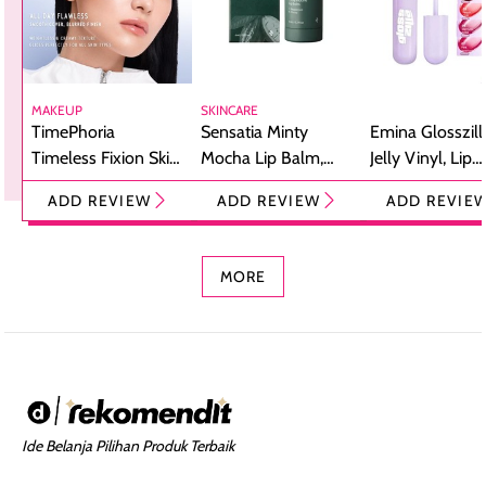
MAKEUP
SKINCARE
TimePhoria
Sensatia Minty
Emina Glosszill
Timeless Fixion Skin
Mocha Lip Balm,
Jelly Vinyl, Lip
Tint Stick,
Pelembap Bibir
Cream Glossy
ADD REVIEW
ADD REVIEW
ADD REVIE
Foundation dan
dengan Aroma
Ringan dengan 
Concealer 2-in-1
Cokelat
Bibir Plumpy
MORE
Ide Belanja Pilihan Produk Terbaik