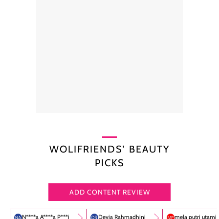
WOLIFRIENDS’ BEAUTY
PICKS
ADD CONTENT REVIEW
N****a A****a P***i
Devia Rahmadhini
mela putri utami