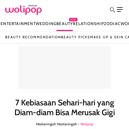
NEW
N
ENTERTAINMENT
WEDDING
BEAUTY
RELATIONSHIP
ZODIAC
WO
BEAUTY RECOMMENDATION
BEAUTY PICKS
MAKE UP & SKIN C
7 Kebiasaan Sehari-hari yang
Diam-diam Bisa Merusak Gigi
Hestianingsih Hestianingsih -
Wolipop