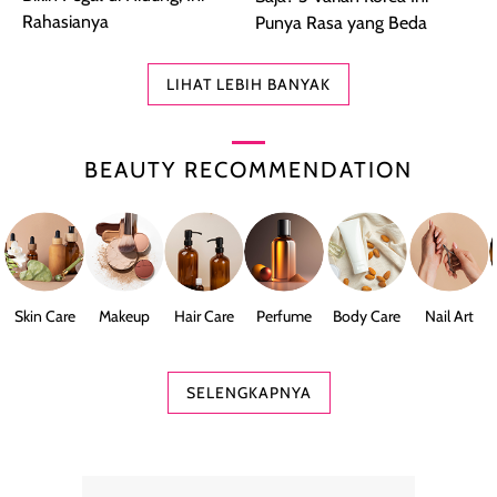
Rahasianya
Punya Rasa yang Beda
LIHAT LEBIH BANYAK
BEAUTY RECOMMENDATION
Skin Care
Makeup
Hair Care
Perfume
Body Care
Nail Art
SELENGKAPNYA