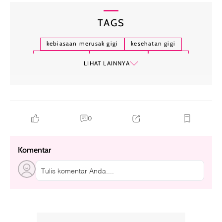
TAGS
kebiasaan merusak gigi
kesehatan gigi
kerusakan gigi
perawatan gigi
sikat gigi
LIHAT LAINNYA
0
Komentar
Tulis komentar Anda....