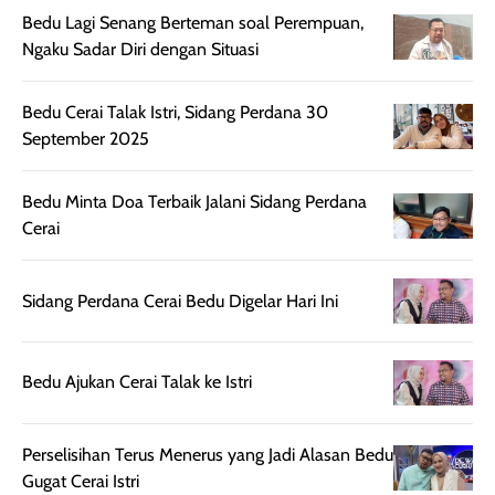
digunakan.
nyaman tanpa
sunscreennya.
Bedu Lagi Senang Berteman soal Perempuan,
Wanginya tidak
terasa lengket
terus udah SP
Ngaku Sadar Diri dengan Situasi
terasa berlebihan
berlebihan. Varian
40 yang pasti
sehingga tetap
Bright Glow
cocok dipakai 
nyaman dipakai
memberikan efek
aktifitas outdo
Bedu Cerai Talak Istri, Sidang Perdana 30
untuk aktivitas
akhir yang
juga. baru
September 2025
harian, baik
membuat kulit
pemakaaian 6
sebelum maupun
tampak lebih
bulan tapi ker
Bedu Minta Doa Terbaik Jalani Sidang Perdana
setelah
cerah, namun
bersihnya mu
Cerai
beraktivitas di luar
hasilnya tetap
ku
ruangan. Selain
dapat berbeda
memberikan
pada setiap jenis
Sidang Perdana Cerai Bedu Digelar Hari Ini
aroma pada
kulit. Produk ini
rambut, produk ini
mengandung
juga membantu
Amino dan
Bedu Ajukan Cerai Talak ke Istri
rambut terasa
Vitamin C, serta
lebih halus dan
dilengkapi SPF 35
Perselisihan Terus Menerus yang Jadi Alasan Bedu
mudah diatur
PA+++ untuk
Gugat Cerai Istri
setelah
membantu