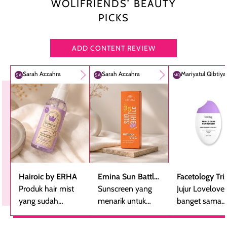
WOLIFRIENDS’ BEAUTY
PICKS
ADD CONTENT REVIEW
Sarah Azzahra
Sarah Azzahra
Mariyatul Qibtiy
Hairoic by ERHA
Emina Sun Battle
Facetology Tri
Produk hair mist
SPF 35 PA+++
Sunscreen yang
Care Sunscree
Jujur Lovelove
yang sudah
Bright Glow Fun
menarik untuk
SPF 40 PA+++
banget sama
beberapa kali
Size
dicoba, terutama
sunscreen iniii..
dibeli ulang
bagi yang mencari
suka sama