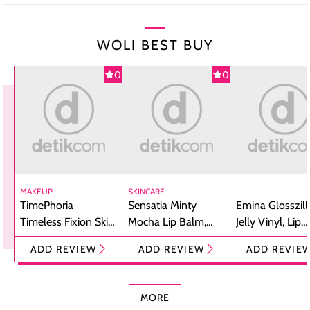
WOLI BEST BUY
0
0
MAKEUP
SKINCARE
TimePhoria
Sensatia Minty
Emina Glosszill
Timeless Fixion Skin
Mocha Lip Balm,
Jelly Vinyl, Lip
Tint Stick,
Pelembap Bibir
Cream Glossy
ADD REVIEW
ADD REVIEW
ADD REVIE
Foundation dan
dengan Aroma
Ringan dengan 
Concealer 2-in-1
Cokelat
Bibir Plumpy
MORE