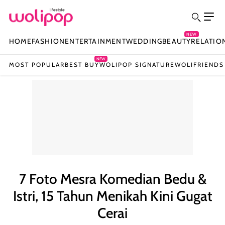
NEW
HOME
FASHION
ENTERTAINMENT
WEDDING
BEAUTY
RELATIO
NEW
MOST POPULAR
BEST BUY
WOLIPOP SIGNATURE
WOLIFRIENDS
7 Foto Mesra Komedian Bedu &
Istri, 15 Tahun Menikah Kini Gugat
Cerai