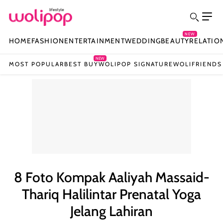
NEW
HOME
FASHION
ENTERTAINMENT
WEDDING
BEAUTY
RELATIO
NEW
MOST POPULAR
BEST BUY
WOLIPOP SIGNATURE
WOLIFRIENDS
8 Foto Kompak Aaliyah Massaid-
Thariq Halilintar Prenatal Yoga
Jelang Lahiran