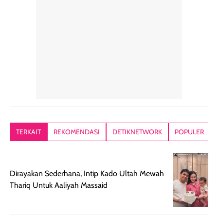
penggunaan yang
mudah disimpan
lembabnya ju
konsisten menjadi
di dalam pouch
karna kulit aku
alasan produk ini
atau dibawa saat
kering meront
tetap masuk
bepergian. Dari
Kalau dipakai
dalam rutinitas.
penggunaan
dibawah mak
Hair mist ini
pertama,
juga ga peelin
memiliki aroma
teksturnya terasa
jadi nyaman gi
yang lembut dan
ringan dan mudah
Packagingnya 
memberikan
diratakan di kulit.
plastik tutup ul
kesan rambut
Produk juga
mutul botolny
lebih segar
memberikan hasil
meruncing jadi
TERKAIT
REKOMENDASI
DETIKNETWORK
POPULER
setelah
akhir yang
pas buat nakar
digunakan.
nyaman tanpa
sunscreennya.
Wanginya tidak
terasa lengket
terus udah SP
Dirayakan Sederhana, Intip Kado Ultah Mewah
terasa berlebihan
berlebihan. Varian
40 yang pasti
Thariq Untuk Aaliyah Massaid
sehingga tetap
Bright Glow
cocok dipakai 
nyaman dipakai
memberikan efek
aktifitas outdo
untuk aktivitas
akhir yang
juga. baru