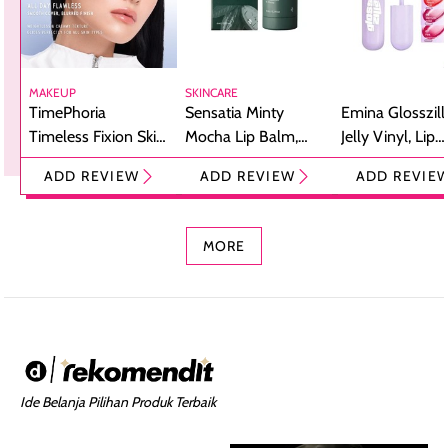
MAKEUP
SKINCARE
TimePhoria
Sensatia Minty
Emina Glosszill
Timeless Fixion Skin
Mocha Lip Balm,
Jelly Vinyl, Lip
Tint Stick,
Pelembap Bibir
Cream Glossy
ADD REVIEW
ADD REVIEW
ADD REVIE
Foundation dan
dengan Aroma
Ringan dengan 
Concealer 2-in-1
Cokelat
Bibir Plumpy
MORE
Ide Belanja Pilihan Produk Terbaik