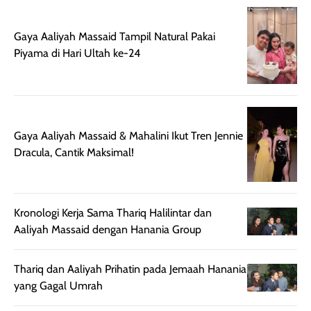
harian, baik
membuat kulit
pemakaaian 6
sebelum maupun
tampak lebih
bulan tapi ker
Gaya Aaliyah Massaid Tampil Natural Pakai
setelah
cerah, namun
bersihnya mu
Piyama di Hari Ultah ke-24
beraktivitas di luar
hasilnya tetap
ku
ruangan. Selain
dapat berbeda
memberikan
pada setiap jenis
aroma pada
kulit. Produk ini
rambut, produk ini
mengandung
Gaya Aaliyah Massaid & Mahalini Ikut Tren Jennie
juga membantu
Amino dan
Dracula, Cantik Maksimal!
rambut terasa
Vitamin C, serta
lebih halus dan
dilengkapi SPF 35
mudah diatur
PA+++ untuk
setelah
membantu
Kronologi Kerja Sama Thariq Halilintar dan
diaplikasikan.
melindungi kulit
Aaliyah Massaid dengan Hanania Group
Kemasannya
dari paparan sinar
praktis dengan
UV saat
Thariq dan Aaliyah Prihatin pada Jemaah Hanania
botol spray yang
beraktivitas di
yang Gagal Umrah
mudah digunakan
siang hari.
dan cukup ringkas
Meskipun begitu,