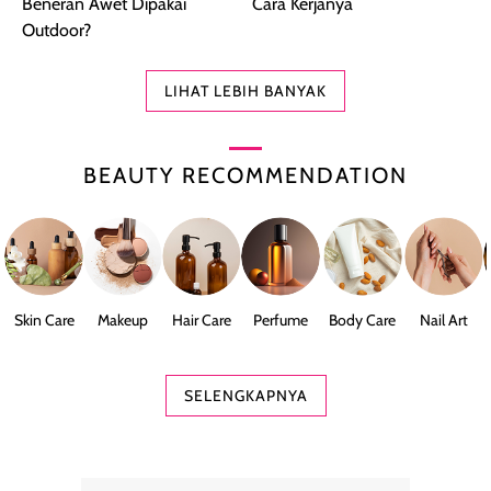
Beneran Awet Dipakai
Cara Kerjanya
Outdoor?
LIHAT LEBIH BANYAK
BEAUTY RECOMMENDATION
Skin Care
Makeup
Hair Care
Perfume
Body Care
Nail Art
SELENGKAPNYA