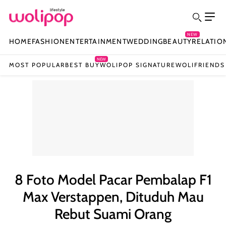
NEW
HOME
FASHION
ENTERTAINMENT
WEDDING
BEAUTY
RELATIO
NEW
MOST POPULAR
BEST BUY
WOLIPOP SIGNATURE
WOLIFRIENDS
8 Foto Model Pacar Pembalap F1
Max Verstappen, Dituduh Mau
Rebut Suami Orang