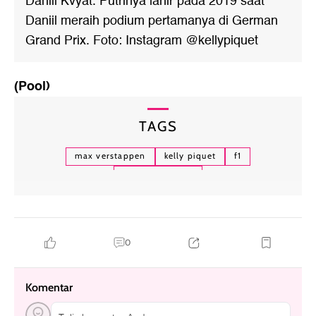
Daniil Kvyat. Putrinya lahir pada 2019 saat
Daniil meraih podium pertamanya di German
Grand Prix. Foto: Instagram @kellypiquet
(Pool)
TAGS
max verstappen
kelly piquet
f1
pacar pembalap
0
Komentar