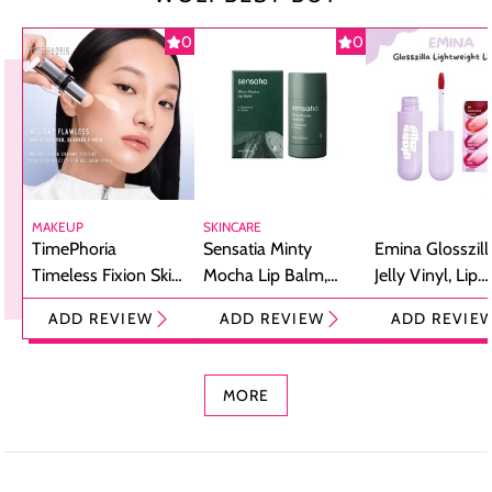
0
0
MAKEUP
SKINCARE
TimePhoria
Sensatia Minty
Emina Glosszill
Timeless Fixion Skin
Mocha Lip Balm,
Jelly Vinyl, Lip
Tint Stick,
Pelembap Bibir
Cream Glossy
ADD REVIEW
ADD REVIEW
ADD REVIE
Foundation dan
dengan Aroma
Ringan dengan 
Concealer 2-in-1
Cokelat
Bibir Plumpy
MORE