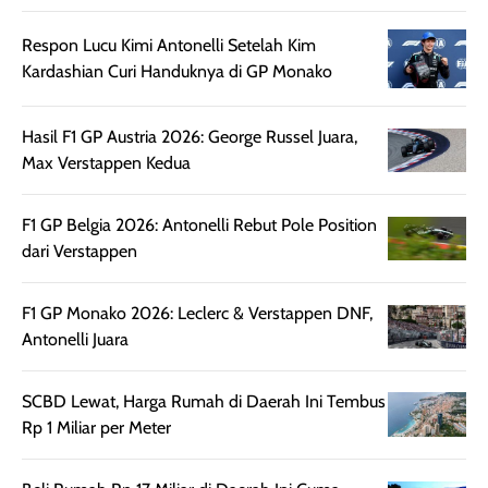
sehingga tetap
Bright Glow
cocok dipakai 
nyaman dipakai
memberikan efek
aktifitas outdo
Respon Lucu Kimi Antonelli Setelah Kim
untuk aktivitas
akhir yang
juga. baru
Kardashian Curi Handuknya di GP Monako
harian, baik
membuat kulit
pemakaaian 6
sebelum maupun
tampak lebih
bulan tapi ker
Hasil F1 GP Austria 2026: George Russel Juara,
setelah
cerah, namun
bersihnya mu
Max Verstappen Kedua
beraktivitas di luar
hasilnya tetap
ku
ruangan. Selain
dapat berbeda
memberikan
pada setiap jenis
F1 GP Belgia 2026: Antonelli Rebut Pole Position
aroma pada
kulit. Produk ini
dari Verstappen
rambut, produk ini
mengandung
juga membantu
Amino dan
F1 GP Monako 2026: Leclerc & Verstappen DNF,
rambut terasa
Vitamin C, serta
Antonelli Juara
lebih halus dan
dilengkapi SPF 35
mudah diatur
PA+++ untuk
setelah
membantu
SCBD Lewat, Harga Rumah di Daerah Ini Tembus
diaplikasikan.
melindungi kulit
Rp 1 Miliar per Meter
Kemasannya
dari paparan sinar
praktis dengan
UV saat