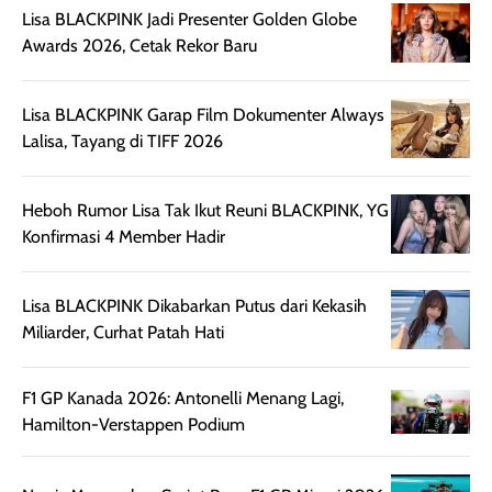
Lisa BLACKPINK Jadi Presenter Golden Globe
Wanginya tidak
terasa lengket
terus udah SP
Awards 2026, Cetak Rekor Baru
terasa berlebihan
berlebihan. Varian
40 yang pasti
sehingga tetap
Bright Glow
cocok dipakai 
nyaman dipakai
memberikan efek
aktifitas outdo
Lisa BLACKPINK Garap Film Dokumenter Always
untuk aktivitas
akhir yang
juga. baru
Lalisa, Tayang di TIFF 2026
harian, baik
membuat kulit
pemakaaian 6
sebelum maupun
tampak lebih
bulan tapi ker
setelah
cerah, namun
bersihnya mu
Heboh Rumor Lisa Tak Ikut Reuni BLACKPINK, YG
beraktivitas di luar
hasilnya tetap
ku
Konfirmasi 4 Member Hadir
ruangan. Selain
dapat berbeda
memberikan
pada setiap jenis
Lisa BLACKPINK Dikabarkan Putus dari Kekasih
aroma pada
kulit. Produk ini
Miliarder, Curhat Patah Hati
rambut, produk ini
mengandung
juga membantu
Amino dan
rambut terasa
Vitamin C, serta
F1 GP Kanada 2026: Antonelli Menang Lagi,
lebih halus dan
dilengkapi SPF 35
Hamilton-Verstappen Podium
mudah diatur
PA+++ untuk
setelah
membantu