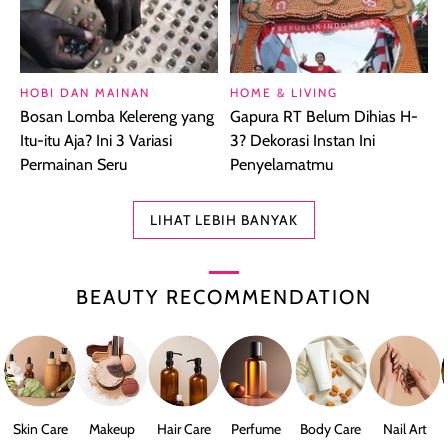
HOBI DAN MAINAN
HOME & LIVING
Bosan Lomba Kelereng yang
Gapura RT Belum Dihias H-
Itu-itu Aja? Ini 3 Variasi
3? Dekorasi Instan Ini
Permainan Seru
Penyelamatmu
LIHAT LEBIH BANYAK
BEAUTY RECOMMENDATION
Skin Care
Makeup
Hair Care
Perfume
Body Care
Nail Art