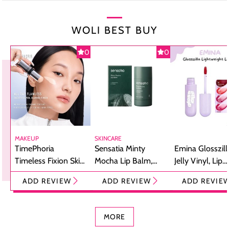
WOLI BEST BUY
0
0
MAKEUP
SKINCARE
TimePhoria
Sensatia Minty
Emina Glosszill
Timeless Fixion Skin
Mocha Lip Balm,
Jelly Vinyl, Lip
Tint Stick,
Pelembap Bibir
Cream Glossy
ADD REVIEW
ADD REVIEW
ADD REVIE
Foundation dan
dengan Aroma
Ringan dengan 
Concealer 2-in-1
Cokelat
Bibir Plumpy
MORE