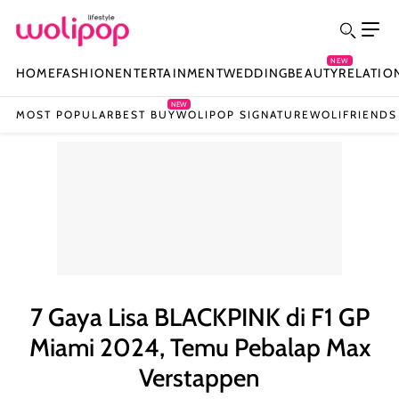
NEW
HOME
FASHION
ENTERTAINMENT
WEDDING
BEAUTY
RELATIO
NEW
MOST POPULAR
BEST BUY
WOLIPOP SIGNATURE
WOLIFRIENDS
7 Gaya Lisa BLACKPINK di F1 GP
Miami 2024, Temu Pebalap Max
Verstappen