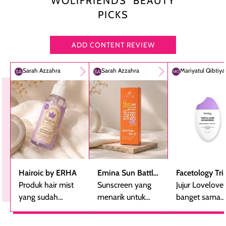
WOLIFRIENDS’ BEAUTY
PICKS
ADD CONTENT REVIEW
Sarah Azzahra
Sarah Azzahra
Mariyatul Qibtiy
Hairoic by ERHA
Emina Sun Battle
Facetology Tri
Produk hair mist
SPF 35 PA+++
Sunscreen yang
Care Sunscree
Jujur Lovelove
yang sudah
Bright Glow Fun
menarik untuk
SPF 40 PA+++
banget sama
beberapa kali
Size
dicoba, terutama
sunscreen iniii..
dibeli ulang
bagi yang mencari
suka sama