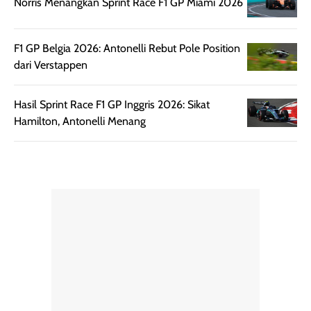
Norris Menangkan Sprint Race F1 GP Miami 2026
diaplikasikan.
melindungi kulit
Kemasannya
dari paparan sinar
praktis dengan
UV saat
F1 GP Belgia 2026: Antonelli Rebut Pole Position
botol spray yang
beraktivitas di
dari Verstappen
mudah digunakan
siang hari.
dan cukup ringkas
Meskipun begitu,
Hasil Sprint Race F1 GP Inggris 2026: Sikat
untuk dibawa saat
sunscreen tetap
Hamilton, Antonelli Menang
bepergian.
perlu diaplikasikan
Semprotan yang
ulang sesuai
dihasilkan juga
kebutuhan agar
merata sehingga
perlindungannya
memudahkan
tetap optimal.
pengaplikasian
Karena baru
tanpa membuat
pertama kali
rambut terasa
mencoba, review
berat. Perlu
ini berfokus pada
diingat bahwa
kesan awal
ketahanan aroma
penggunaan.
dapat berbeda
Penilaian