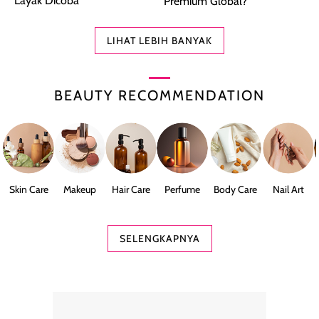
Layak Dicoba
Premium Global?
LIHAT LEBIH BANYAK
BEAUTY RECOMMENDATION
Skin Care
Makeup
Hair Care
Perfume
Body Care
Nail Art
SELENGKAPNYA