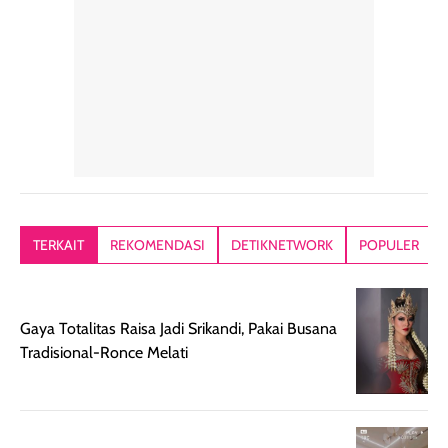
konsisten menjadi
di dalam pouch
karna kulit aku
alasan produk ini
atau dibawa saat
kering meront
tetap masuk
bepergian. Dari
Kalau dipakai
dalam rutinitas.
penggunaan
dibawah mak
Hair mist ini
pertama,
juga ga peelin
memiliki aroma
teksturnya terasa
jadi nyaman gi
yang lembut dan
ringan dan mudah
Packagingnya 
memberikan
diratakan di kulit.
plastik tutup ul
kesan rambut
Produk juga
mutul botolny
lebih segar
memberikan hasil
meruncing jadi
TERKAIT
REKOMENDASI
DETIKNETWORK
POPULER
setelah
akhir yang
pas buat nakar
digunakan.
nyaman tanpa
sunscreennya.
Wanginya tidak
terasa lengket
terus udah SP
Gaya Totalitas Raisa Jadi Srikandi, Pakai Busana
terasa berlebihan
berlebihan. Varian
40 yang pasti
Tradisional-Ronce Melati
sehingga tetap
Bright Glow
cocok dipakai 
nyaman dipakai
memberikan efek
aktifitas outdo
untuk aktivitas
akhir yang
juga. baru
harian, baik
membuat kulit
pemakaaian 6