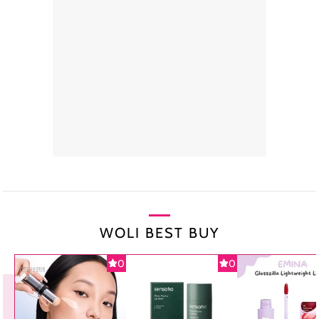
WOLI BEST BUY
0
0