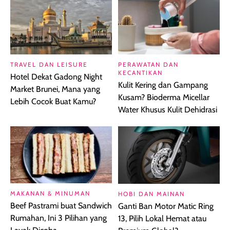
TRAVEL DAN LEISURE
PERAWATAN DAN
KECANTIKAN
Hotel Dekat Gadong Night
Kulit Kering dan Gampang
Market Brunei, Mana yang
Kusam? Bioderma Micellar
Lebih Cocok Buat Kamu?
Water Khusus Kulit Dehidrasi
MAKANAN & MINUMAN
HOBI DAN MAINAN
Beef Pastrami buat Sandwich
Ganti Ban Motor Matic Ring
Rumahan, Ini 3 Pilihan yang
13, Pilih Lokal Hemat atau