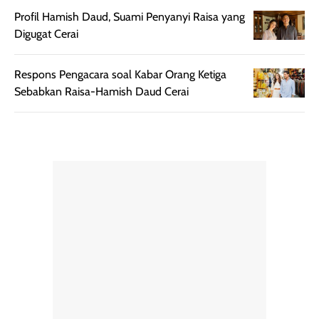
bepergian.
perlu diaplikasikan
Profil Hamish Daud, Suami Penyanyi Raisa yang
Semprotan yang
ulang sesuai
Digugat Cerai
dihasilkan juga
kebutuhan agar
merata sehingga
perlindungannya
Respons Pengacara soal Kabar Orang Ketiga
memudahkan
tetap optimal.
Sebabkan Raisa-Hamish Daud Cerai
pengaplikasian
Karena baru
tanpa membuat
pertama kali
rambut terasa
mencoba, review
berat. Perlu
ini berfokus pada
diingat bahwa
kesan awal
ketahanan aroma
penggunaan.
dapat berbeda
Penilaian
pada setiap orang,
mengenai
tergantung jenis
performa dalam
rambut, aktivitas,
jangka panjang,
dan kondisi
seperti
lingkungan.
kenyamanan
Namun, dari
setelah
pengalaman
pemakaian rutin