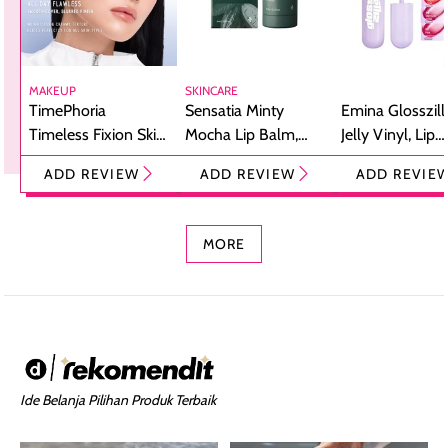
MAKEUP
SKINCARE
TimePhoria
Sensatia Minty
Emina Glosszill
Timeless Fixion Skin
Mocha Lip Balm,
Jelly Vinyl, Lip
Tint Stick,
Pelembap Bibir
Cream Glossy
ADD REVIEW
ADD REVIEW
ADD REVIE
Foundation dan
dengan Aroma
Ringan dengan 
Concealer 2-in-1
Cokelat
Bibir Plumpy
MORE
Ide Belanja Pilihan Produk Terbaik