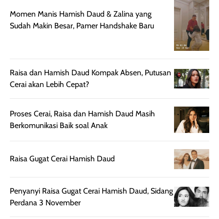
sebelum maupun
tampak lebih
bulan tapi ker
setelah
cerah, namun
bersihnya mu
Momen Manis Hamish Daud & Zalina yang
beraktivitas di luar
hasilnya tetap
ku
Sudah Makin Besar, Pamer Handshake Baru
ruangan. Selain
dapat berbeda
memberikan
pada setiap jenis
aroma pada
kulit. Produk ini
rambut, produk ini
mengandung
Raisa dan Hamish Daud Kompak Absen, Putusan
juga membantu
Amino dan
Cerai akan Lebih Cepat?
rambut terasa
Vitamin C, serta
lebih halus dan
dilengkapi SPF 35
Proses Cerai, Raisa dan Hamish Daud Masih
mudah diatur
PA+++ untuk
Berkomunikasi Baik soal Anak
setelah
membantu
diaplikasikan.
melindungi kulit
Kemasannya
dari paparan sinar
Raisa Gugat Cerai Hamish Daud
praktis dengan
UV saat
botol spray yang
beraktivitas di
mudah digunakan
siang hari.
Penyanyi Raisa Gugat Cerai Hamish Daud, Sidang
dan cukup ringkas
Meskipun begitu,
Perdana 3 November
untuk dibawa saat
sunscreen tetap