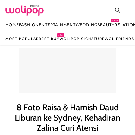
NEW
HOME
FASHION
ENTERTAINMENT
WEDDING
BEAUTY
RELATIO
NEW
MOST POPULAR
BEST BUY
WOLIPOP SIGNATURE
WOLIFRIENDS
8 Foto Raisa & Hamish Daud
Liburan ke Sydney, Kehadiran
Zalina Curi Atensi