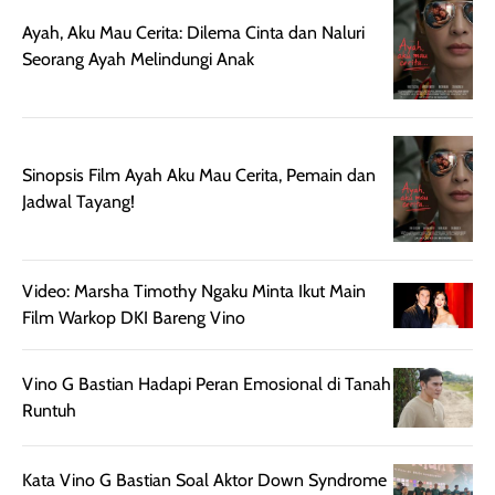
nyaman dipakai
memberikan efek
aktifitas outdo
untuk aktivitas
akhir yang
juga. baru
Ayah, Aku Mau Cerita: Dilema Cinta dan Naluri
harian, baik
membuat kulit
pemakaaian 6
Seorang Ayah Melindungi Anak
sebelum maupun
tampak lebih
bulan tapi ker
setelah
cerah, namun
bersihnya mu
beraktivitas di luar
hasilnya tetap
ku
ruangan. Selain
dapat berbeda
Sinopsis Film Ayah Aku Mau Cerita, Pemain dan
memberikan
pada setiap jenis
Jadwal Tayang!
aroma pada
kulit. Produk ini
rambut, produk ini
mengandung
juga membantu
Amino dan
Video: Marsha Timothy Ngaku Minta Ikut Main
rambut terasa
Vitamin C, serta
Film Warkop DKI Bareng Vino
lebih halus dan
dilengkapi SPF 35
mudah diatur
PA+++ untuk
setelah
membantu
Vino G Bastian Hadapi Peran Emosional di Tanah
diaplikasikan.
melindungi kulit
Runtuh
Kemasannya
dari paparan sinar
praktis dengan
UV saat
Kata Vino G Bastian Soal Aktor Down Syndrome
botol spray yang
beraktivitas di