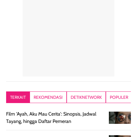
rambut sehari-
Kemasannya
sensai dinginy
hari. Pengalaman
ringkas sehingga
ada efek
penggunaan yang
mudah disimpan
lembabnya ju
konsisten menjadi
di dalam pouch
karna kulit aku
alasan produk ini
atau dibawa saat
kering meront
tetap masuk
bepergian. Dari
Kalau dipakai
dalam rutinitas.
penggunaan
dibawah mak
Hair mist ini
pertama,
juga ga peelin
memiliki aroma
teksturnya terasa
jadi nyaman gi
yang lembut dan
ringan dan mudah
Packagingnya 
memberikan
diratakan di kulit.
plastik tutup ul
kesan rambut
Produk juga
mutul botolny
lebih segar
memberikan hasil
meruncing jadi
TERKAIT
REKOMENDASI
DETIKNETWORK
POPULER
setelah
akhir yang
pas buat nakar
digunakan.
nyaman tanpa
sunscreennya.
Film 'Ayah, Aku Mau Cerita': Sinopsis, Jadwal
Wanginya tidak
terasa lengket
terus udah SP
Tayang, hingga Daftar Pemeran
terasa berlebihan
berlebihan. Varian
40 yang pasti
sehingga tetap
Bright Glow
cocok dipakai 