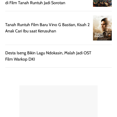
di Film Tanah Runtuh Jadi Sorotan
mudah digunakan
siang hari.
dan cukup ringkas
Meskipun begitu,
untuk dibawa saat
sunscreen tetap
bepergian.
perlu diaplikasikan
Tanah Runtuh Film Baru Vino G Bastian, Kisah 2
Semprotan yang
ulang sesuai
Anak Cari Ibu saat Kerusuhan
dihasilkan juga
kebutuhan agar
merata sehingga
perlindungannya
memudahkan
tetap optimal.
Desta Iseng Bikin Lagu Ndokasin, Malah Jadi OST
pengaplikasian
Karena baru
Film Warkop DKI
tanpa membuat
pertama kali
rambut terasa
mencoba, review
berat. Perlu
ini berfokus pada
diingat bahwa
kesan awal
ketahanan aroma
penggunaan.
dapat berbeda
Penilaian
pada setiap orang,
mengenai
tergantung jenis
performa dalam
rambut, aktivitas,
jangka panjang,
dan kondisi
seperti