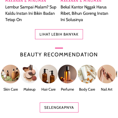
MAKANAN & MINUMAN
MAKANAN & MINUMAN
Lembur Sampai Malam? Sup
Bekal Kantor Nggak Harus
Kaldu Instan Ini Bikin Badan
Ribet, Bihun Goreng Instan
Tetap On
Ini Solusinya
LIHAT LEBIH BANYAK
BEAUTY RECOMMENDATION
Skin Care
Makeup
Hair Care
Perfume
Body Care
Nail Art
SELENGKAPNYA