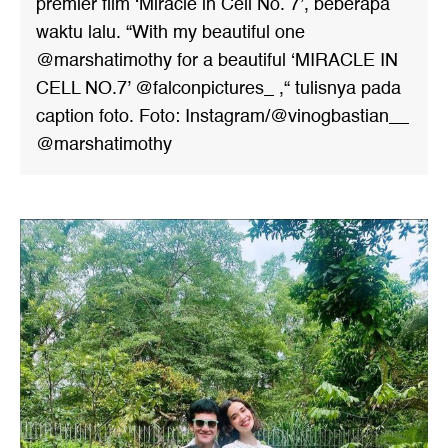
premier film ‘Miracle in Cell No. 7’, beberapa
waktu lalu. “With my beautiful one
@marshatimothy for a beautiful ‘MIRACLE IN
CELL NO.7’ @falconpictures_ ,“ tulisnya pada
caption foto. Foto: Instagram/@vinogbastian__
@marshatimothy