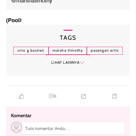
@marshatimothy
(Pool)
TAGS
vino g bastian
marsha timothy
pasangan artis
pasangan selebriti
LIHAT LAINNYA
0
Komentar
Tulis komentar Anda....