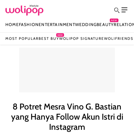
NEW
HOME
FASHION
ENTERTAINMENT
WEDDING
BEAUTY
RELATIO
NEW
MOST POPULAR
BEST BUY
WOLIPOP SIGNATURE
WOLIFRIENDS
8 Potret Mesra Vino G. Bastian
yang Hanya Follow Akun Istri di
Instagram