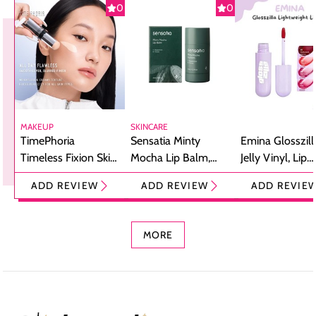
0
0
MAKEUP
SKINCARE
TimePhoria
Sensatia Minty
Emina Glosszill
Timeless Fixion Skin
Mocha Lip Balm,
Jelly Vinyl, Lip
Tint Stick,
Pelembap Bibir
Cream Glossy
ADD REVIEW
ADD REVIEW
ADD REVIE
Foundation dan
dengan Aroma
Ringan dengan 
Concealer 2-in-1
Cokelat
Bibir Plumpy
MORE