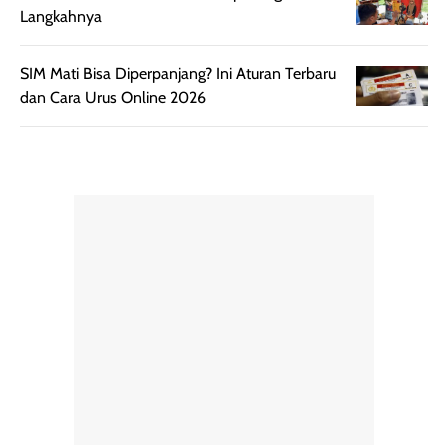
berkelas —
bikin complex
Langkahnya
sempurna untuk
terlihat hangat
daily look
dan natural. Kalau
SIM Mati Bisa Diperpanjang? Ini Aturan Terbaru
maupun acara
kamu suka
dan Cara Urus Online 2026
spesial.
makeup yang
ringan dengan
hasil natural,
menurutku E
Skin Tint ini wa
banget dicoba.