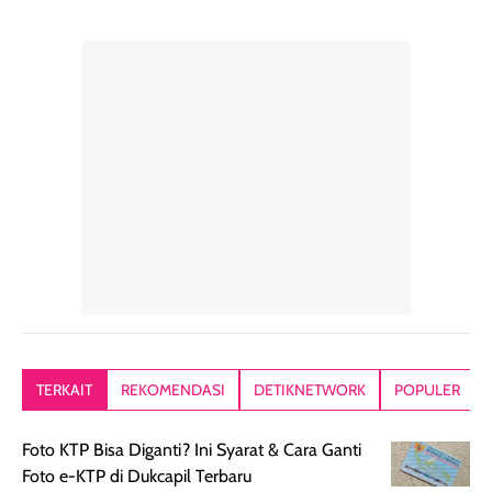
yang halus dan
50++++ loh guys,
sudah aku
natural, seolah
enak banget untuk
repurchase
kulit diberi efek
dipakai sehari hari
beberapa kali.
blur filter.
apalagi di musim
Teksturnya rin
Teksturnya ringan,
yang lagi panas
gampang
lembut, dan
panasnya ini.
dibaurkan paka
mudah dibaurkan
Teksturny blend-
jari, sponge,
tanpa terasa
able, tidak ada
ataupun brush
tebal. Hasil
wangi yang
Pas diaplikasi
akhirnya satin-
menyengat dan
langsung
matte, membuat
bikin kulit kita
menyatu di kuli
wajah tampak
terasa halus dan
jadi hasilnya
mulus dan segar
menyamarkan
kelihatan natur
tanpa terlihat
pori pori, enak
tanpa terasa
kering. Kemasan
banget dipakai
berat. Yang paling
TERKAIT
REKOMENDASI
DETIKNETWORK
POPULER
rose gold-nya
sebelum make up.
aku suka, finis
elegan dan tipis,
Pokonya produk
nya benar-ben
Foto KTP Bisa Diganti? Ini Syarat & Cara Ganti
meski agak rapuh
suncreen ter- the
skin like but
Foto e-KTP di Dukcapil Terbaru
jika sering dibawa
best sejauh ini dari
better. Kulit te