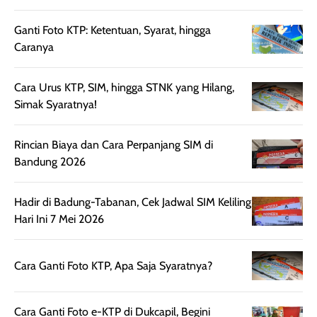
bepergian. Daya
wardah. You guys
terlihat seperti
tahannya bagus
must try this one
kulit asli, cuma
Ganti Foto KTP: Ketentuan, Syarat, hingga
untuk kulit normal
💖💕✨.
lebih rata, seha
Caranya
hingga kombinasi,
dan fresh. Coc
namun pada kulit
banget buat
Cara Urus KTP, SIM, hingga STNK yang Hilang,
sangat berminyak
dipakai daily, b
Simak Syaratnya!
mungkin butuh
ke kantor, kulia
touch-up setelah
ataupun sekad
Rincian Biaya dan Cara Perpanjang SIM di
beberapa jam.
jalan santai. Plus
Bandung 2026
Meski harganya
point lainnya,
cukup tinggi,
produk ini juga
kualitasnya
minim oksidasi
Hadir di Badung-Tabanan, Cek Jadwal SIM Keliling
sepadan. Bedak
jadi warnanya
Hari Ini 7 Mei 2026
ini cocok untuk
tetap stabil
kamu yang
setelah beber
Cara Ganti Foto KTP, Apa Saja Syaratnya?
menginginkan
jam dipakai.
tampilan flawless,
Shade Carame
ringan, dan
juga pas di kuli
Cara Ganti Foto e-KTP di Dukcapil, Begini