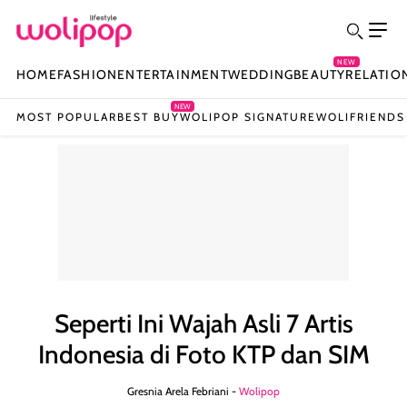
NEW
HOME
FASHION
ENTERTAINMENT
WEDDING
BEAUTY
RELATIO
NEW
MOST POPULAR
BEST BUY
WOLIPOP SIGNATURE
WOLIFRIENDS
Seperti Ini Wajah Asli 7 Artis
Indonesia di Foto KTP dan SIM
Gresnia Arela Febriani -
Wolipop