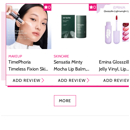
0
0
MAKEUP
SKINCARE
TimePhoria
Sensatia Minty
Emina Glosszill
Timeless Fixion Skin
Mocha Lip Balm,
Jelly Vinyl, Lip
Tint Stick,
Pelembap Bibir
Cream Glossy
ADD REVIEW
ADD REVIEW
ADD REVIE
Foundation dan
dengan Aroma
Ringan dengan 
Concealer 2-in-1
Cokelat
Bibir Plumpy
MORE