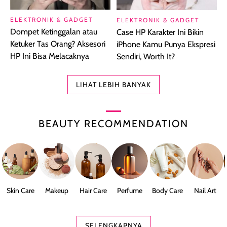
ELEKTRONIK & GADGET
ELEKTRONIK & GADGET
Dompet Ketinggalan atau
Case HP Karakter Ini Bikin
Ketuker Tas Orang? Aksesori
iPhone Kamu Punya Ekspresi
HP Ini Bisa Melacaknya
Sendiri, Worth It?
LIHAT LEBIH BANYAK
BEAUTY RECOMMENDATION
Skin Care
Makeup
Hair Care
Perfume
Body Care
Nail Art
SELENGKAPNYA