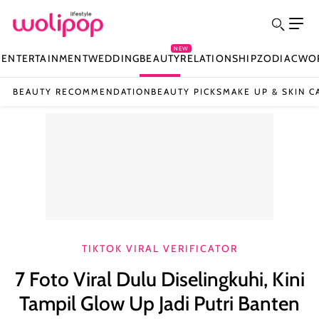
NEW
N
ENTERTAINMENT
WEDDING
BEAUTY
RELATIONSHIP
ZODIAC
WO
BEAUTY RECOMMENDATION
BEAUTY PICKS
MAKE UP & SKIN C
TIKTOK VIRAL VERIFICATOR
7 Foto Viral Dulu Diselingkuhi, Kini
Tampil Glow Up Jadi Putri Banten