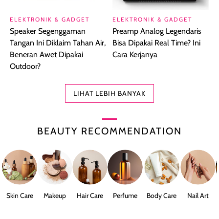
ELEKTRONIK & GADGET
ELEKTRONIK & GADGET
Speaker Segenggaman
Preamp Analog Legendaris
Tangan Ini Diklaim Tahan Air,
Bisa Dipakai Real Time? Ini
Beneran Awet Dipakai
Cara Kerjanya
Outdoor?
LIHAT LEBIH BANYAK
BEAUTY RECOMMENDATION
Skin Care
Makeup
Hair Care
Perfume
Body Care
Nail Art