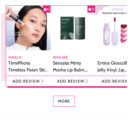
0
0
MAKEUP
SKINCARE
TimePhoria
Sensatia Minty
Emina Glosszill
Timeless Fixion Skin
Mocha Lip Balm,
Jelly Vinyl, Lip
Tint Stick,
Pelembap Bibir
Cream Glossy
ADD REVIEW
ADD REVIEW
ADD REVIE
Foundation dan
dengan Aroma
Ringan dengan 
Concealer 2-in-1
Cokelat
Bibir Plumpy
MORE