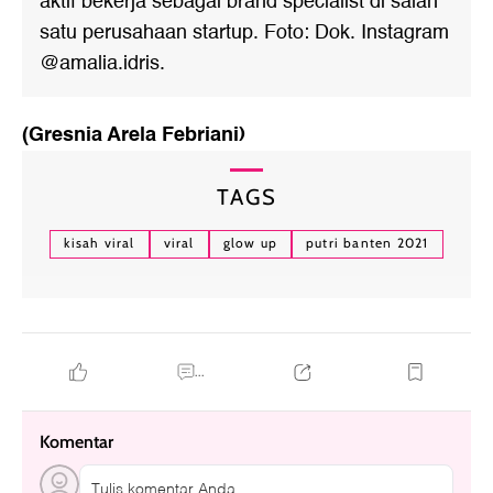
aktif bekerja sebagai brand specialist di salah
satu perusahaan startup. Foto: Dok. Instagram
@amalia.idris.
(Gresnia Arela Febriani)
TAGS
kisah viral
viral
glow up
putri banten 2021
...
Komentar
Tulis komentar Anda....