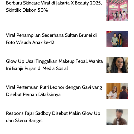
Berburu Skincare Viral di Jakarta X Beauty 2025,
terasa berlebihan
berlebihan. Varian
40 yang pasti
Skintific Diskon 50%
sehingga tetap
Bright Glow
cocok dipakai 
nyaman dipakai
memberikan efek
aktifitas outdo
untuk aktivitas
akhir yang
juga. baru
harian, baik
membuat kulit
pemakaaian 6
Viral Penampilan Sederhana Sultan Brunei di
sebelum maupun
tampak lebih
bulan tapi ker
Foto Wisuda Anak ke-12
setelah
cerah, namun
bersihnya mu
beraktivitas di luar
hasilnya tetap
ku
Glow Up Usai Tinggalkan Makeup Tebal, Wanita
ruangan. Selain
dapat berbeda
Ini Banjir Pujian di Media Sosial
memberikan
pada setiap jenis
aroma pada
kulit. Produk ini
rambut, produk ini
mengandung
Viral Pertemuan Putri Leonor dengan Gavi yang
juga membantu
Amino dan
Disebut Pernah Ditaksirnya
rambut terasa
Vitamin C, serta
lebih halus dan
dilengkapi SPF 35
mudah diatur
PA+++ untuk
Respons Fajar Sadboy Disebut Makin Glow Up
setelah
membantu
dan Skena Banget
diaplikasikan.
melindungi kulit