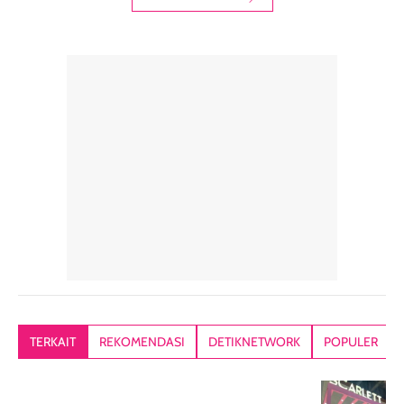
digunakan sebagai
harian dalam
milky lotion,
pelengkap
ukuran yang lebih
gampang
perawatan
praktis.
diratakan, ada
rambut sehari-
Kemasannya
sensai dinginy
hari. Pengalaman
ringkas sehingga
ada efek
penggunaan yang
mudah disimpan
lembabnya ju
konsisten menjadi
di dalam pouch
karna kulit aku
alasan produk ini
atau dibawa saat
kering meront
tetap masuk
bepergian. Dari
Kalau dipakai
dalam rutinitas.
penggunaan
dibawah mak
Hair mist ini
pertama,
juga ga peelin
memiliki aroma
teksturnya terasa
jadi nyaman gi
yang lembut dan
ringan dan mudah
Packagingnya 
memberikan
diratakan di kulit.
plastik tutup ul
kesan rambut
Produk juga
mutul botolny
lebih segar
memberikan hasil
meruncing jadi
TERKAIT
REKOMENDASI
DETIKNETWORK
POPULER
setelah
akhir yang
pas buat nakar
digunakan.
nyaman tanpa
sunscreennya.
Wanginya tidak
terasa lengket
terus udah SP