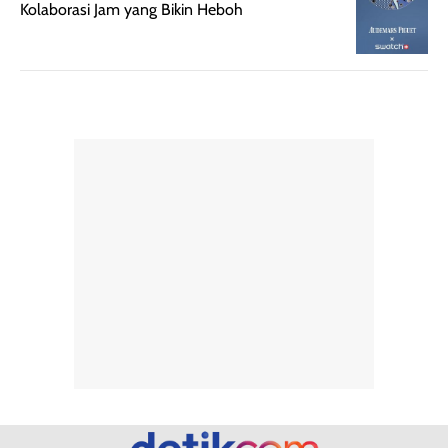
tanpa membuat
pertama kali
Kolaborasi Jam yang Bikin Heboh
rambut terasa
mencoba, review
berat. Perlu
ini berfokus pada
diingat bahwa
kesan awal
ketahanan aroma
penggunaan.
dapat berbeda
Penilaian
pada setiap orang,
mengenai
tergantung jenis
performa dalam
rambut, aktivitas,
jangka panjang,
dan kondisi
seperti
lingkungan.
kenyamanan
Namun, dari
setelah
pengalaman
pemakaian rutin
penggunaan
atau
hingga repurchase
kecocokannya
beberapa kali,
pada berbagai
performanya
kondisi kulit,
terasa cukup
masih
konsisten untuk
memerlukan