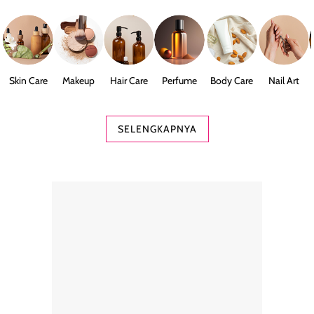
Skin Care
Makeup
Hair Care
Perfume
Body Care
Nail Art
SELENGKAPNYA