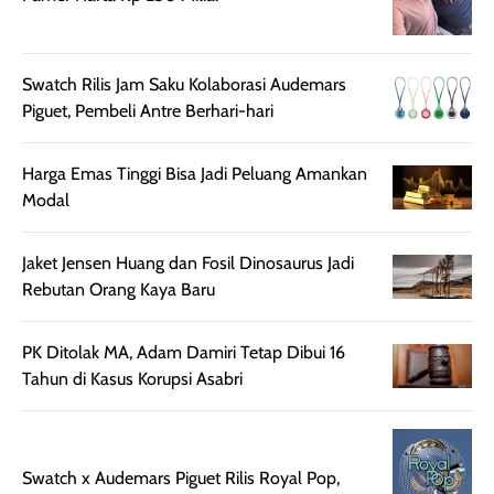
juga membantu
Amino dan
rambut terasa
Vitamin C, serta
lebih halus dan
dilengkapi SPF 35
Swatch Rilis Jam Saku Kolaborasi Audemars
mudah diatur
PA+++ untuk
Piguet, Pembeli Antre Berhari-hari
setelah
membantu
diaplikasikan.
melindungi kulit
Harga Emas Tinggi Bisa Jadi Peluang Amankan
Kemasannya
dari paparan sinar
Modal
praktis dengan
UV saat
botol spray yang
beraktivitas di
mudah digunakan
siang hari.
Jaket Jensen Huang dan Fosil Dinosaurus Jadi
dan cukup ringkas
Meskipun begitu,
Rebutan Orang Kaya Baru
untuk dibawa saat
sunscreen tetap
bepergian.
perlu diaplikasikan
PK Ditolak MA, Adam Damiri Tetap Dibui 16
Semprotan yang
ulang sesuai
Tahun di Kasus Korupsi Asabri
dihasilkan juga
kebutuhan agar
merata sehingga
perlindungannya
memudahkan
tetap optimal.
pengaplikasian
Karena baru
Swatch x Audemars Piguet Rilis Royal Pop,