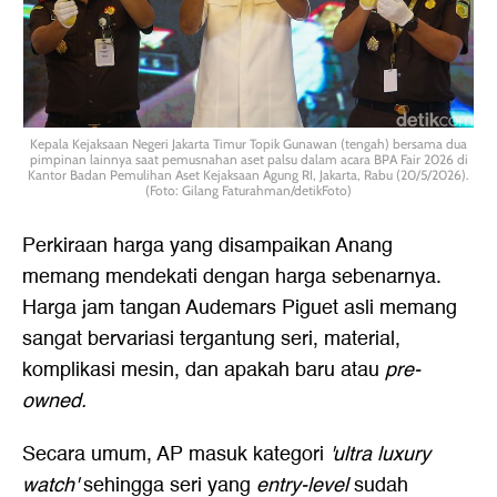
Kepala Kejaksaan Negeri Jakarta Timur Topik Gunawan (tengah) bersama dua
pimpinan lainnya saat pemusnahan aset palsu dalam acara BPA Fair 2026 di
Kantor Badan Pemulihan Aset Kejaksaan Agung RI, Jakarta, Rabu (20/5/2026).
(Foto: Gilang Faturahman/detikFoto)
Perkiraan harga yang disampaikan Anang
memang mendekati dengan harga sebenarnya.
Harga jam tangan Audemars Piguet asli memang
sangat bervariasi tergantung seri, material,
komplikasi mesin, dan apakah baru atau
pre-
owned.
Secara umum, AP masuk kategori
'ultra luxury
watch'
sehingga seri yang
entry-level
sudah