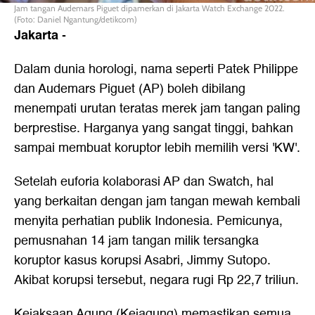
Jam tangan Audemars Piguet dipamerkan di Jakarta Watch Exchange 2022.
(Foto: Daniel Ngantung/detikcom)
Jakarta
-
Dalam dunia horologi, nama seperti Patek Philippe
dan Audemars Piguet (AP) boleh dibilang
menempati urutan teratas merek jam tangan paling
berprestise. Harganya yang sangat tinggi, bahkan
sampai membuat koruptor lebih memilih versi 'KW'.
Setelah euforia kolaborasi AP dan Swatch, hal
yang berkaitan dengan jam tangan mewah kembali
menyita perhatian publik Indonesia. Pemicunya,
pemusnahan 14 jam tangan milik tersangka
koruptor kasus korupsi Asabri, Jimmy Sutopo.
Akibat korupsi tersebut, negara rugi Rp 22,7 triliun.
Kejaksaan Agung (Kejagung) memastikan semua