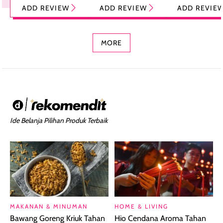
Tint Stick,
Pelembap Bibir
Cream Glossy
ADD REVIEW
ADD REVIEW
ADD REVIE
Foundation dan
dengan Aroma
Ringan dengan 
Concealer 2-in-1
Cokelat
Bibir Plumpy
MORE
Ide Belanja Pilihan Produk Terbaik
MAKANAN & MINUMAN
HOME & LIVING
Bawang Goreng Kriuk Tahan
Hio Cendana Aroma Tahan