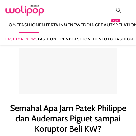
NEW
HOME
FASHION
ENTERTAINMENT
WEDDING
BEAUTY
RELATIO
FASHION NEWS
FASHION TREND
FASHION TIPS
FOTO FASHION
Semahal Apa Jam Patek Philippe
dan Audemars Piguet sampai
Koruptor Beli KW?