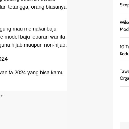
Simp
dan tetangga, orang biasanya
Wils
ngung mau memakai baju
Mode
ide model baju lebaran wanita
guna hijab maupun non-hijab.
10 T
Kedu
024
n wanita 2024 yang bisa kamu
Tawa
Orga
NT