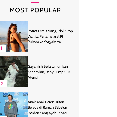
MOST POPULAR
Potret Dita Karang, Idol KPop
Wanita Pertama asal RI
Pulkam ke Yogyakarta
1
Gaya Irish Bella Umumkan
Kehamilan, Baby Bump Curi
Atensi
2
Anak-anak Perez Hilton
Berada di Rumah Sebelum
Insiden Sang Ayah Terjadi