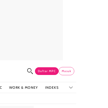
Daftar MPC
Masuk
C
WORK & MONEY
INDEKS