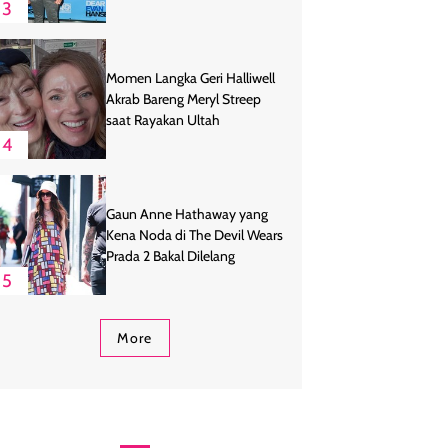
3
Momen Langka Geri Halliwell
Akrab Bareng Meryl Streep
saat Rayakan Ultah
4
Gaun Anne Hathaway yang
Kena Noda di The Devil Wears
Prada 2 Bakal Dilelang
5
More