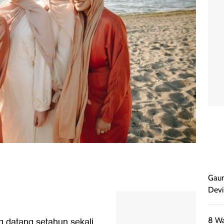
Gaun
Devi
 datang setahun sekali.
8 Wa