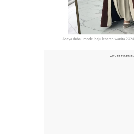
Abaya dubai, model baju lebaran wanita 2024
ADVERTISEME