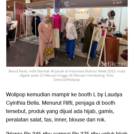
Brand Parte, milik Qonitah Al Juniah di Indonesia Fashion Week 2023, mulai
digelar pada 22 Februari hingga 26 Februari mendatang. Foto:
Gresnia/Wolipop.
Wolipop kemudian mampir ke booth L by Laudya
Cyinthia Bella. Menurut Rifti, penjaga di booth
tersebut, produk yang dijual ada hijab, gamis,
peralatan salat, tas, inner, blouse dan rok.