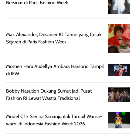
Bersinar di Paris Fashion Week
ruangan. Selain
dapat berbeda
memberikan
pada setiap jenis
aroma pada
kulit. Produk ini
rambut, produk ini
mengandung
juga membantu
Amino dan
Max Alexander, Desainer 10 Tahun yang Cetak
rambut terasa
Vitamin C, serta
Sejarah di Paris Fashion Week
lebih halus dan
dilengkapi SPF 35
mudah diatur
PA+++ untuk
setelah
membantu
Momen Haru Audellya Ambara Harsono Tampil
diaplikasikan.
melindungi kulit
di IFW
Kemasannya
dari paparan sinar
praktis dengan
UV saat
Bobby Nasution Dukung Sumut Jadi Pusat
botol spray yang
beraktivitas di
Fashion RI Lewat Wastra Tradisional
mudah digunakan
siang hari.
dan cukup ringkas
Meskipun begitu,
untuk dibawa saat
sunscreen tetap
Model Cilik Sienna Simanjuntak Tampil Warna-
bepergian.
perlu diaplikasikan
warni di Indonesia Fashion Week 2026
Semprotan yang
ulang sesuai
dihasilkan juga
kebutuhan agar