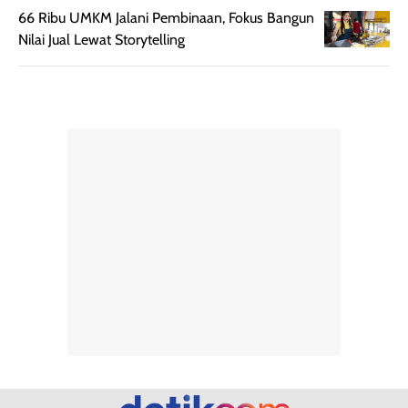
66 Ribu UMKM Jalani Pembinaan, Fokus Bangun
merata sehingga
perlindungannya
Nilai Jual Lewat Storytelling
memudahkan
tetap optimal.
pengaplikasian
Karena baru
tanpa membuat
pertama kali
rambut terasa
mencoba, review
berat. Perlu
ini berfokus pada
diingat bahwa
kesan awal
ketahanan aroma
penggunaan.
dapat berbeda
Penilaian
pada setiap orang,
mengenai
tergantung jenis
performa dalam
rambut, aktivitas,
jangka panjang,
dan kondisi
seperti
lingkungan.
kenyamanan
Namun, dari
setelah
pengalaman
pemakaian rutin
penggunaan
atau
hingga repurchase
kecocokannya