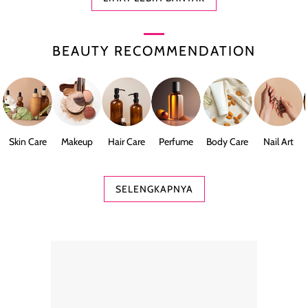
BEAUTY RECOMMENDATION
Skin Care
Makeup
Hair Care
Perfume
Body Care
Nail Art
SELENGKAPNYA