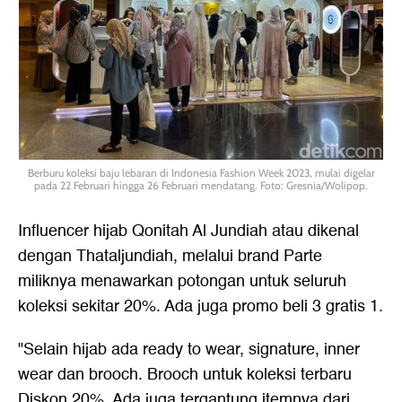
Berburu koleksi baju lebaran di Indonesia Fashion Week 2023, mulai digelar
pada 22 Februari hingga 26 Februari mendatang. Foto: Gresnia/Wolipop.
Influencer hijab Qonitah Al Jundiah atau dikenal
dengan Thataljundiah, melalui brand Parte
miliknya menawarkan potongan untuk seluruh
koleksi sekitar 20%. Ada juga promo beli 3 gratis 1.
"Selain hijab ada ready to wear, signature, inner
wear dan brooch. Brooch untuk koleksi terbaru
Diskon 20%. Ada juga tergantung itemnya dari