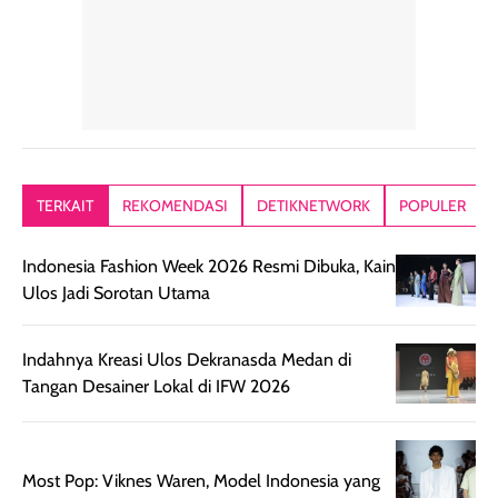
tetap masuk
bepergian. Dari
Kalau dipakai
dalam rutinitas.
penggunaan
dibawah mak
Hair mist ini
pertama,
juga ga peelin
memiliki aroma
teksturnya terasa
jadi nyaman gi
yang lembut dan
ringan dan mudah
Packagingnya 
memberikan
diratakan di kulit.
plastik tutup ul
kesan rambut
Produk juga
mutul botolny
lebih segar
memberikan hasil
meruncing jadi
TERKAIT
REKOMENDASI
DETIKNETWORK
POPULER
setelah
akhir yang
pas buat nakar
digunakan.
nyaman tanpa
sunscreennya.
Indonesia Fashion Week 2026 Resmi Dibuka, Kain
Wanginya tidak
terasa lengket
terus udah SP
Ulos Jadi Sorotan Utama
terasa berlebihan
berlebihan. Varian
40 yang pasti
sehingga tetap
Bright Glow
cocok dipakai 
nyaman dipakai
memberikan efek
aktifitas outdo
Indahnya Kreasi Ulos Dekranasda Medan di
untuk aktivitas
akhir yang
juga. baru
Tangan Desainer Lokal di IFW 2026
harian, baik
membuat kulit
pemakaaian 6
sebelum maupun
tampak lebih
bulan tapi ker
setelah
cerah, namun
bersihnya mu
Most Pop: Viknes Waren, Model Indonesia yang
beraktivitas di luar
hasilnya tetap
ku