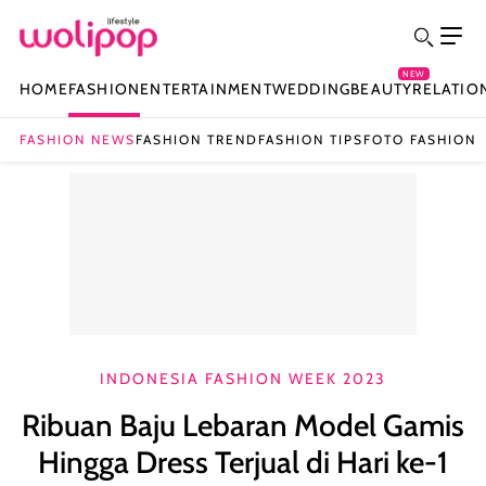
NEW
HOME
FASHION
ENTERTAINMENT
WEDDING
BEAUTY
RELATIO
FASHION NEWS
FASHION TREND
FASHION TIPS
FOTO FASHION
INDONESIA FASHION WEEK 2023
Ribuan Baju Lebaran Model Gamis
Hingga Dress Terjual di Hari ke-1