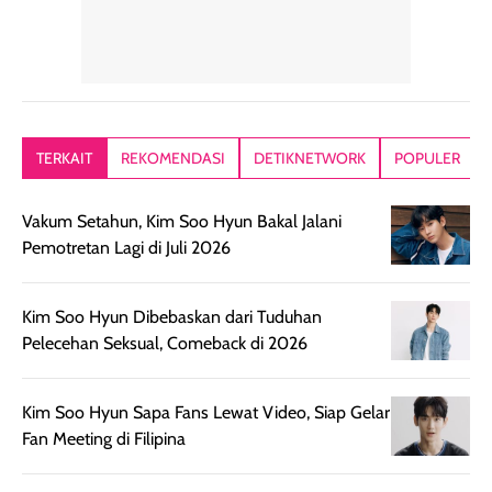
Hair mist ini
pertama,
juga ga peelin
memiliki aroma
teksturnya terasa
jadi nyaman gi
yang lembut dan
ringan dan mudah
Packagingnya 
memberikan
diratakan di kulit.
plastik tutup ul
kesan rambut
Produk juga
mutul botolny
lebih segar
memberikan hasil
meruncing jadi
TERKAIT
REKOMENDASI
DETIKNETWORK
POPULER
setelah
akhir yang
pas buat nakar
digunakan.
nyaman tanpa
sunscreennya.
Vakum Setahun, Kim Soo Hyun Bakal Jalani
Wanginya tidak
terasa lengket
terus udah SP
Pemotretan Lagi di Juli 2026
terasa berlebihan
berlebihan. Varian
40 yang pasti
sehingga tetap
Bright Glow
cocok dipakai 
nyaman dipakai
memberikan efek
aktifitas outdo
Kim Soo Hyun Dibebaskan dari Tuduhan
untuk aktivitas
akhir yang
juga. baru
Pelecehan Seksual, Comeback di 2026
harian, baik
membuat kulit
pemakaaian 6
sebelum maupun
tampak lebih
bulan tapi ker
setelah
cerah, namun
bersihnya mu
Kim Soo Hyun Sapa Fans Lewat Video, Siap Gelar
beraktivitas di luar
hasilnya tetap
ku
Fan Meeting di Filipina
ruangan. Selain
dapat berbeda
memberikan
pada setiap jenis