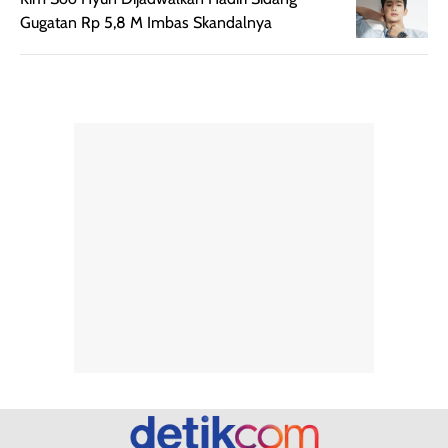
memudahkan
tetap optimal.
Gugatan Rp 5,8 M Imbas Skandalnya
pengaplikasian
Karena baru
tanpa membuat
pertama kali
rambut terasa
mencoba, review
berat. Perlu
ini berfokus pada
diingat bahwa
kesan awal
ketahanan aroma
penggunaan.
dapat berbeda
Penilaian
pada setiap orang,
mengenai
tergantung jenis
performa dalam
rambut, aktivitas,
jangka panjang,
dan kondisi
seperti
lingkungan.
kenyamanan
Namun, dari
setelah
pengalaman
pemakaian rutin
penggunaan
atau
hingga repurchase
kecocokannya
beberapa kali,
pada berbagai
performanya
kondisi kulit,