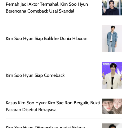
Pernah Jadi Aktor Termahal, Kim Soo Hyun
aroma pada
kulit. Produk ini
Berencana Comeback Usai Skandal
rambut, produk ini
mengandung
juga membantu
Amino dan
rambut terasa
Vitamin C, serta
lebih halus dan
dilengkapi SPF 35
Kim Soo Hyun Siap Balik ke Dunia Hiburan
mudah diatur
PA+++ untuk
setelah
membantu
diaplikasikan.
melindungi kulit
Kemasannya
dari paparan sinar
praktis dengan
UV saat
botol spray yang
beraktivitas di
Kim Soo Hyun Siap Comeback
mudah digunakan
siang hari.
dan cukup ringkas
Meskipun begitu,
untuk dibawa saat
sunscreen tetap
bepergian.
perlu diaplikasikan
Kasus Kim Soo Hyun-Kim Sae Ron Bergulir, Bukti
Semprotan yang
ulang sesuai
Pacaran Disebut Rekayasa
dihasilkan juga
kebutuhan agar
merata sehingga
perlindungannya
Kim Soo Hyun Dijadwalkan Hadiri Sidang