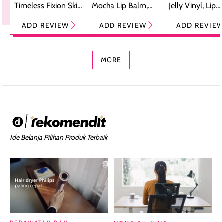
Timeless Fixion Skin
Mocha Lip Balm,
Jelly Vinyl, Lip
Tint Stick,
Pelembap Bibir
Cream Glossy
ADD REVIEW
ADD REVIEW
ADD REVIE
Foundation dan
dengan Aroma
Ringan dengan 
Concealer 2-in-1
Cokelat
Bibir Plumpy
MORE
Ide Belanja Pilihan Produk Terbaik