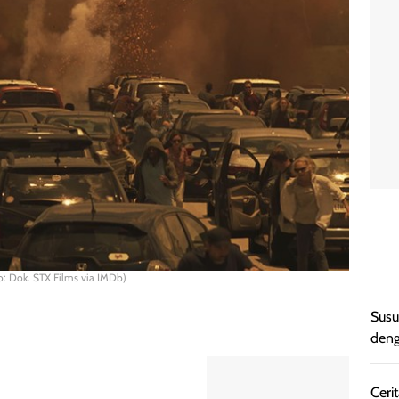
oto: Dok. STX Films via IMDb)
Susu
deng
Cerit