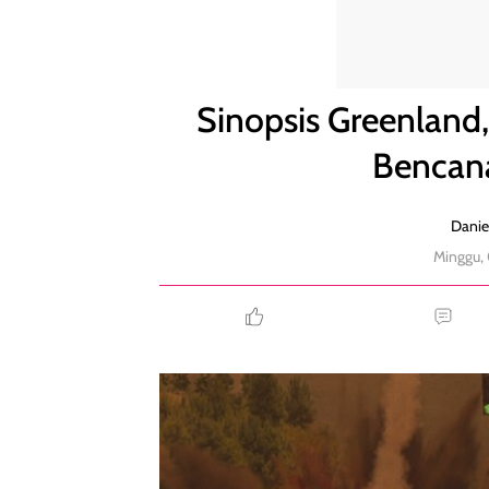
Sinopsis Greenland, Bertahan Hidup di Tengah B
Sinopsis Greenland
Bencan
Danie
Minggu,