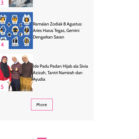
3
Ramalan Zodiak 8 Agustus:
Aries Harus Tegas, Gemini
Dengarkan Saran
4
Ide Padu Padan Hijab ala Sivia
Azizah, Tantri Namirah dan
Ayudia
5
More