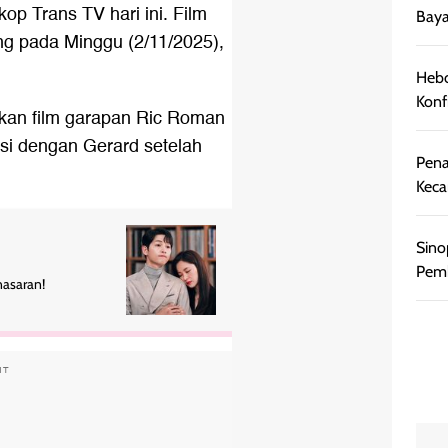
kop Trans TV hari ini. Film
Baya
ang pada Minggu (2/11/2025),
Hebo
Konf
akan film garapan Ric Roman
asi dengan Gerard setelah
Pena
Keca
Sino
Pemb
nasaran!
NT