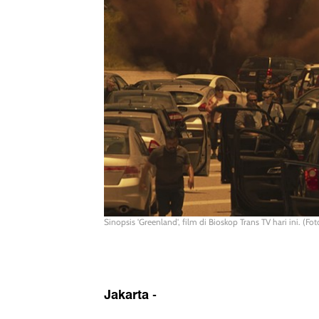
Sinopsis 'Greenland', film di Bioskop Trans TV hari ini. (F
Jakarta
-