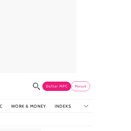
Daftar MPC
Masuk
C
WORK & MONEY
INDEKS