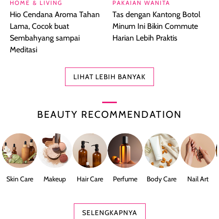
HOME & LIVING
PAKAIAN WANITA
Hio Cendana Aroma Tahan
Tas dengan Kantong Botol
Lama, Cocok buat
Minum Ini Bikin Commute
Sembahyang sampai
Harian Lebih Praktis
Meditasi
LIHAT LEBIH BANYAK
BEAUTY RECOMMENDATION
Skin Care
Makeup
Hair Care
Perfume
Body Care
Nail Art
SELENGKAPNYA