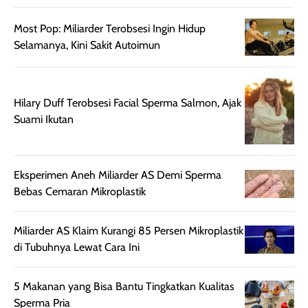
sehingga tetap
Bright Glow
cocok dipakai 
nyaman dipakai
memberikan efek
aktifitas outdo
Most Pop: Miliarder Terobsesi Ingin Hidup
untuk aktivitas
akhir yang
juga. baru
Selamanya, Kini Sakit Autoimun
harian, baik
membuat kulit
pemakaaian 6
sebelum maupun
tampak lebih
bulan tapi ker
setelah
cerah, namun
bersihnya mu
Hilary Duff Terobsesi Facial Sperma Salmon, Ajak
beraktivitas di luar
hasilnya tetap
ku
Suami Ikutan
ruangan. Selain
dapat berbeda
memberikan
pada setiap jenis
aroma pada
kulit. Produk ini
rambut, produk ini
mengandung
Eksperimen Aneh Miliarder AS Demi Sperma
juga membantu
Amino dan
Bebas Cemaran Mikroplastik
rambut terasa
Vitamin C, serta
lebih halus dan
dilengkapi SPF 35
Miliarder AS Klaim Kurangi 85 Persen Mikroplastik
mudah diatur
PA+++ untuk
di Tubuhnya Lewat Cara Ini
setelah
membantu
diaplikasikan.
melindungi kulit
Kemasannya
dari paparan sinar
5 Makanan yang Bisa Bantu Tingkatkan Kualitas
praktis dengan
UV saat
Sperma Pria