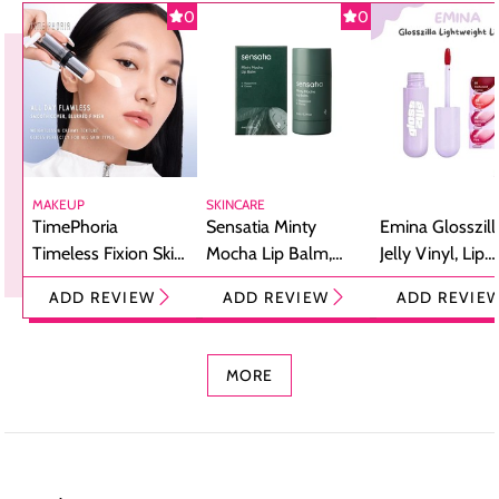
0
0
MAKEUP
SKINCARE
TimePhoria
Sensatia Minty
Emina Glosszill
Timeless Fixion Skin
Mocha Lip Balm,
Jelly Vinyl, Lip
Tint Stick,
Pelembap Bibir
Cream Glossy
ADD REVIEW
ADD REVIEW
ADD REVIE
Foundation dan
dengan Aroma
Ringan dengan 
Concealer 2-in-1
Cokelat
Bibir Plumpy
MORE