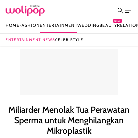
NEW
HOME
FASHION
ENTERTAINMENT
WEDDING
BEAUTY
RELATIO
ENTERTAINMENT NEWS
CELEB STYLE
Miliarder Menolak Tua Perawatan
Sperma untuk Menghilangkan
Mikroplastik