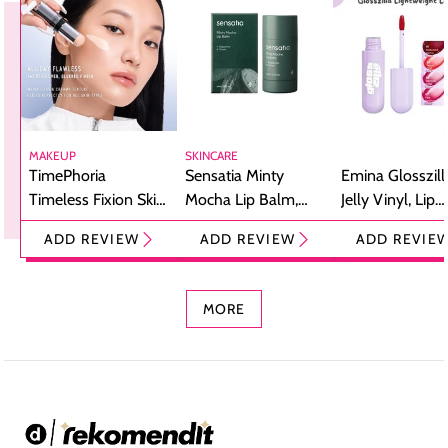
MAKEUP
SKINCARE
TimePhoria
Sensatia Minty
Emina Glosszill
Timeless Fixion Skin
Mocha Lip Balm,
Jelly Vinyl, Lip
Tint Stick,
Pelembap Bibir
Cream Glossy
ADD REVIEW
ADD REVIEW
ADD REVIE
Foundation dan
dengan Aroma
Ringan dengan 
Concealer 2-in-1
Cokelat
Bibir Plumpy
MORE