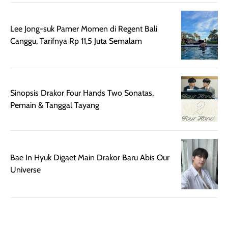
botol spray yang
beraktivitas di
mudah digunakan
siang hari.
Lee Jong-suk Pamer Momen di Regent Bali
dan cukup ringkas
Meskipun begitu,
Canggu, Tarifnya Rp 11,5 Juta Semalam
untuk dibawa saat
sunscreen tetap
bepergian.
perlu diaplikasikan
Semprotan yang
ulang sesuai
dihasilkan juga
kebutuhan agar
Sinopsis Drakor Four Hands Two Sonatas,
merata sehingga
perlindungannya
Pemain & Tanggal Tayang
memudahkan
tetap optimal.
pengaplikasian
Karena baru
tanpa membuat
pertama kali
rambut terasa
mencoba, review
berat. Perlu
ini berfokus pada
Bae In Hyuk Digaet Main Drakor Baru Abis Our
diingat bahwa
kesan awal
Universe
ketahanan aroma
penggunaan.
dapat berbeda
Penilaian
pada setiap orang,
mengenai
tergantung jenis
performa dalam