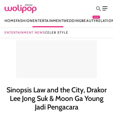
NEW
HOME
FASHION
ENTERTAINMENT
WEDDING
BEAUTY
RELATIO
ENTERTAINMENT NEWS
CELEB STYLE
Sinopsis Law and the City, Drakor
Lee Jong Suk & Moon Ga Young
Jadi Pengacara