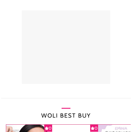
WOLI BEST BUY
0
0