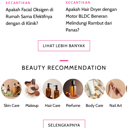
KECANTIKAN
KECANTIKAN
Apakah Hair Dryer dengan
Apakah Facial Oksigen di
Motor BLDC Beneran
Rumah Sama Efektifnya
Melindungi Rambut dari
dengan di Klinik?
Panas?
LIHAT LEBIH BANYAK
BEAUTY RECOMMENDATION
Skin Care
Makeup
Hair Care
Perfume
Body Care
Nail Art
SELENGKAPNYA