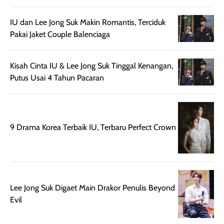
sehingga tetap
Bright Glow
cocok dipakai 
nyaman dipakai
memberikan efek
aktifitas outdo
IU dan Lee Jong Suk Makin Romantis, Terciduk
untuk aktivitas
akhir yang
juga. baru
Pakai Jaket Couple Balenciaga
harian, baik
membuat kulit
pemakaaian 6
sebelum maupun
tampak lebih
bulan tapi ker
setelah
cerah, namun
bersihnya mu
Kisah Cinta IU & Lee Jong Suk Tinggal Kenangan,
beraktivitas di luar
hasilnya tetap
ku
Putus Usai 4 Tahun Pacaran
ruangan. Selain
dapat berbeda
memberikan
pada setiap jenis
aroma pada
kulit. Produk ini
rambut, produk ini
mengandung
9 Drama Korea Terbaik IU, Terbaru Perfect Crown
juga membantu
Amino dan
rambut terasa
Vitamin C, serta
lebih halus dan
dilengkapi SPF 35
mudah diatur
PA+++ untuk
setelah
membantu
Lee Jong Suk Digaet Main Drakor Penulis Beyond
diaplikasikan.
melindungi kulit
Evil
Kemasannya
dari paparan sinar
praktis dengan
UV saat