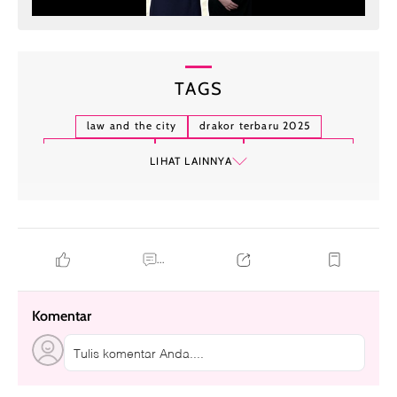
TAGS
law and the city
drakor terbaru 2025
drakor juli 2025
lee jong suk
moon ga young
LIHAT LAINNYA
hallyu-verse
...
Komentar
Tulis komentar Anda....