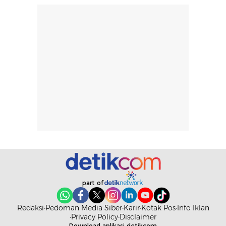
rambut, aktivitas,
jangka panjang,
dan kondisi
seperti
lingkungan.
kenyamanan
Namun, dari
setelah
pengalaman
pemakaian rutin
penggunaan
atau
hingga repurchase
kecocokannya
beberapa kali,
pada berbagai
performanya
kondisi kulit,
terasa cukup
masih
konsisten untuk
memerlukan
penggunaan
penggunaan lebih
sehari-hari.
lanjut.
part of
Redaksi
Pedoman Media Siber
Karir
Kotak Pos
Info Iklan
Privacy Policy
Disclaimer
Download aplikasi detikcom